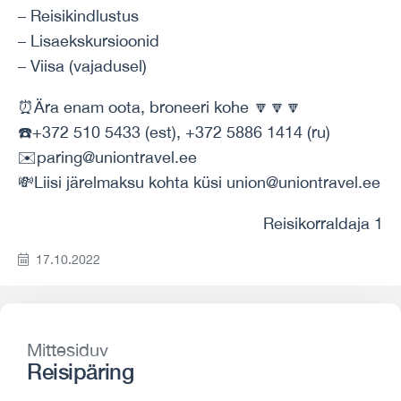
– Reisikindlustus
– Lisaekskursioonid
– Viisa (vajadusel)
⏰Ära enam oota, broneeri kohe 🔽🔽🔽
☎️+372 510 5433 (est), +372 5886 1414 (ru)
✉️paring@uniontravel.ee
💸Liisi järelmaksu kohta küsi union@uniontravel.ee
Reisikorraldaja 1
17.10.2022
Mittesiduv
Reisipäring