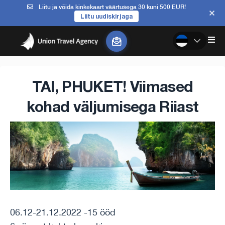
Liitu ja võida kinkekaart väärtusega 30 kuni 500 EUR!
Liitu uudiskirjaga
TAI, PHUKET! Viimased
kohad väljumisega Riiast
06.12-21.12.2022 -15 ööd