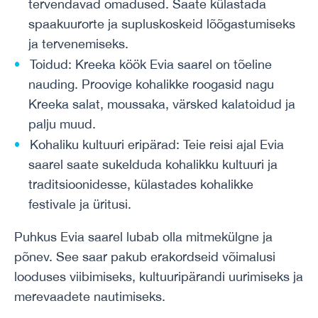
tervendavad omadused. Saate külastada
spaakuurorte ja supluskoskeid lõõgastumiseks
ja tervenemiseks.
Toidud: Kreeka köök Evia saarel on tõeline
nauding. Proovige kohalikke roogasid nagu
Kreeka salat, moussaka, värsked kalatoidud ja
palju muud.
Kohaliku kultuuri eripärad: Teie reisi ajal Evia
saarel saate sukelduda kohalikku kultuuri ja
traditsioonidesse, külastades kohalikke
festivale ja üritusi.
Puhkus Evia saarel lubab olla mitmekülgne ja
põnev. See saar pakub erakordseid võimalusi
looduses viibimiseks, kultuuripärandi uurimiseks ja
merevaadete nautimiseks.