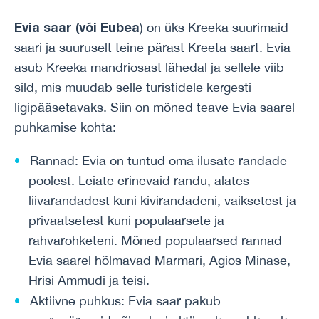
Evia saar (või Eubea
) on üks Kreeka suurimaid
saari ja suuruselt teine ​​pärast Kreeta saart. Evia
asub Kreeka mandriosast lähedal ja sellele viib
sild, mis muudab selle turistidele kergesti
ligipääsetavaks. Siin on mõned teave Evia saarel
puhkamise kohta:
Rannad: Evia on tuntud oma ilusate randade
poolest. Leiate erinevaid randu, alates
liivarandadest kuni kivirandadeni, vaiksetest ja
privaatsetest kuni populaarsete ja
rahvarohketeni. Mõned populaarsed rannad
Evia saarel hõlmavad Marmari, Agios Minase,
Hrisi Ammudi ja teisi.
Aktiivne puhkus: Evia saar pakub