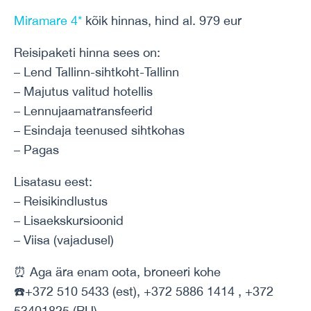
Miramare 4*
kõik hinnas, hind al. 979 eur
Reisipaketi hinna sees on:
– Lend Tallinn-sihtkoht-Tallinn
– Majutus valitud hotellis
– Lennujaamatransfeerid
– Esindaja teenused sihtkohas
– Pagas
Lisatasu eest:
– Reisikindlustus
– Lisaekskursioonid
– Viisa (vajadusel)
⏰ Aga ära enam oota, broneeri kohe
☎️+372 510 5433 (est), +372 5886 1414 , +372
53401825 (RU)