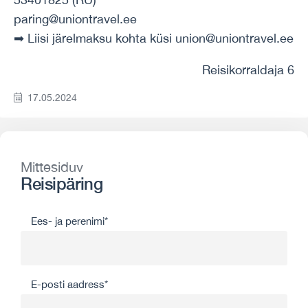
paring@uniontravel.ee
➡ Liisi järelmaksu kohta küsi union@uniontravel.ee
Reisikorraldaja 6
17.05.2024
Mittesiduv
Reisipäring
Ees- ja perenimi*
E-posti aadress*