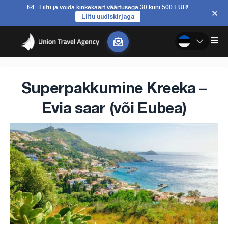
Liitu ja võida kinkekaart väärtusega 30 kuni 500 EUR!
Liitu uudiskirjaga
Superpakkumine Kreeka –
Evia saar (või Eubea)