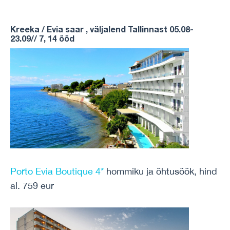
Kreeka / Evia saar , väljalend Tallinnast 05.08-
23.09// 7, 14 ööd
Porto Evia Boutique 4*
hommiku ja õhtusöök, hind
al. 759 eur