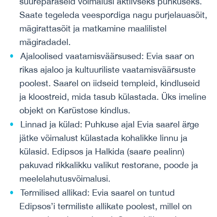
suurepäraseid võimalusi aktiivseks puhkuseks.
Saate tegeleda veespordiga nagu purjelauasõit,
mägirattasõit ja matkamine maalilistel
mägiradadel.
Ajaloolised vaatamisväärsused: Evia saar on
rikas ajaloo ja kultuuriliste vaatamisväärsuste
poolest. Saarel on iidseid templeid, kindluseid
ja kloostreid, mida tasub külastada. Üks imeline
objekt on Karüstose kindlus.
Linnad ja külad: Puhkuse ajal Evia saarel ärge
jätke võimalust külastada kohalikke linnu ja
külasid. Edipsos ja Halkida (saare pealinn)
pakuvad rikkalikku valikut restorane, poode ja
meelelahutusvõimalusi.
Termilised allikad: Evia saarel on tuntud
Edipsos’i termiliste allikate poolest, millel on