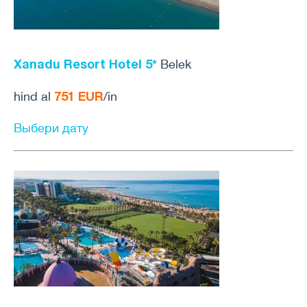
Xanadu Resort Hotel 5*
Belek
751 EUR
hind al
/in
Выбери дату