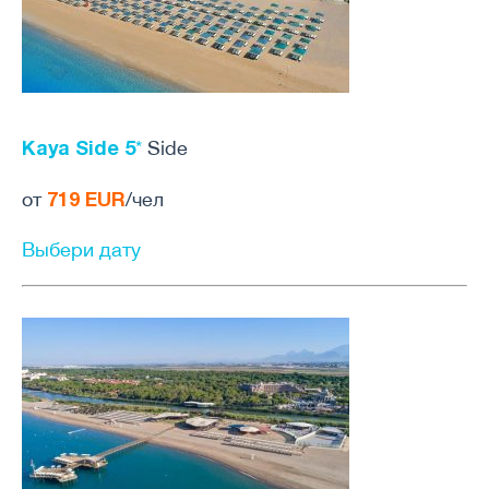
Kaya Side 5
*
Side
719 EUR
от
/чел
Выбери дату