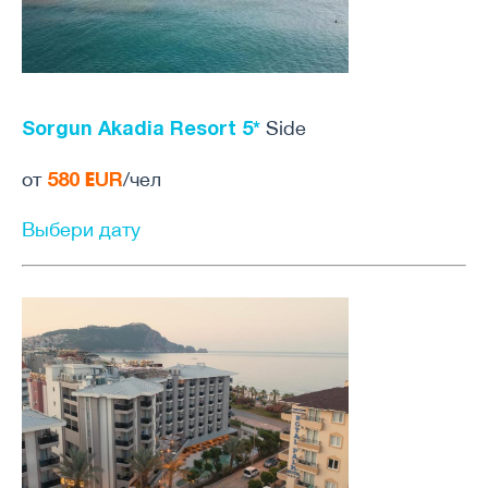
Sorgun Akadia Resort 5*
Side
580
UR
от
E
/чел
Выбери дату