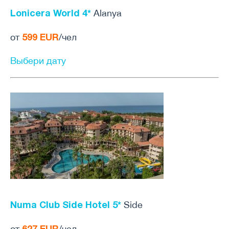
Lonicera World 4*
Alanya
599 EUR
от
/чел
Выбери дату
Numa Club Side Hotel 5*
Side
627 EUR
от
/чел