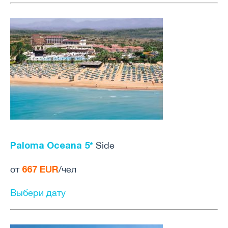
Paloma Oceana 5*
Side
667 EUR
от
/чел
Выбери дату