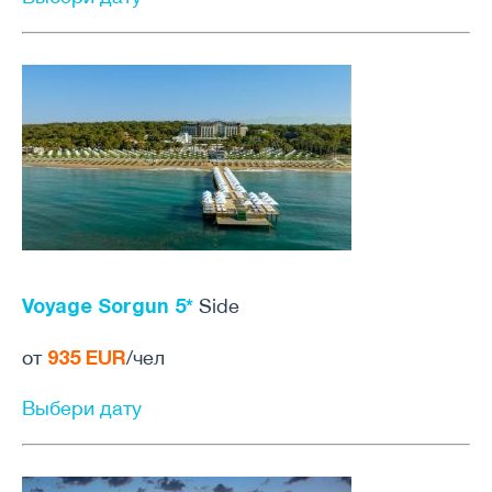
Voyage Sorgun 5*
Side
935 EUR
от
/чел
Выбери дату