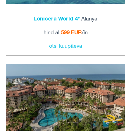
Lonicera World 4*
Alanya
599 EUR
hind al
/in
otsi kuupäeva