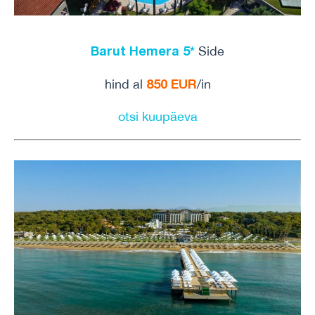
Barut Hemera 5*
Side
850 EUR
hind al
/in
otsi kuupäeva