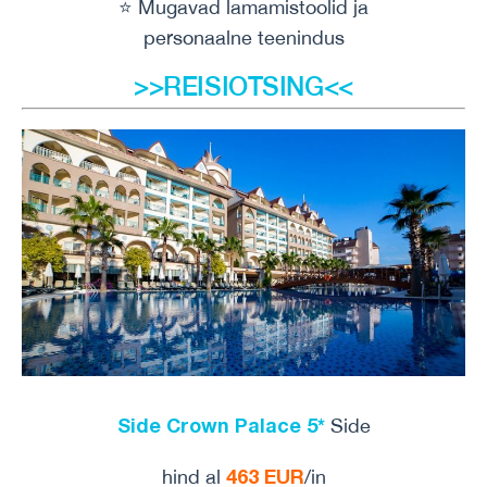
⭐️ Mugavad lamamistoolid ja
personaalne teenindus
>>REISIOTSING<<
Side Crown Palace 5*
Side
463 EUR
hind al
/in