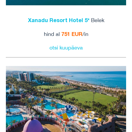
Xanadu Resort Hotel 5*
Belek
751 EUR
hind al
/in
otsi kuupäeva