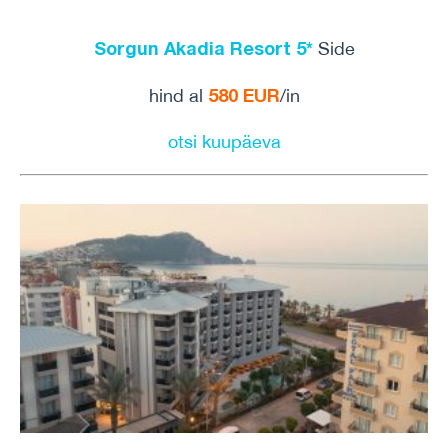
Sorgun Akadia Resort 5*
Side
580
EUR
hind al
/in
otsi kuupäeva