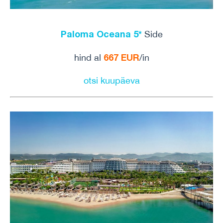
Paloma Oceana 5*
Side
667 EUR
hind al
/in
otsi kuupäeva