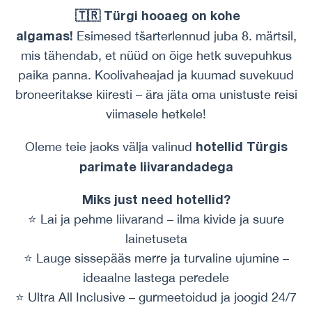
🇹🇷 Türgi hooaeg on kohe
algamas!
Esimesed tšarterlennud juba 8. märtsil,
mis tähendab, et nüüd on õige hetk suvepuhkus
paika panna. Koolivaheajad ja kuumad suvekuud
broneeritakse kiiresti – ära jäta oma unistuste reisi
viimasele hetkele!
hotellid Türgis
Oleme teie jaoks välja valinud
parimate liivarandadega
Miks just need hotellid?
⭐️ Lai ja pehme liivarand – ilma kivide ja suure
lainetuseta
⭐️ Lauge sissepääs merre ja turvaline ujumine –
ideaalne lastega peredele
⭐️ Ultra All Inclusive – gurmeetoidud ja joogid 24/7