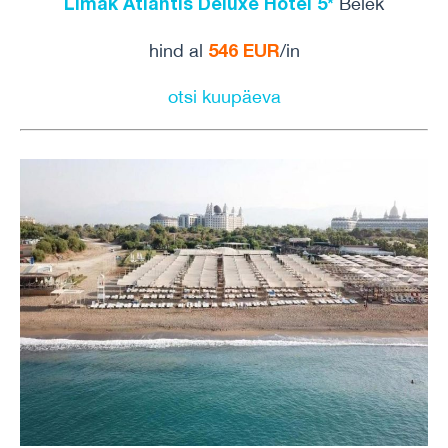
Limak Atlantis Deluxe Hotel 5*
Belek
546 EUR
hind al
/in
otsi kuupäeva