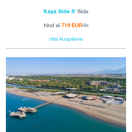
Kaya Side 5
*
Side
719 EUR
hind al
/in
otsi kuupäeva