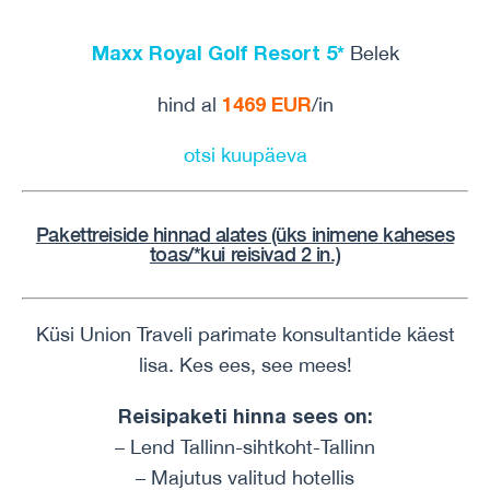
Maxx Royal Golf Resort 5*
Belek
1469 EUR
hind al
/in
otsi kuupäeva
Pakettreiside hinnad alates (üks inimene
kaheses
toas/*kui reisivad 2 in.)
Küsi Union Traveli parimate konsultantide käest
lisa. Kes ees, see mees!
Reisipaketi hinna sees on:
– Lend Tallinn-sihtkoht-Tallinn
– Majutus valitud hotellis