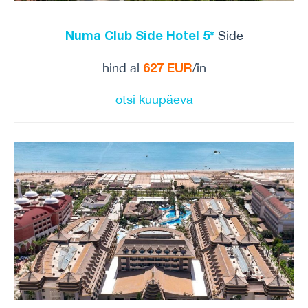
Numa Club Side Hotel 5*
Side
627
EUR
hind al
/in
otsi kuupäeva