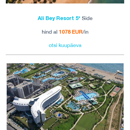
Ali Bey Resort 5*
Side
1078 EUR
hind al
/in
otsi kuupäeva