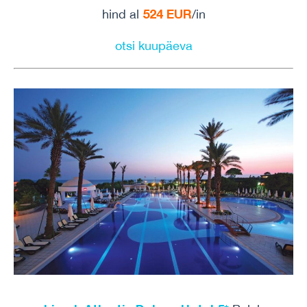
524 EUR
hind al
/in
otsi kuupäeva