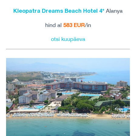
Kleopatra Dreams Beach Hotel 4*
Alanya
583 EUR
hind al
/in
otsi kuupäeva