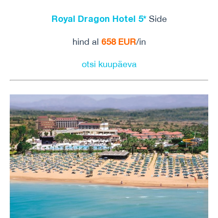
Royal Dragon Hotel 5*
Side
658 EUR
hind al
/in
otsi kuupäeva