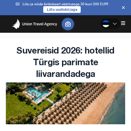
Liitu ja võida kinkekaart väärtusega 30 kuni 500 EUR!
Liitu uudiskirjaga
Suvereisid 2026: hotellid
Türgis parimate
liivarandadega