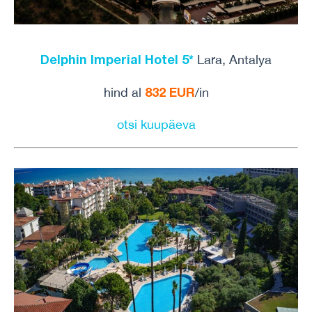
Delphin Imperial Hotel 5*
Lara, Antalya
832 EUR
hind al
/in
otsi kuupäeva