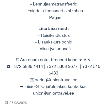
– Lennujaamatransfeerid
– Esindaja teenused sihtkohas
– Pagas
Lisatasu eest:
– Reisikindlustus
– Lisaekskursioonid
– Viisa (vajadusel)
⏰Ära enam oota, broneeri kohe 🔽🔽🔽
☎️ +372 5886 1414 | +372 5308 9677 | +372 510
5433
✉️paring@uniontravel.ee
➡ Liisi/ESTO järelmaksu kohta küsi
union@uniontravel.ee
27.02.2026