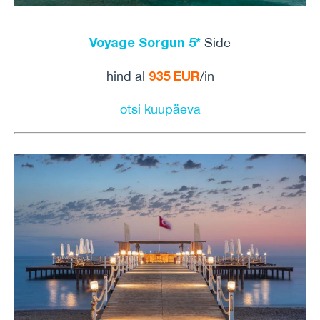
Voyage Sorgun 5*
Side
935 EUR
hind al
/in
otsi kuupäeva