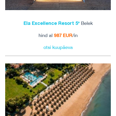
Ela Excellence Resort 5*
Belek
987 EUR
hind al
/in
otsi kuupäeva