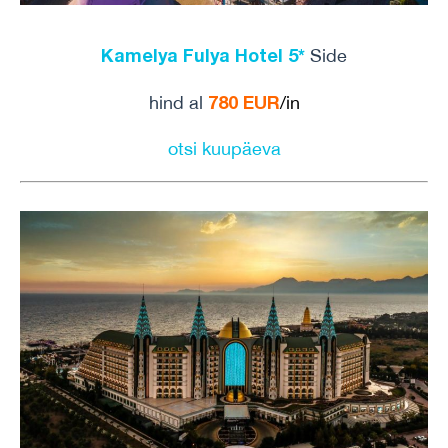
Kamelya Fulya Hotel 5*
Side
780
EUR
hind al
/in
otsi kuupäeva