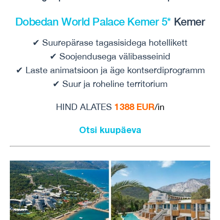
Dobedan World Palace Kemer 5*
Kemer
✔ Suurepärase tagasisidega hotellikett
✔ Soojendusega välibasseinid
✔ Laste animatsioon ja äge kontserdiprogramm
✔ Suur ja roheline territorium
1388 EUR
HIND ALATES
/in
Otsi kuupäeva