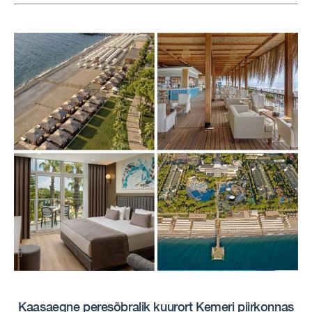
Kaasaegne peresõbralik kuurort Kemeri piirkonnas