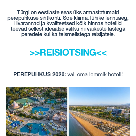
Türgi on eestlaste seas üks armastatumaid
perepuhkuse sihtkohti. Soe kliima, lühike lennuaeg,
liivarannad ja kvaliteetsed kõik hinnas hotellid
teevad sellest ideaalse valiku nii väikeste lastega
peredele kui ka teismelistega reisijatele.
>>REISIOTSING<<
PEREPUHKUS 2026:
vali oma lemmik hotell!