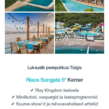
Luksuslik perepuhkus Türgis
Rixos Sungate 5*
Kemer
✔ Rixy Kingdom lasteala
✔ Minilkubid, veepargid ja lasteprogrammid
✔ Suures show’d ja rahvusvahelised artistid