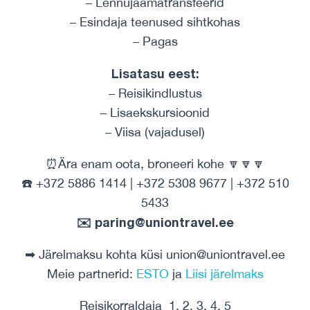
– Lennujaamatransfeerid
– Esindaja teenused sihtkohas
– Pagas
Lisatasu eest:
– Reisikindlustus
– Lisaekskursioonid
– Viisa (vajadusel)
⏰Ära enam oota, broneeri kohe 🔽🔽🔽
☎️ +372 5886 1414 | +372 5308 9677 | +372 510
5433
✉️ paring@uniontravel.ee
➡ Järelmaksu kohta küsi union@uniontravel.ee
Meie partnerid:
ESTO
ja
Liisi järelmaks
Reisikorraldaja 1, 2, 3, 4, 5