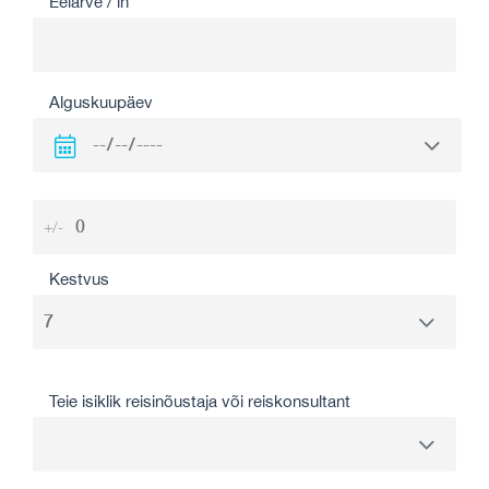
Eelarve / in
Alguskuupäev
+/-
Kestvus
Teie isiklik reisinõustaja või reiskonsultant