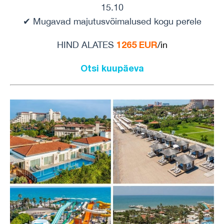
15.10
✔ Mugavad majutusvõimalused kogu perele
1265 EUR
HIND ALATES
/in
Otsi kuupäeva