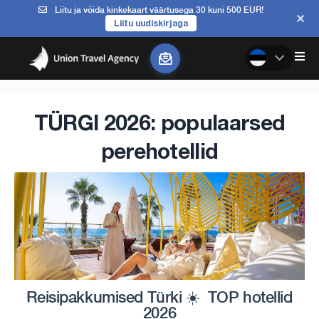
Liitu ja võida kinkekaart väärtusega 30 kuni 500 EUR!
Liitu uudiskirjaga
TÜRGI 2026: populaarsed
perehotellid
Reisipakkumised Türki
☀️
TOP hotellid
2026