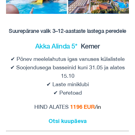
Suurepärane valik 3–12-aastaste lastega peredele
Akka Alinda 5*
Kemer
✔ Põnev meelelahutus igas vanuses külalistele
✔ Soojendusega basseinid kuni 31.05 ja alates
15.10
✔ Laste miniklubi
✔ Peretoad
1196 EUR
HIND ALATES
/in
Otsi kuupäeva