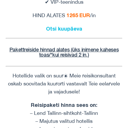
✔ VIP-teenindus
1265 EUR
HIND ALATES
/in
Otsi kuupäeva
Pakettreiside hinnad alates (üks inimene
kaheses
toas/*kui reisivad 2 in.)
Hotellide valik on suur☀️ Meie reisikonsultant
oskab soovitada kuurorti vastavalt Teie eelarvele
ja vajadusele!
Reisipaketi hinna sees on:
– Lend Tallinn-sihtkoht-Tallinn
– Majutus valitud hotellis