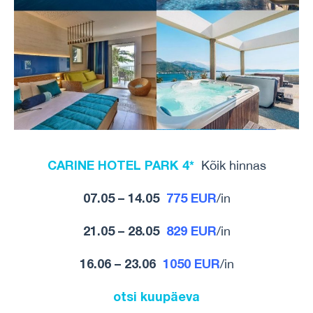
CARINE HOTEL PARK 4*
Kõik hinnas
07.05 – 14.05
775 EUR
/in
21.05 – 28.05
829 EUR
/in
16.06 – 23.06
1050 EUR
/in
otsi kuupäeva