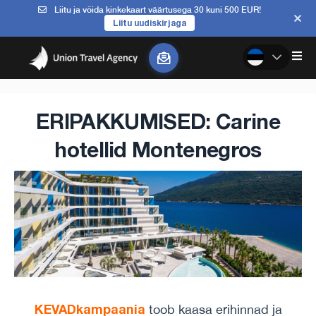
Liitu ja võida kinkekaart väärtusega 30 kuni 500 EUR!
Liitu uudiskirjaga
ERIPAKKUMISED: Carine
hotellid Montenegros
KEVADkampaania
toob kaasa erihinnad ja