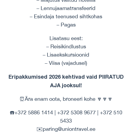
– Lennujaamatransfeerid
– Esindaja teenused sihtkohas
– Pagas
Lisatasu eest:
– Reisikindlustus
– Lisaekskursioonid
– Viisa (vajadusel)
Eripakkumised 2026 kehtivad vaid PIIRATUD
AJA jooksul!
⏰Ära enam oota, broneeri kohe 🔽🔽🔽
☎️+372 5886 1414 | +372 5308 9677 | +372 510
5433
✉️paring@uniontravel.ee