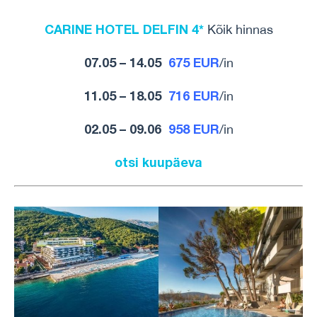
CARINE HOTEL DELFIN 4*
Kõik hinnas
07.05 – 14.05
675 EUR
/in
11.05 – 18.05
716 EUR
/in
02.05 – 09.06
958 EUR
/in
otsi kuupäeva