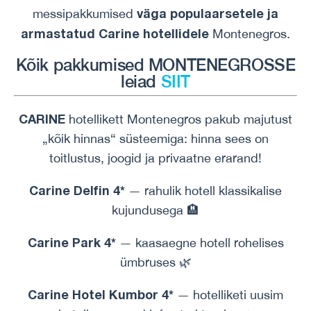
väga populaarsetele ja
messipakkumised
armastatud
Carine hotellidele
Montenegros.
Kõik pakkumised MONTENEGROSSE
leiad
SIIT
CARINE
hotellikett Montenegros pakub majutust
„kõik hinnas“ süsteemiga: hinna sees on
toitlustus, joogid ja privaatne erarand!
Carine Delfin 4*
— rahulik hotell klassikalise
kujundusega 🏨
Carine Park 4*
— kaasaegne hotell rohelises
ümbruses 🌿
Carine Hotel Kumbor 4*
— hotelliketi uusim