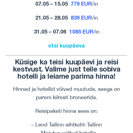
07.05 – 15.05
779 EUR
/in
21.05 – 28.05
839 EUR
/in
31.05 – 07.06
1085 EUR
/in
otsi kuupäeva
Küsige ka teisi kuupäevi ja reisi
kestvust. Valime just teile sobiva
hotelli ja leiame parima hinna!
Hinnad ja hotellid võivad muutuda, seega on
parem kiiresti broneerida.
Reisipaketi hinna sees on:
– Lend Tallinn-sihtkoht-Tallinn
– Majutus valitud hotellis