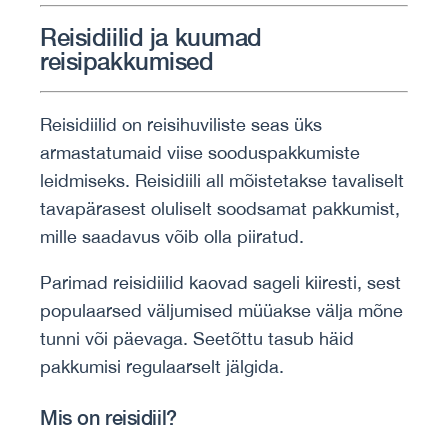
Reisidiilid ja kuumad
reisipakkumised
Reisidiilid on reisihuviliste seas üks
armastatumaid viise sooduspakkumiste
leidmiseks. Reisidiili all mõistetakse tavaliselt
tavapärasest oluliselt soodsamat pakkumist,
mille saadavus võib olla piiratud.
Parimad reisidiilid kaovad sageli kiiresti, sest
populaarsed väljumised müüakse välja mõne
tunni või päevaga. Seetõttu tasub häid
pakkumisi regulaarselt jälgida.
Mis on reisidiil?