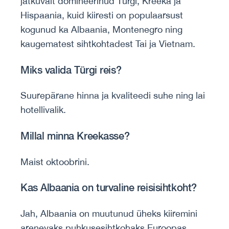
jätkuvalt domineerinud Türgi, Kreeka ja
Hispaania, kuid kiiresti on populaarsust
kogunud ka Albaania, Montenegro ning
kaugematest sihtkohtadest Tai ja Vietnam.
Miks valida Türgi reis?
Suurepärane hinna ja kvaliteedi suhe ning lai
hotellivalik.
Millal minna Kreekasse?
Maist oktoobrini.
Kas Albaania on turvaline reisisihtkoht?
Jah, Albaania on muutunud üheks kiiremini
arenevaks puhkusesihtkohaks Euroopas.