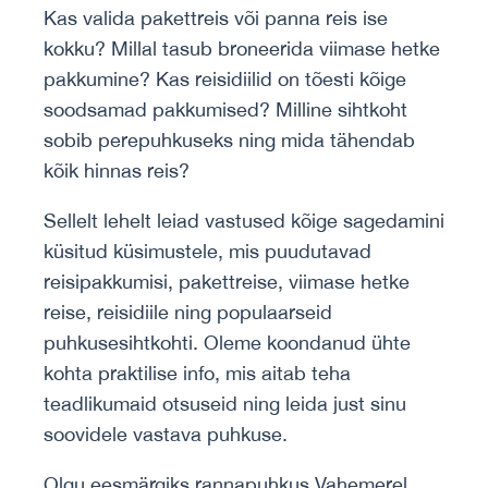
Kas valida pakettreis või panna reis ise
kokku? Millal tasub broneerida viimase hetke
pakkumine? Kas reisidiilid on tõesti kõige
soodsamad pakkumised? Milline sihtkoht
sobib perepuhkuseks ning mida tähendab
kõik hinnas reis?
Sellelt lehelt leiad vastused kõige sagedamini
küsitud küsimustele, mis puudutavad
reisipakkumisi, pakettreise, viimase hetke
reise, reisidiile ning populaarseid
puhkusesihtkohti. Oleme koondanud ühte
kohta praktilise info, mis aitab teha
teadlikumaid otsuseid ning leida just sinu
soovidele vastava puhkuse.
Olgu eesmärgiks rannapuhkus Vahemerel,