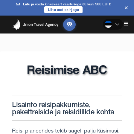
Liitu ja võida kinkekaart väärtusega 30 kuni 500 EUR!
Liitu uudiskirjaga
Reisimise ABC
Lisainfo reisipakkumiste,
pakettreiside ja reisidiilide kohta
Reisi planeerides tekib sageli palju küsimusi.