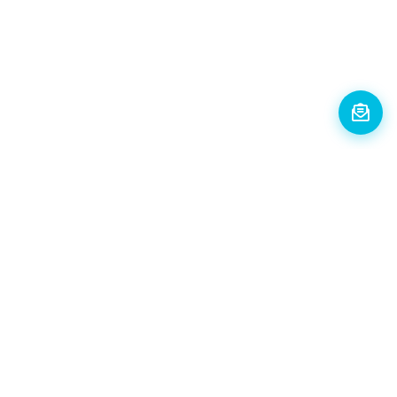
Union Traveli uudiskiri
Liitu ja võida kinkekaart väärtusega 30
kuni 500 EUR!