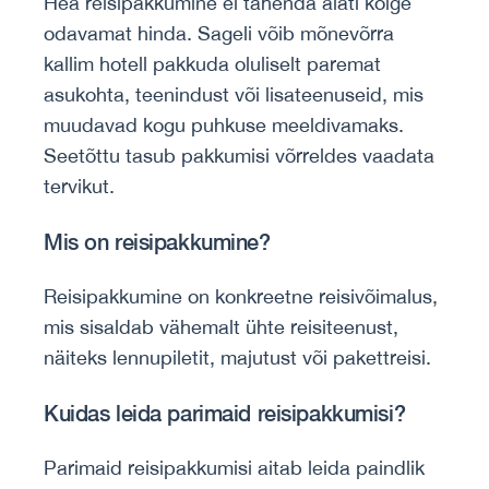
Hea reisipakkumine ei tähenda alati kõige
odavamat hinda. Sageli võib mõnevõrra
kallim hotell pakkuda oluliselt paremat
asukohta, teenindust või lisateenuseid, mis
muudavad kogu puhkuse meeldivamaks.
Seetõttu tasub pakkumisi võrreldes vaadata
tervikut.
Mis on reisipakkumine?
Reisipakkumine on konkreetne reisivõimalus,
mis sisaldab vähemalt ühte reisiteenust,
näiteks lennupiletit, majutust või pakettreisi.
Kuidas leida parimaid reisipakkumisi?
Parimaid reisipakkumisi aitab leida paindlik