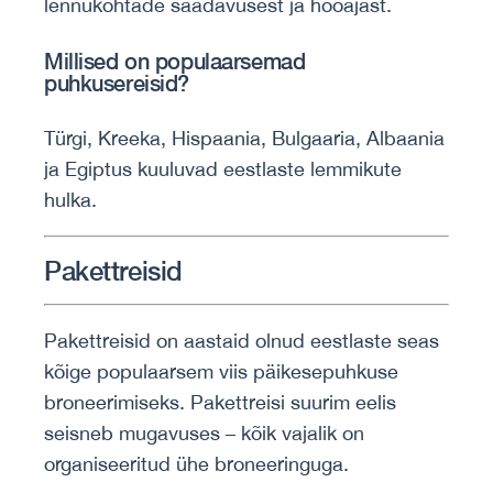
lennukohtade saadavusest ja hooajast.
Millised on populaarsemad
puhkusereisid?
Türgi, Kreeka, Hispaania, Bulgaaria, Albaania
ja Egiptus kuuluvad eestlaste lemmikute
hulka.
Pakettreisid
Pakettreisid on aastaid olnud eestlaste seas
kõige populaarsem viis päikesepuhkuse
broneerimiseks. Pakettreisi suurim eelis
seisneb mugavuses – kõik vajalik on
organiseeritud ühe broneeringuga.