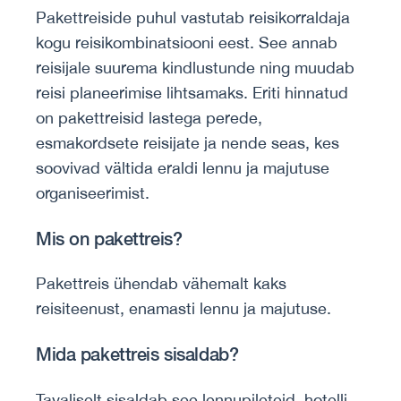
Pakettreiside puhul vastutab reisikorraldaja
kogu reisikombinatsiooni eest. See annab
reisijale suurema kindlustunde ning muudab
reisi planeerimise lihtsamaks. Eriti hinnatud
on pakettreisid lastega perede,
esmakordsete reisijate ja nende seas, kes
soovivad vältida eraldi lennu ja majutuse
organiseerimist.
Mis on pakettreis?
Pakettreis ühendab vähemalt kaks
reisiteenust, enamasti lennu ja majutuse.
Mida pakettreis sisaldab?
Tavaliselt sisaldab see lennupileteid, hotelli,