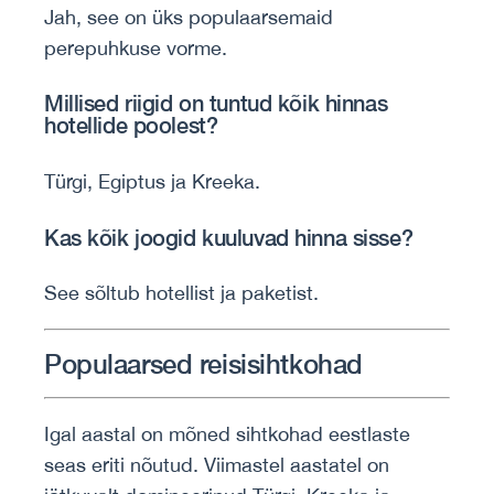
Jah, see on üks populaarsemaid
perepuhkuse vorme.
Millised riigid on tuntud kõik hinnas
hotellide poolest?
Türgi, Egiptus ja Kreeka.
Kas kõik joogid kuuluvad hinna sisse?
See sõltub hotellist ja paketist.
Populaarsed reisisihtkohad
Igal aastal on mõned sihtkohad eestlaste
seas eriti nõutud. Viimastel aastatel on