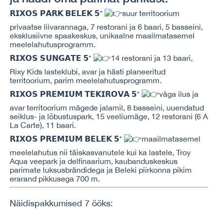
𝗥𝗜𝗫𝗢𝗦 𝗣𝗔𝗥𝗞 𝗕𝗘𝗟𝗘𝗞 𝟱*
suur territoorium
privaatse liivarannaga, 7 restorani ja 6 baari, 5 basseini,
eksklusiivne spaakeskus, unikaalne maailmatasemel
meelelahutusprogramm.
𝗥𝗜𝗫𝗢𝗦 𝗦𝗨𝗡𝗚𝗔𝗧𝗘 𝟱*
14 restorani ja 13 baari,
Rixy Kids lasteklubi, avar ja hästi planeeritud
territoorium, parim meelelahutusprogramm.
𝗥𝗜𝗫𝗢𝗦 𝗣𝗥𝗘𝗠𝗜𝗨𝗠 𝗧𝗘𝗞𝗜𝗥𝗢𝗩𝗔 𝟱*
väga ilus ja
avar territoorium mägede jalamil, 8 basseini, uuendatud
seiklus- ja lõbustuspark, 15 veeliumäge, 12 restorani (6 A
La Carte), 11 baari.
𝗥𝗜𝗫𝗢𝗦 𝗣𝗥𝗘𝗠𝗜𝗨𝗠 𝗕𝗘𝗟𝗘𝗞 𝟱*
maailmatasemel
meelelahutus nii täiskasvanutele kui ka lastele, Troy
Aqua veepark ja delfinaarium, kaubanduskeskus
parimate luksusbrändidega ja Beleki piirkonna pikim
erarand pikkusega 700 m.
Näidispakkumised 7 ööks: