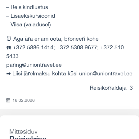
– Reisikindlustus
– Lisaekskursioonid
– Viisa (vajadusel)
⏰ Aga ära enam oota, broneeri kohe
☎️ +372 5886 1414; +372 5308 9677; +372 510
5433
paring@uniontravel.ee
➡ Liisi järelmaksu kohta küsi union@uniontravel.ee
Reisikorraldaja 3
16.02.2026
Mittesiduv