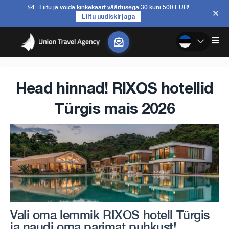
Liitu ja võida kinkekaart väärtusega 30 kuni 500 EUR!
Liitu uudiskirjaga
Head hinnad! RIXOS hotellid
Türgis mais 2026
Vali oma lemmik RIXOS hotell Türgis
ja naudi oma parimat puhkust!