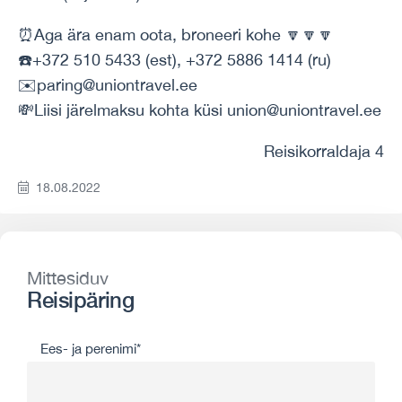
⏰Aga ära enam oota, broneeri kohe 🔽🔽🔽
☎️+372 510 5433 (est), +372 5886 1414 (ru)
✉️paring@uniontravel.ee
💸Liisi järelmaksu kohta küsi union@uniontravel.ee
Reisikorraldaja 4
18.08.2022
Mittesiduv
Reisipäring
Ees- ja perenimi*