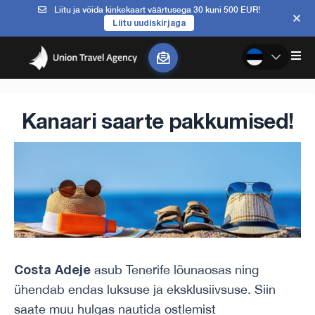
Liitu ja võida kinkekaart väärtusega 30 kuni 500 EUR!
Liitu uudiskirjaga
Kanaari saarte pakkumised!
Costa Adeje
asub Tenerife lõunaosas ning
ühendab endas luksuse ja eksklusiivsuse. Siin
saate muu hulgas nautida ostlemist