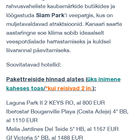
rahvusvaheliste kaubamärkide butiikides ja
Siam Park
lõõgastuda
‘i veepargis, kus on
muljetavaldavad atraktsioonid. Kanaari saarte
aastaringne soe kliima sobib ideaalselt
veespordialade harrastamiseks ja kuldsel
liivarannal päevitamiseks.
Soovitatavad hotellid:
Pakettreiside hinnad alates (
üks inimene
kaheses toas
/
*kui reisivad 2 in.
)
:
Laguna Park II 2 KEYS RO, al 800 EUR
Iberostar Bouganville Playa (Costa Adeje) 4* BB,
al 1110 EUR
Melia Jardines Del Teide 5* HB, al 1167 EUR
Gf Victoria 5* BB, al 1488 EUR