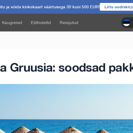
itu ja võida kinkekaart väärtusega 30 kuni 500 EUR!
Liitu uudiskir
Kaugreisid
Eliithotellid
Reisijutud
ja Gruusia: soodsad pak