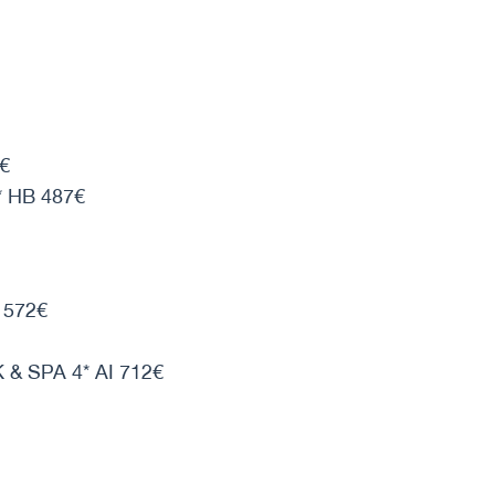
€
 HB 487€
 572€
 SPA 4* AI 712€