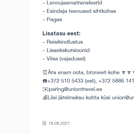
– Lennujaamatransfeerid
– Esindaja teenused sihtkohas
– Pagas
Lisatasu eest:
– Reisikindlustus
– Lisaekskursioonid
– Viisa (vajadusel)
⏰Ära enam oota, broneeri kohe 🔽🔽
☎️+372 510 5433 (est), +372 5886 141
✉️paring@uniontravel.ee
💰Liisi järelmaksu kohta küsi union@u
18.08.2021