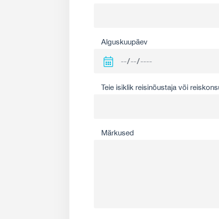
Alguskuupäev
Teie isiklik reisinõustaja või reiskons
Märkused