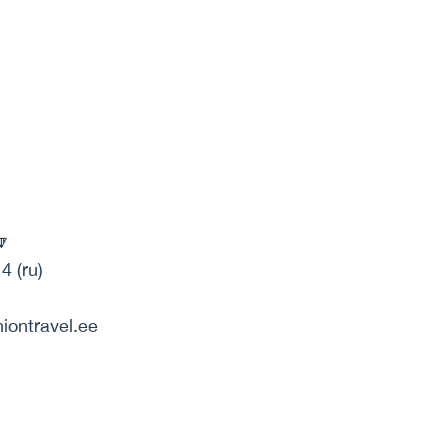
🔽
4 (ru)
niontravel.ee