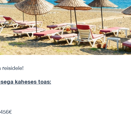
reisidele!
usega kaheses toas:
456€