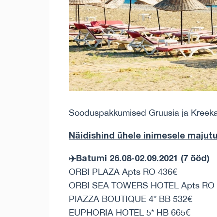
Sooduspakkumised Gruusia ja Kreeka 
Näidishind ühele inimesele majut
✈️
Batumi 26.08-02.09.2021 (7 ööd)
ORBI PLAZA Apts RO 436€
ORBI SEA TOWERS HOTEL Apts RO 
PIAZZA BOUTIQUE 4* BB 532€
EUPHORIA HOTEL 5* HB 665€