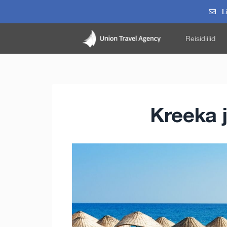
Li
Reisidiilid
Kreeka 