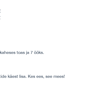
€
€
kaheses toas ja 7 ööks.
tide käest lisa. Kes ees, see mees!