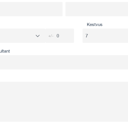
Kestvus
+/-
ultant