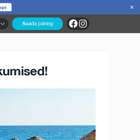
jaga
Saada päring
kumised!