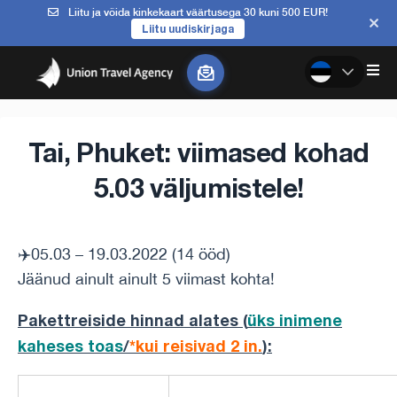
Liitu ja võida kinkekaart väärtusega 30 kuni 500 EUR!
Liitu uudiskirjaga
Tai, Phuket: viimased kohad
5.03 väljumistele!
✈️05.03 – 19.03.2022 (14 ööd)
Jäänud ainult ainult 5 viimast kohta!
Pakettreiside hinnad alates (
üks inimene
kaheses toas
/
*kui reisivad 2 in.
)
: