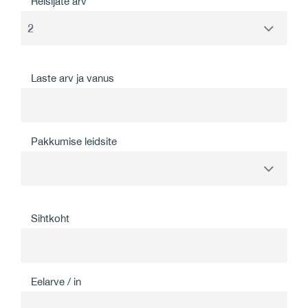
Reisijate arv
Laste arv ja vanus
Pakkumise leidsite
Sihtkoht
Eelarve / in