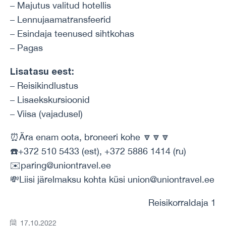
– Majutus valitud hotellis
– Lennujaamatransfeerid
– Esindaja teenused sihtkohas
– Pagas
Lisatasu eest:
– Reisikindlustus
– Lisaekskursioonid
– Viisa (vajadusel)
⏰Ära enam oota, broneeri kohe 🔽🔽🔽
☎️+372 510 5433 (est), +372 5886 1414 (ru)
✉️paring@uniontravel.ee
💸Liisi järelmaksu kohta küsi union@uniontravel.ee
Reisikorraldaja 1
17.10.2022