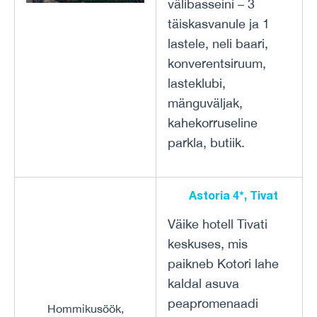
välibasseini – 3
täiskasvanule ja 1
lastele, neli baari,
konverentsiruum,
lasteklubi,
mänguväljak,
kahekorruseline
parkla, butiik.
Astoria 4*, Tivat
Väike hotell Tivati
keskuses, mis
paikneb Kotori lahe
kaldal asuva
peapromenaadi
Hommikusöök,