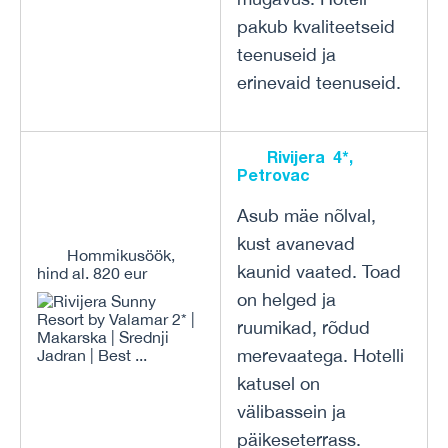
pakub kvaliteetseid
teenuseid ja
erinevaid teenuseid.
Rivijera 4*,
Petrovac
Asub mäe nõlval,
kust avanevad
Hommikusöök,
kaunid vaated. Toad
hind al. 820 eur
on helged ja
ruumikad, rõdud
merevaatega. Hotelli
katusel on
välibassein ja
päikeseterrass.