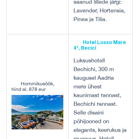
saanud lillede järgi:
Lavender, Hortensia,
Pinea ja Tilia.
Hotel Lusso Mare
4*, Becici
Luksushotell
Bechichi, 300 m
kaugusel Aadria
Hommikusöök,
mere ühest
hind al. 878 eur
kaunimast rannast,
Bechichi rannast.
Selle disaini
põhijooned on
elegants, keerukus ja
mugavus. Hotell