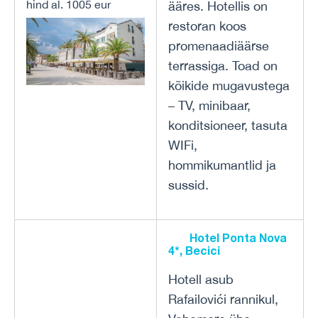
hind al. 1005 eur
ääres. Hotellis on
restoran koos
promenaadiäärse
terrassiga. Toad on
kõikide mugavustega
– TV, minibaar,
konditsioneer, tasuta
WIFi,
hommikumantlid ja
sussid.
Hotel Ponta Nova
4*, Becici
Hotell asub
Rafailovići rannikul,