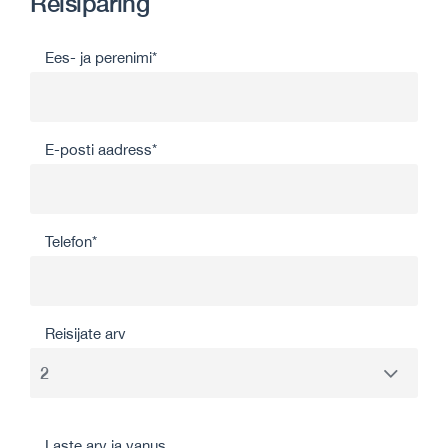
Reisipäring
Ees- ja perenimi*
E-posti aadress*
Telefon*
Reisijate arv
Laste arv ja vanus