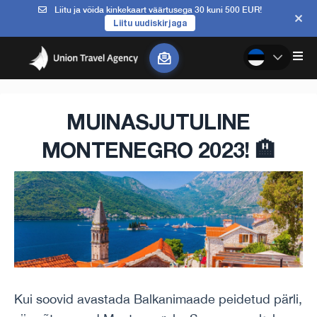
Liitu ja võida kinkekaart väärtusega 30 kuni 500 EUR!
Liitu uudiskirjaga
MUINASJUTULINE
MONTENEGRO 2023! 🏨
Kui soovid avastada Balkanimaade peidetud pärli,