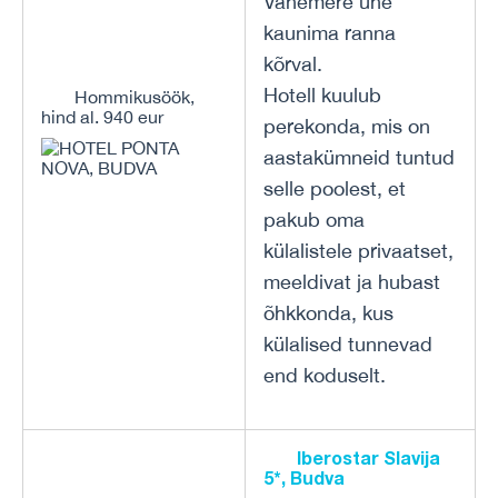
Vahemere ühe
kaunima ranna
kõrval.
Hotell kuulub
Hommikusöök,
hind al. 940 eur
perekonda, mis on
aastakümneid tuntud
selle poolest, et
pakub oma
külalistele privaatset,
meeldivat ja hubast
õhkkonda, kus
külalised tunnevad
end koduselt.
Iberostar Slavija
5*, Budva