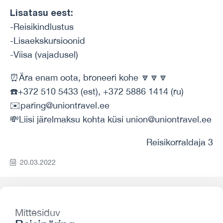
Lisatasu eest:
-Reisikindlustus
-Lisaekskursioonid
-Viisa (vajadusel)
⏰Ära enam oota, broneeri kohe 🔽🔽🔽
☎️+372 510 5433 (est), +372 5886 1414 (ru)
✉️paring@uniontravel.ee
💸Liisi järelmaksu kohta küsi union@uniontravel.ee
Reisikorraldaja 3
20.03.2022
Mittesiduv