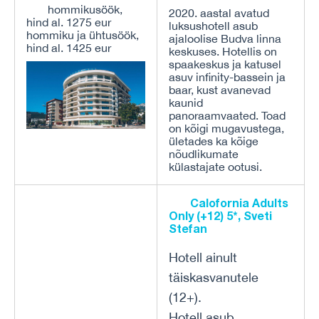
hommikusöök,
2020. aastal avatud
hind al. 1275 eur
luksushotell asub
hommiku ja ühtusöök,
ajaloolise Budva linna
hind al. 1425 eur
keskuses. Hotellis on
spaakeskus ja katusel
asuv infinity-bassein ja
baar, kust avanevad
kaunid
panoraamvaated. Toad
on kõigi mugavustega,
ületades ka kõige
nõudlikumate
külastajate ootusi.
Calofornia Adults
Only (+12) 5*, Sveti
Stefan
Hotell ainult
täiskasvanutele
(12+).
Hotell asub