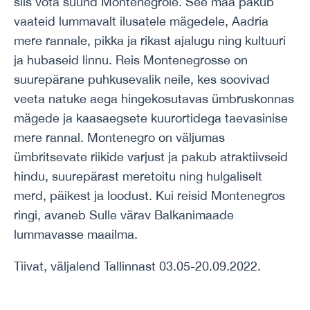
siis võta suund Montenegrole. See maa pakub
vaateid lummavalt ilusatele mägedele, Aadria
mere rannale, pikka ja rikast ajalugu ning kultuuri
ja hubaseid linnu. Reis Montenegrosse on
suurepärane puhkusevalik neile, kes soovivad
veeta natuke aega hingekosutavas ümbruskonnas
mägede ja kaasaegsete kuurortidega taevasinise
mere rannal. Montenegro on väljumas
ümbritsevate riikide varjust ja pakub atraktiivseid
hindu, suurepärast meretoitu ning hulgaliselt
merd, päikest ja loodust. Kui reisid Montenegros
ringi, avaneb Sulle värav Balkanimaade
lummavasse maailma.
Tiivat, väljalend Tallinnast 03.05-20.09.2022.