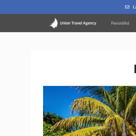
Li
Reisidiilid