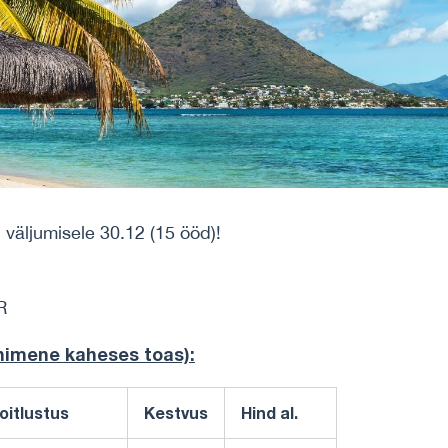
äljumisele 30.12 (15 ööd)!
R
 inimene
kaheses toas)
:
oitlustus
Kestvus
Hind al.