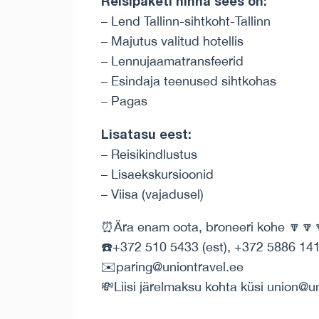
Reisipaketi hinna sees on:
– Lend Tallinn-sihtkoht-Tallinn
– Majutus valitud hotellis
– Lennujaamatransfeerid
– Esindaja teenused sihtkohas
– Pagas
Lisatasu eest:
– Reisikindlustus
– Lisaekskursioonid
– Viisa (vajadusel)
⏰Ära enam oota, broneeri kohe 🔽🔽
☎️+372 510 5433 (est), +372 5886 141
✉️paring@uniontravel.ee
💸Liisi järelmaksu kohta küsi union@u