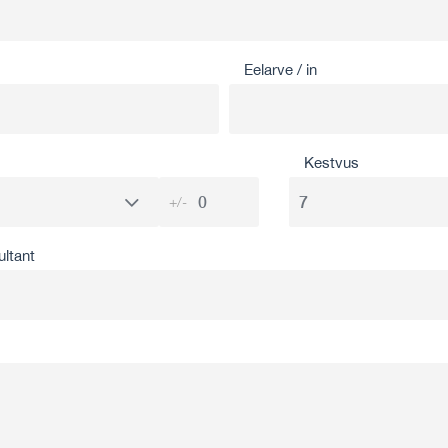
Eelarve / in
Kestvus
+/-
ultant