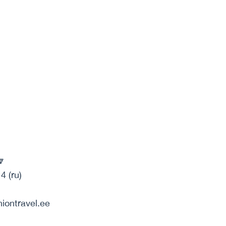
🔽
4 (ru)
niontravel.ee