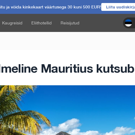
itu ja võida kinkekaart väärtusega 30 kuni 500 EUR!
Liitu uudiskir
Kaugreisid
Eliithotellid
Reisijutud
Imeline Mauritius kutsub