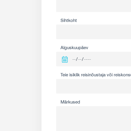
Sihtkoht
Alguskuupäev
Teie isiklik reisinõustaja või reiskons
Märkused