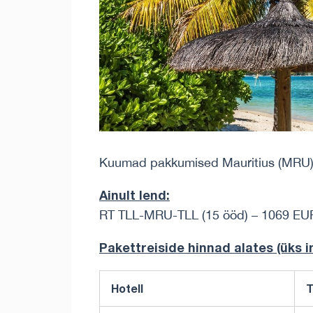
Kuumad pakkumised Mauritius (MRU) v
Ainult lend:
RT TLL-MRU-TLL (15 ööd) – 1069 EU
Pakettreiside hinnad alates (üks
Hotell
T