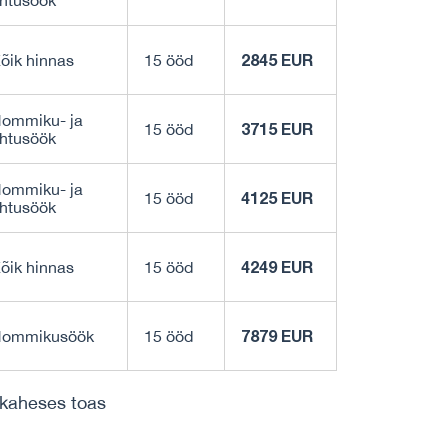
htusöök
2845 EUR
õik hinnas
15 ööd
ommiku- ja
3715 EUR
15 ööd
htusöök
ommiku- ja
4125 EUR
15 ööd
htusöök
4249 EUR
õik hinnas
15 ööd
7879 EUR
ommikusöök
15 ööd
 kaheses toas