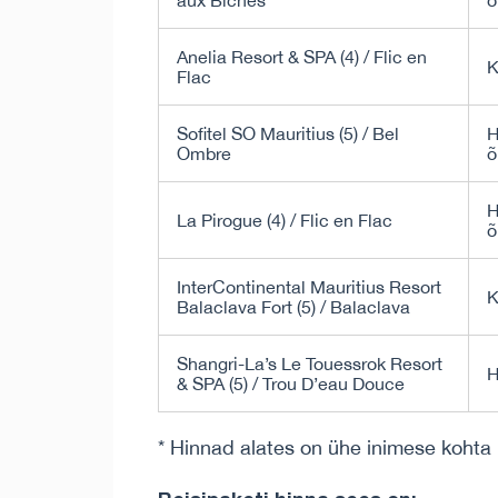
aux Biches
õ
Anelia Resort & SPA (4) / Flic en
K
Flac
Sofitel SO Mauritius (5) / Bel
H
Ombre
õ
H
La Pirogue (4) / Flic en Flac
õ
InterContinental Mauritius Resort
K
Balaclava Fort (5) / Balaclava
Shangri-La’s Le Touessrok Resort
H
& SPA (5) / Trou D’eau Douce
* Hinnad alates on ühe inimese kohta