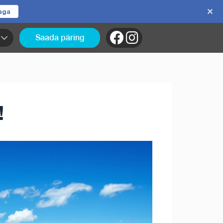
jaga
Saada päring
!