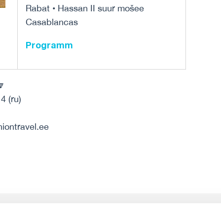
Rabat • Hassan II suur mošee
Casablancas
Programm
🔽
4 (ru)
niontravel.ee