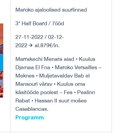
Maroko ajaloolised suurlinnad
3* Half Board / 7ööd
27-11-2022 / 02-12-
2022 ✈ al.879€/in.
Marrakechi Menara aiad • Kuulus
Djemaa El Fna • Maroko Versailles –
Meknes • Muljetavaldav Bab el
Mansouri värav • Kuulus oma
käsitööde poolest – Fes • Pealinn
Rabat • Hassan II suur mošee
Casablancas.
Programm