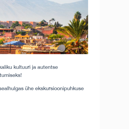
liku kultuuri ja autentse
stumiseks!
(sealhulgas ühe ekskursioonipuhkuse