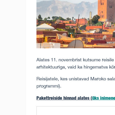
Alates 11. novembrist kutsume reisile
arhitektuuriga, vaid ka hingematva kõ
Reisijatele, kes unistavad Maroko sa
programmi).
Pakettreiside hinnad alates (
üks inimen