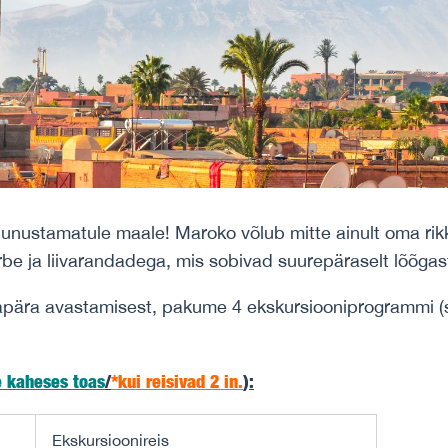
 unustamatule maale! Maroko võlub mitte ainult oma rikka
rbe ja liivarandadega, mis sobivad suurepäraselt lõõga
lapära avastamisest, pakume 4 ekskursiooniprogrammi 
e
kaheses toas
/
*kui reisivad 2 in.
)
:
Ekskursioonireis