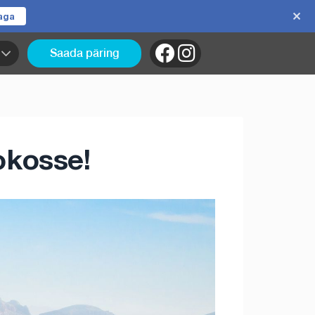
jaga
Saada päring
okosse!