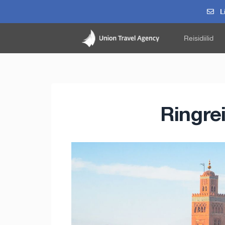
Li
Reisidiilid
Ringre