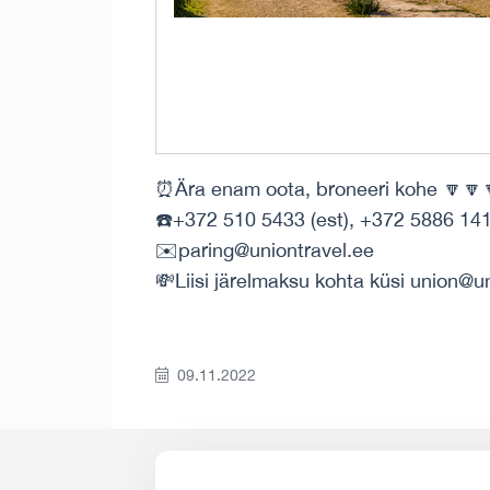
⏰Ära enam oota, broneeri kohe 🔽🔽
☎️+372 510 5433 (est), +372 5886 141
✉️paring@uniontravel.ee
💸Liisi järelmaksu kohta küsi union@u
09.11.2022