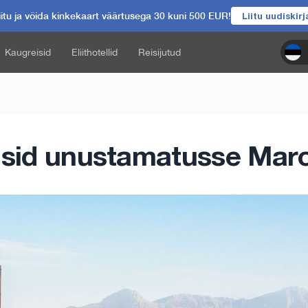
itu ja võida kinkekaart väärtusega 30 kuni 500 EUR!
Liitu uudiskir
Kaugreisid
Eliithotellid
Reisijutud
isid unustamatusse Mar