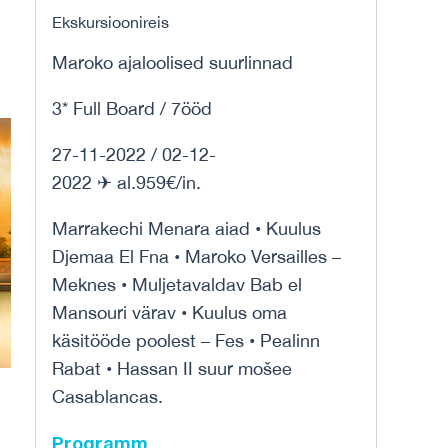
Ekskursioonireis
Maroko ajaloolised suurlinnad
3* Full Board / 7ööd
27-11-2022 / 02-12-
2022 ✈ al.959€/in.
Marrakechi Menara aiad • Kuulus
Djemaa El Fna • Maroko Versailles –
Meknes • Muljetavaldav Bab el
Mansouri värav • Kuulus oma
käsitööde poolest – Fes • Pealinn
Rabat • Hassan II suur mošee
Casablancas.
Programm