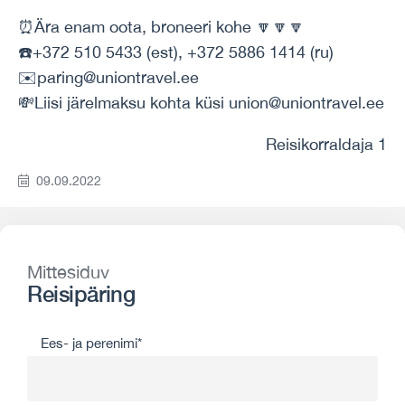
⏰Ära enam oota, broneeri kohe 🔽🔽🔽
☎️+372 510 5433 (est), +372 5886 1414 (ru)
✉️paring@uniontravel.ee
💸Liisi järelmaksu kohta küsi union@uniontravel.ee
Reisikorraldaja 1
09.09.2022
Mittesiduv
Reisipäring
Ees- ja perenimi*