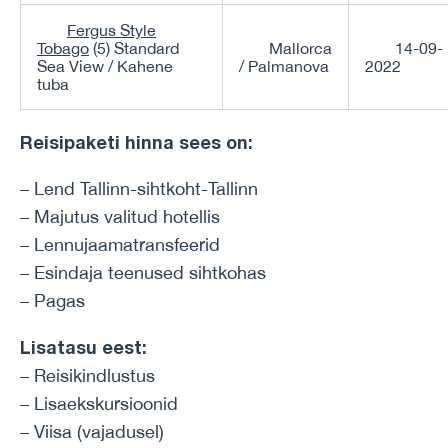
Fergus Style
Tobago
(5) Standard
Mallorca
14-09-
Sea View / Kahene
/ Palmanova
2022
tuba
Reisipaketi hinna sees on:
– Lend Tallinn-sihtkoht-Tallinn
– Majutus valitud hotellis
– Lennujaamatransfeerid
– Esindaja teenused sihtkohas
– Pagas
Lisatasu eest:
– Reisikindlustus
– Lisaekskursioonid
– Viisa (vajadusel)