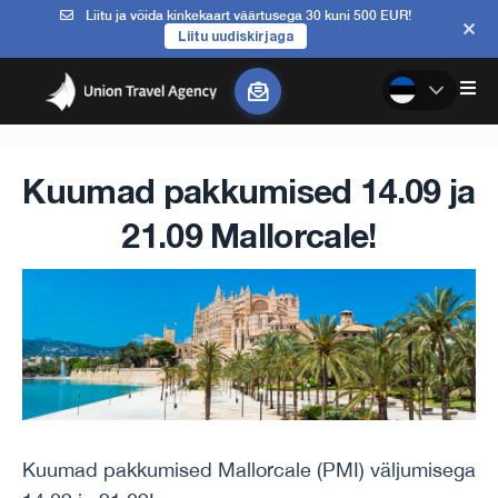
Liitu ja võida kinkekaart väärtusega 30 kuni 500 EUR!
Liitu uudiskirjaga
Kuumad pakkumised 14.09 ja
21.09 Mallorcale!
Kuumad pakkumised Mallorcale (PMI) väljumisega