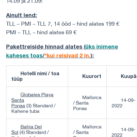
14.09 ja 21.09!
Ainult lend:
TLL – PMI – TLL 7, 14 ööd – hind alates 199 €
PMI – TLL – hind alates 69 €
Pakettreiside hinnad alates (
üks inimene
kaheses toas
/
*kui reisivad 2 in.
)
:
Hotelli nimi / toa
Kuurort
Kuupä
tüüp
Globales Playa
Mallorca
Santa
14-09-
/ Santa
Ponsa
(3) Standard /
2022
Ponsa
Kahene tuba
Bahia Del
Mallorca
14-09-
Sol
(4) Standard /
/ Santa
2022