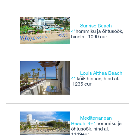
Sunrise Beach
4*
hommiku ja õhtusöök,
hind al. 1099 eur
Louis Althea Beach
4*
kõik hinnas, hind al.
1235 eur
Mediterranean
Beach 4+*
hommiku ja
õhtusöök, hind al.
1149eur