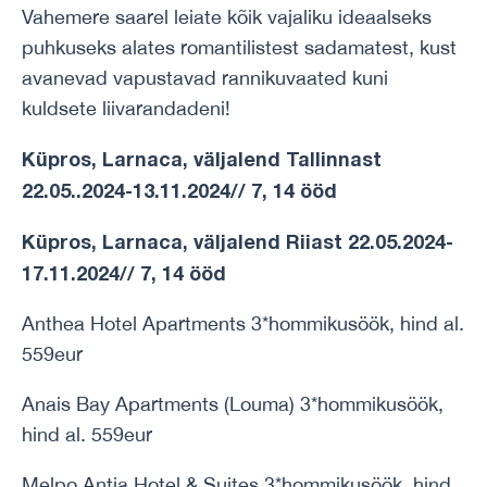
Vahemere saarel leiate kõik vajaliku ideaalseks
puhkuseks alates romantilistest sadamatest, kust
avanevad vapustavad rannikuvaated kuni
kuldsete liivarandadeni!
Küpros, Larnaca, väljalend Tallinnast
22.05..2024-13.11.2024// 7, 14 ööd
Küpros, Larnaca, väljalend Riiast 22.05.2024-
17.11.2024// 7, 14 ööd
Anthea Hotel Apartments 3*hommikusöök, hind al.
559eur
Anais Bay Apartments (Louma) 3*hommikusöök,
hind al. 559eur
Melpo Antia Hotel & Suites 3*hommikusöök, hind