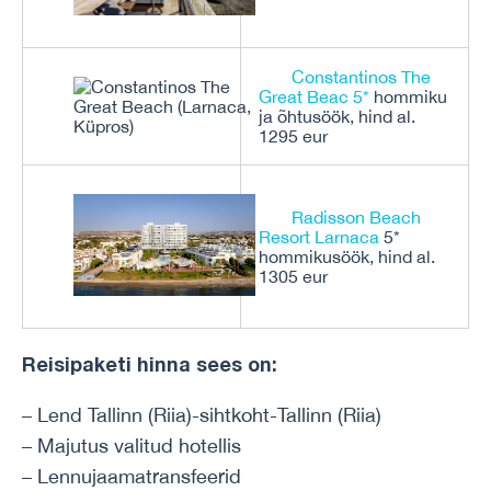
Constantinos The
Great Beac 5*
hommiku
ja õhtusöök, hind al.
1295 eur
Radisson Beach
Resort Larnaca
5*
hommikusöök, hind al.
1305 eur
Reisipaketi hinna sees on:
– Lend Tallinn (Riia)-sihtkoht-Tallinn (Riia)
– Majutus valitud hotellis
– Lennujaamatransfeerid