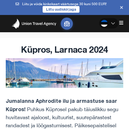
Liitu ja võida kinkekaart väärtusega 30 kuni 500 EUR!
Liitu uudiskirjaga
Küpros, Larnaca 2024
Jumalanna Aphrodite ilu ja armastuse saar
Küpros!
Puhkus Küprosel pakub täiuslikku segu
huvitavast ajaloost, kultuurist, suurepärastest
randadest ja lõõgastumisest. Päikesepaistelisel