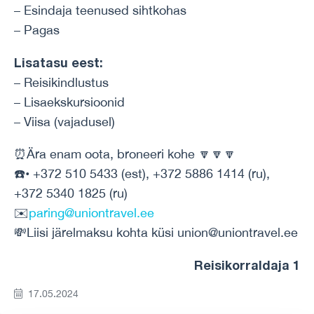
– Esindaja teenused sihtkohas
– Pagas
Lisatasu eest:
– Reisikindlustus
– Lisaekskursioonid
– Viisa (vajadusel)
⏰Ära enam oota, broneeri kohe 🔽🔽🔽
☎️• +372 510 5433 (est), +372 5886 1414 (ru),
+372 5340 1825 (ru)
✉️
paring@uniontravel.ee
💸Liisi järelmaksu kohta küsi union@uniontravel.ee
Reisikorraldaja 1
17.05.2024