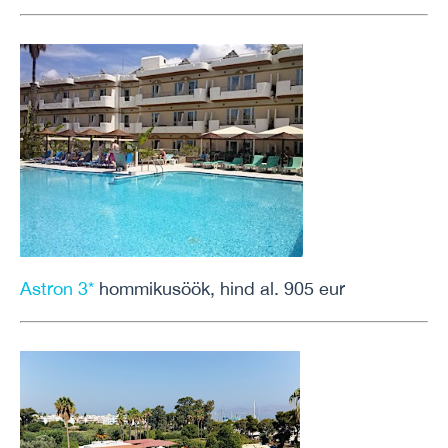
Astron 3*
hommikusöök, hind al. 905 eur