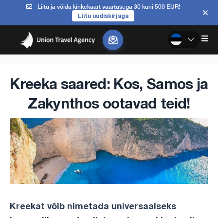
Liitu ja võida kinkekaart väärtusega 30 kuni 500 EUR!
Liitu uudiskirjaga
Kreeka saared: Kos, Samos ja
Zakynthos ootavad teid!
Kreekat võib nimetada universaalseks