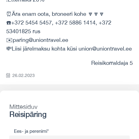
⏰Ära enam oota, broneeri kohe 🔽🔽🔽
☎️+372 5454 5457, +372 5886 1414, +372
53401825 rus
✉️paring@uniontravel.ee
💸Liisi järelmaksu kohta küsi union@uniontravel.ee
Reisikorraldaja 5
26.02.2023
Mittesiduv
Reisipäring
Ees- ja perenimi*