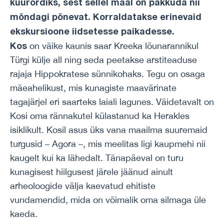
kuurordiks, sest sellel maal on pakkuda nii
mõndagi põnevat. Korraldatakse erinevaid
ekskursioone iidsetesse paikadesse.
Kos
on väike kaunis saar Kreeka lõunarannikul
Türgi külje all ning seda peetakse arstiteaduse
rajaja Hippokratese sünnikohaks. Tegu on osaga
mäeahelikust, mis kunagiste maavärinate
tagajärjel eri saarteks laiali lagunes. Väidetavalt on
Kosi oma rännakutel külastanud ka Herakles
isiklikult. Kosil asus üks vana maailma suuremaid
turgusid – Agora –, mis meelitas ligi kaupmehi nii
kaugelt kui ka lähedalt. Tänapäeval on turu
kunagisest hiilgusest järele jäänud ainult
arheoloogide välja kaevatud ehitiste
vundamendid, mida on võimalik oma silmaga üle
kaeda.