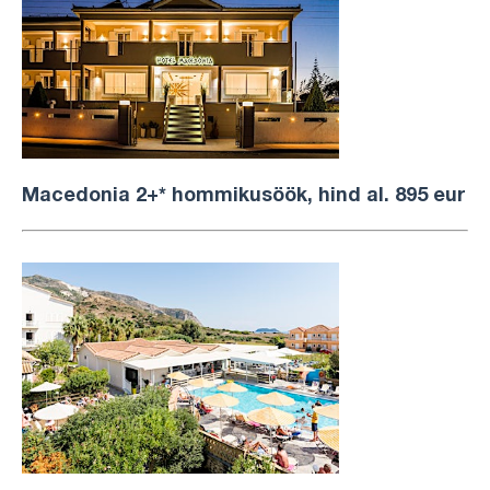
Macedonia 2+*
hommikusöök, hind al. 895 eur