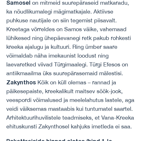
Samosel
on mitmeid suurepäraseid matkaradu,
ka nõudlikumalegi mägimatkajale. Aktiivse
puhkuse nautijale on siin tegemist piisavalt.
Kreetaga võrreldes on Samos väike, vahemaad
lühikesed ning ühepäevanegi retk pakub rohkesti
kreeka ajalugu ja kultuuri. Ring ümber saare
võimaldab näha imekaunist loodust ning
laevaretked viivad Türgimaalegi. Türgi Efesos on
antiikmaailma üks suurepärasemaid mälestisi.
Zakynthos
Kõik on küll olemas – rannad ja
päikesepaiste, kreekalikult maitsev söök-jook,
veespordi võimalused ja meelelahutus lastele, aga
veidi väiksemas mastaabis kui tuntumatel saartel.
Arhitektuurihuvilistele teadmiseks, et Vana-Kreeka
ehituskunsti Zakynthosel kahjuks imetleda ei saa.