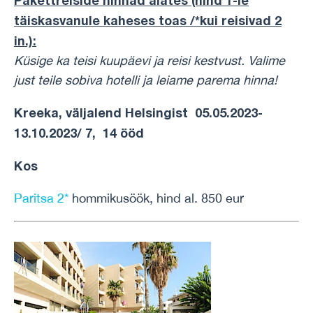
Pakettreiside hinnad alates (hind 1-le
täiskasvanule kaheses toas /*kui reisivad 2
in.):
Küsige ka teisi kuupäevi ja reisi kestvust.
Valime
just teile sobiva hotelli ja leiame parema hinna!
Kreeka, väljalend Helsingist 05.05.2023-
13.10.2023/ 7, 14 ööd
Kos
Paritsa 2*
hommikusöök, hind al. 850 eur