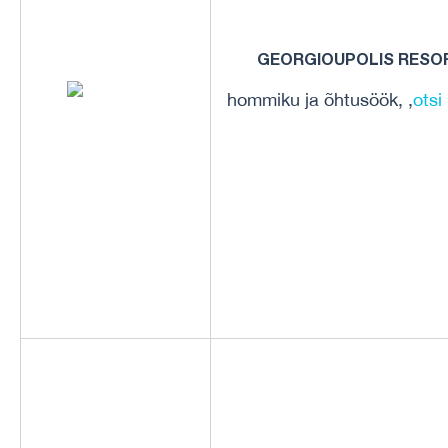
GEORGIOUPOLIS RESO
hommiku ja õhtusöök, ,
otsi