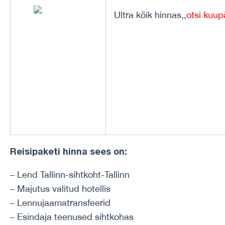
Ultra kõik hinnas,,
otsi kuu
Reisipaketi hinna sees on:
– Lend Tallinn-sihtkoht-Tallinn
– Majutus valitud hotellis
– Lennujaamatransfeerid
– Esindaja teenused sihtkohas