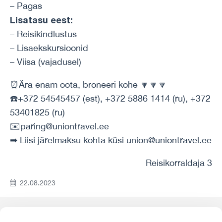
– Pagas
Lisatasu eest:
– Reisikindlustus
– Lisaekskursioonid
– Viisa (vajadusel)
⏰Ära enam oota, broneeri kohe 🔽🔽🔽
☎️+372 54545457 (est), +372 5886 1414 (ru), +372
53401825 (ru)
✉️paring@uniontravel.ee
➡ Liisi järelmaksu kohta küsi union@uniontravel.ee
Reisikorraldaja 3
22.08.2023