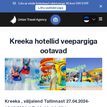
Liitu ja võida kinkekaart väärtusega 30 kuni 500 EUR!
Liitu uudiskirjaga
Kreeka hotellid veepargiga
ootavad
Kreeka , väljalend Tallinnast 27.04.2024-