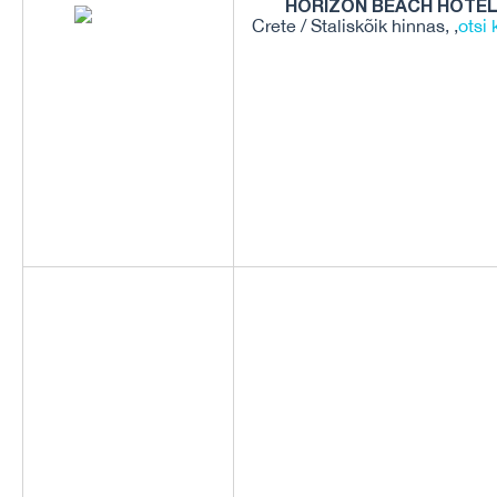
HORIZON BEACH HOTEL
Crete / Staliskõik hinnas, ,
otsi