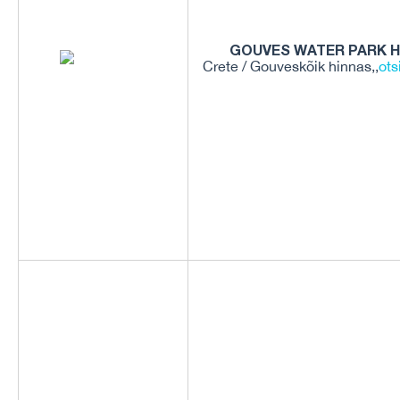
GOUVES WATER PARK H
Crete / Gouveskõik hinnas,,
ots