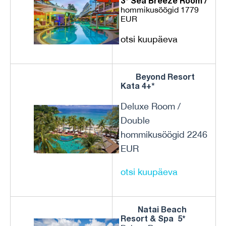
3* Sea Breeze Room /
hommikusöögid 1779
EUR
otsi kuupäeva
Beyond Resort
Kata 4+*
Deluxe Room /
Double
hommikusöögid 2246
EUR
otsi kuupäeva
Natai Beach
Resort & Spa 5*