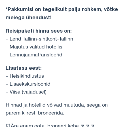
*Pakkumisi on tegelikult palju rohkem, võtke
meiega ühendust!
Reisipaketi hinna sees on:
– Lend Tallinn-sihtkoht-Tallinn
– Majutus valitud hotellis
– Lennujaamatransfeerid
Lisatasu eest:
– Reisikindlustus
– Lisaekskursioonid
– Viisa (vajadusel)
Hinnad ja hotellid võivad muutuda, seega on
parem kiiresti broneerida.
⏰Ära enam oota, broneeri kohe 🔽🔽🔽