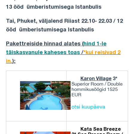
13 ööd ümberistumisega Istanbulis
Tai, Phuket, väljalend Riiast 22.10- 22.03 / 12
ööd ümberistumisega Istanbulis
Pakettreiside hinnad alates (
hind 1-le
täiskasvanule kaheses toas
/
*kui reisivad 2
in.
):
Karon Village
3*
Superior Room / Double
hommikusöögid 1525
EUR
otsi kuupäeva
Kata Sea Breeze