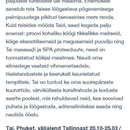
paljudele turistidele üle maailma. Enamusele
seostub reis Taisse lõõgastava põgenemisega
palmipuudega pikitud taevasinise mere randa.
Kuid reisides mööda Taid, saad kogeda palju
enamat: proovi kohaliku köögi rikkalikke maitseid,
kõige eksootilisemaid ja magusamaid puuvilju ning
Tai massaaži ja SPA protseduure, need on
tunnustatud kõikjal maailmas. Naudi oma
silmadega vaateid vihmametsadele,
riisiistandustele ja keerukalt kaunistatud
templitele. Tai on tuntud ka oma suurepäraste
kuurortide, värviküllaste korallrahude ja koduste
saarte poolest, mis rahuldavad neid, kes soovivad
puhata ja lõõgastuda, adrenaliinilakse saada ning
nautida ööelu.
Tai, Phuket, väljalend Tallinnast 20.10-25.03 /