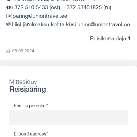
☎️+372 510 5433 (est), +372 53401825 (ru)
✉️paring@uniontravel.ee
💸Liisi järelmaksu kohta küsi union@uniontravel.ee
Reisikorraldaja 1
05.06.2024
Mittesiduv
Reisipäring
Ees- ja perenimi*
E-posti aadress*