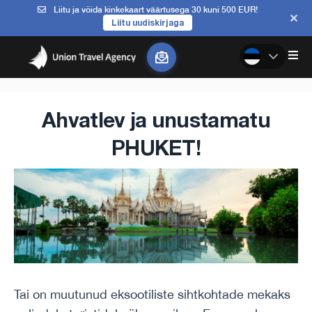
Liitu ja võida kinkekaart väärtusega 30 kuni 500 EUR!
Liitu uudiskirjaga
Ahvatlev ja unustamatu
PHUKET!
Tai on muutunud eksootiliste sihtkohtade mekaks