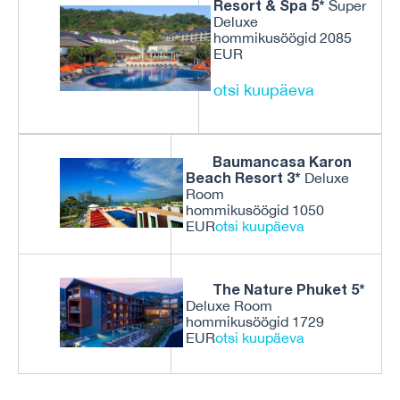
Resort & Spa 5*
Super
Deluxe
hommikusöögid 2085
EUR
otsi kuupäeva
Baumancasa Karon
Beach Resort 3*
Deluxe
Room
hommikusöögid 1050
EUR
otsi kuupäeva
The Nature Phuket 5*
Deluxe Room
hommikusöögid 1729
EUR
otsi kuupäeva