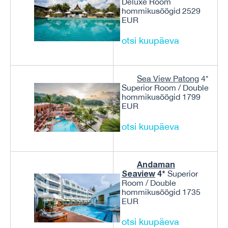
Deluxe Room
hommikusöögid 2529
EUR
otsi kuupäeva
Sea View Patong
4*
Superior Room / Double
hommikusöögid 1799
EUR
otsi kuupäeva
Andaman
Seaview
4*
Superior
Room / Double
hommikusöögid 1735
EUR
otsi kuupäeva