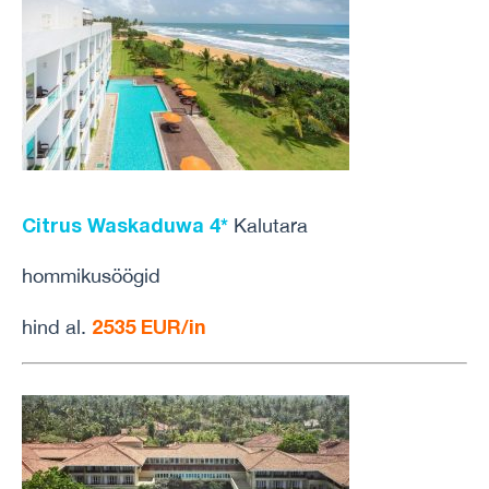
Citrus Waskaduwa 4*
Kalutara
hommikusöögid
2535 EUR/in
hind al.