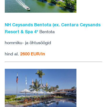
NH Ceysands Bentota (ex. Centara Ceysands
Resort & Spa 4*
Bentota
hommiku- ja õhtusöögid
2600 EUR/in
hind al.