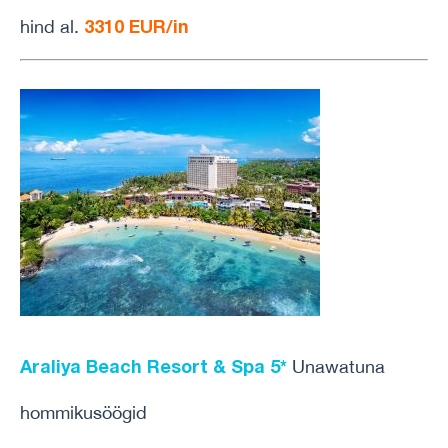
3310 EUR/in
hind al.
Araliya Beach Resort & Spa 5*
Unawatuna
hommikusöögid