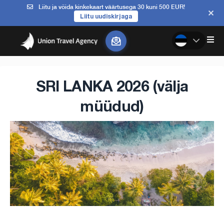
Liitu ja võida kinkekaart väärtusega 30 kuni 500 EUR!
Liitu uudiskirjaga
SRI LANKA 2026 (välja
müüdud)