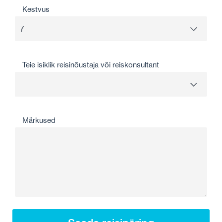
Kestvus
Teie isiklik reisinõustaja või reiskonsultant
Märkused