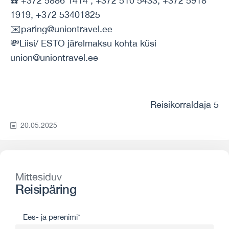
☎️ +372 5886 1414 , +372 510 5433, +372 5918
1919, +372 53401825
✉️paring@uniontravel.ee
💸Liisi/ ESTO järelmaksu kohta küsi
union@uniontravel.ee
Reisikorraldaja 5
20.05.2025
Mittesiduv
Reisipäring
Ees- ja perenimi*