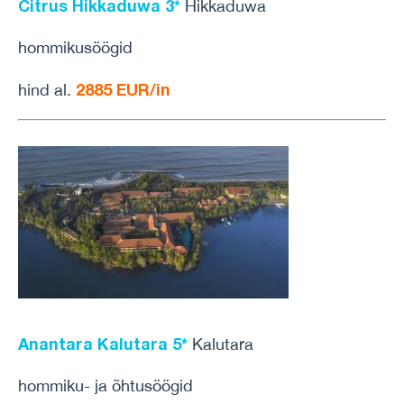
Citrus Hikkaduwa 3*
Hikkaduwa
hommikusöögid
2885 EUR/in
hind al.
Anantara Kalutara 5*
Kalutara
hommiku- ja õhtusöögid