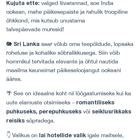
Kujuta ette:
valged liivarannad, soe India
ookean, mahe päikesepaiste ja rahulik troopiline
õhkkond, mis kutsub unustama
talvepäevade muresid!
Sri Lanka
🐘
saar võlub oma teepõldude, lopsaka
roheluse ja kohalike sõbralikkusega. Siin võib
hommikul tervitada elevante ja õhtul nautida
maailma kauneimat päikeseloojangut ookeani
ääres.
🌴 See on ideaalne koht nii lõõgastumiseks kui ka
romantiliseks
uute elamuste otsimiseks –
puhkuseks, perepuhkuseks
seiklusrikkaks
või
reisiks
sõpradega.
lai hotellide valik
👇
Valikus on
igale maitsele,