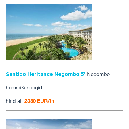
Sentido Heritance Negombo 5*
Negombo
hommikusöögid
2330 EUR/in
hind al.