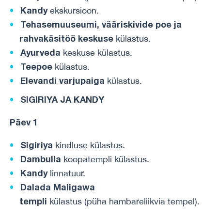
Kandy
ekskursioon.
Tehasemuuseumi, vääriskivide poe ja
rahvakäsitöö keskuse
külastus.
Ayurveda
keskuse külastus.
Teepoe
külastus.
Elevandi varjupaiga
külastus.
SIGIRIYA JA KANDY
Päev 1
Sigiriya
kindluse külastus.
Dambulla
koopatempli külastus.
Kandy
linnatuur.
Dalada Maligawa
templi
külastus (püha hambareliikvia tempel).