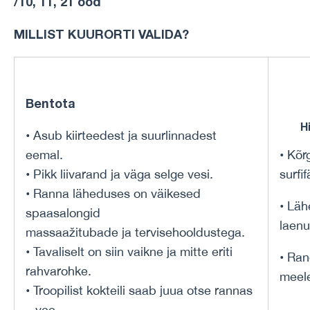
/10, 11, 21 ööd
MILLIST KUURORTI VALIDA?
Bentota
H
• Asub kiirteedest ja suurlinnadest
eemal.
• Kõr
• Pikk liivarand ja väga selge vesi.
surfi
• Ranna läheduses on väikesed
• Läh
spaasalongid
laenu
massaažitubade ja tervisehooldustega.
• Tavaliselt on siin vaikne ja mitte eriti
• Ran
rahvarohke.
meel
• Troopilist kokteili saab juua otse rannas
– vee