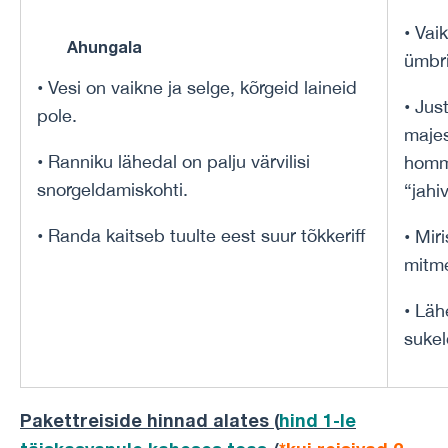
• Vai
Ahungala
ümbri
• Vesi on vaikne ja selge, kõrgeid laineid
• Jus
pole.
majes
• Ranniku lähedal on palju värvilisi
hommi
snorgeldamiskohti.
“jahi
• Randa kaitseb tuulte eest suur tõkkeriff
• Mir
mitme
• Läh
suke
Pakettreiside hinnad alates (
hind 1-le