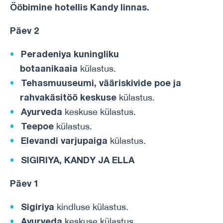
Ööbimine
hotellis
Kandy
linnas
.
Päev 2
Peradeniya kuningliku
botaanikaaia
külastus.
Tehasmuuseumi, vääriskivide poe ja
rahvakäsitöö keskuse
külastus.
Ayurveda
keskuse külastus.
Teepoe
külastus.
Elevandi varjupaiga
külastus.
SIGIRIYA, KANDY JA ELLA
Päev 1
Sigiriya
kindluse külastus.
Ayurveda
keskuse külastus.