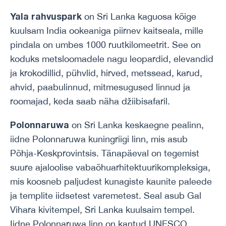
Yala rahvuspark
on Sri Lanka kaguosa kõige
kuulsam India ookeaniga piirnev kaitseala, mille
pindala on umbes 1000 ruutkilomeetrit. See on
koduks metsloomadele nagu leopardid, elevandid
ja krokodillid, pühvlid, hirved, metssead, karud,
ahvid, paabulinnud, mitmesugused linnud ja
roomajad, keda saab näha džiibisafaril.
Polonnaruwa
on Sri Lanka keskaegne pealinn,
iidne Polonnaruwa kuningriigi linn, mis asub
Põhja-Keskprovintsis. Tänapäeval on tegemist
suure ajaloolise vabaõhuarhitektuurikompleksiga,
mis koosneb paljudest kunagiste kaunite paleede
ja templite iidsetest varemetest. Seal asub Gal
Vihara kivitempel, Sri Lanka kuulsaim tempel.
Iidne Polonnaruwa linn on kantud UNESCO