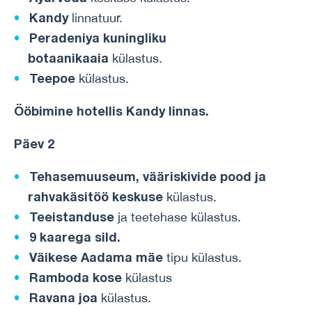
Kandy
linnatuur.
Peradeniya kuningliku
botaanikaaia
külastus.
Teepoe
külastus.
Ööbimine
hotellis
Kandy
linnas
.
Päev 2
Tehasemuuseum, vääriskivide pood ja
rahvakäsitöö keskuse
külastus.
Teeistanduse
ja teetehase külastus.
9 kaarega sild.
Väikese Aadama
mäe
tipu külastus.
Ramboda kose
külastus
Ravana joa
külastus.