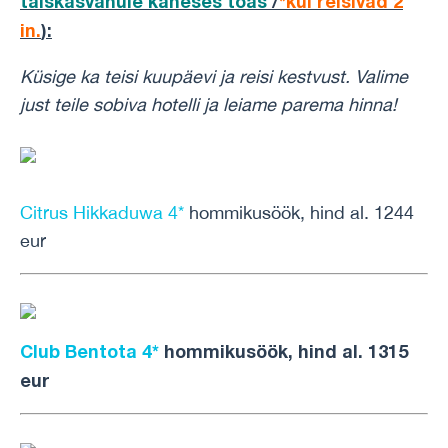
täiskasvanule kaheses toas
/
*kui reisivad 2
in.
):
Küsige ka teisi kuupäevi ja reisi kestvust.
Valime
just teile sobiva hotelli ja leiame parema hinna!
Citrus Hikkaduwa 4*
hommikusöök, hind al. 1244
eur
Club Bentota 4*
hommikusöök, hind al. 1315
eur