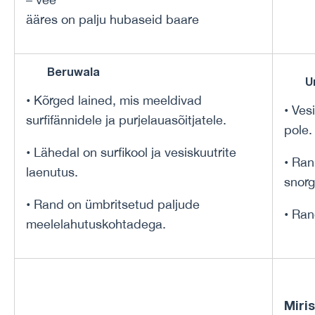
ääres on palju hubaseid baare
Beruwala
U
• Kõrged lained, mis meeldivad
• Ves
surfifännidele ja purjelauasõitjatele.
pole.
• Lähedal on surfikool ja vesiskuutrite
• Ran
laenutus.
snorg
• Rand on ümbritsetud paljude
• Ran
meelelahutuskohtadega.
Miri