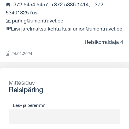
☎️+372 5454 5457, +372 5886 1414, +372
53401825 rus
✉️paring@uniontravel.ee
💸Liisi järelmaksu kohta küsi union@uniontravel.ee
Reisikorraldaja 4
24.01.2024
Mittesiduv
Reisipäring
Ees- ja perenimi*