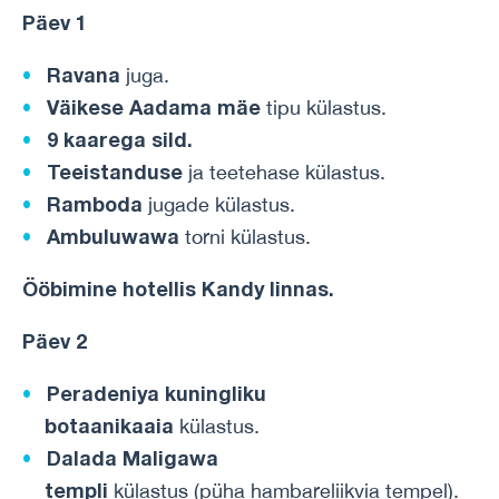
Päev 1
Ravana
juga.
Väikese Aadama mäe
tipu külastus.
9 kaarega sild.
Teeistanduse
ja teetehase külastus.
Ramboda
jugade külastus.
Ambuluwawa
torni külastus.
Ööbimine
hotellis
Kandy
linnas
.
Päev 2
Peradeniya kuningliku
botaanikaaia
külastus.
Dalada Maligawa
templi
külastus (püha hambareliikvia tempel).