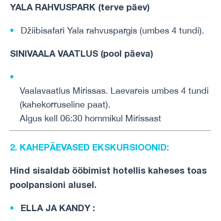
YALA RAHVUSPARK (terve päev)
Džiibisafari Yala rahvuspargis (umbes 4 tundi).
SINIVAALA VAATLUS
(
pool päeva
)
Vaalavaatlus
Mirissas
.
Laevareis
umbes
4
tundi
(
kahekorruseline
paat
).
Algus
kell
06:30
hommikul
Mirissast
2. KAHEPÄEVASED
EKSKURSIOONID:
Hind
sisaldab
ööbimist
hotellis
kaheses
toas
poolpansioni
alusel
.
ELLA JA KANDY
: