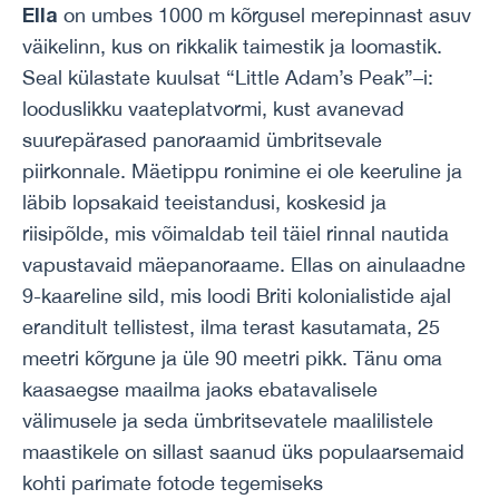
Ella
on umbes 1000 m kõrgusel merepinnast asuv
väikelinn, kus on rikkalik taimestik ja loomastik.
Seal külastate kuulsat “Little Adam’s Peak”–i:
looduslikku vaateplatvormi, kust avanevad
suurepärased panoraamid ümbritsevale
piirkonnale. Mäetippu ronimine ei ole keeruline ja
läbib lopsakaid teeistandusi, koskesid ja
riisipõlde, mis võimaldab teil täiel rinnal nautida
vapustavaid mäepanoraame. Ellas on ainulaadne
9-kaareline sild, mis loodi Briti kolonialistide ajal
eranditult tellistest, ilma terast kasutamata, 25
meetri kõrgune ja üle 90 meetri pikk. Tänu oma
kaasaegse maailma jaoks ebatavalisele
välimusele ja seda ümbritsevatele maalilistele
maastikele on sillast saanud üks populaarsemaid
kohti parimate fotode tegemiseks