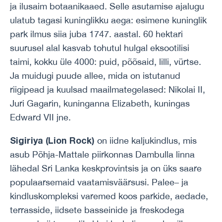
ja ilusaim botaanikaaed. Selle asutamise ajalugu
ulatub tagasi kuninglikku aega: esimene kuninglik
park ilmus siia juba 1747. aastal. 60 hektari
suurusel alal kasvab tohutul hulgal eksootilisi
taimi, kokku üle 4000: puid, põõsaid, lilli, vürtse.
Ja muidugi puude allee, mida on istutanud
riigipead ja kuulsad maailmategelased: Nikolai II,
Juri Gagarin, kuninganna Elizabeth, kuningas
Edward VII jne.
Sigiriya (Lion Rock)
on iidne kaljukindlus, mis
asub Põhja-Mattale piirkonnas Dambulla linna
lähedal Sri Lanka keskprovintsis ja on üks saare
populaarsemaid vaatamisväärsusi. Palee– ja
kindluskompleksi varemed koos parkide, aedade,
terrasside, iidsete basseinide ja freskodega