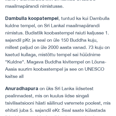
maailmapärandi nimistusse.
Dambulla koopatempel
, tuntud ka kui Dambulla
kuldne tempel, on Sri Lankal maailmapärandi
nimistus. Budistlik koobastempel raiuti kaljusse 1.
sajandil pKr. ja seal on üle 150 Buddha kuju,
millest paljud on üle 2000 aasta vanad. 73 kuju on
kaetud kullaga, mistõttu tempel sai hüüdnime
“Kuldne“. Magava Buddha kivitempel on Lõuna-
Aasia suurim koobastempel ja see on UNESCO
kaitse all
Anuradhapura
on üks Sri Lanka iidsetest
pealinnadest, mis on kuulus iidse singali
tsivilisatsiooni hästi säilinud varemete poolest, mis
ehitati juba 5. sajandil eKr. Seal saate külastada