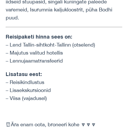
iidseid stuupasid, singali kuningate paleede
varemeid, Isurumnia kaljukloostrit, püha Bodhi
puud.
Reisipaketi hinna sees on:
– Lend Tallin-sihtkoht-Tallinn (otselend)
– Majutus valitud hotellis
– Lennujaamatransfeerid
Lisatasu eest:
– Reisikindlustus
– Lisaekskursioonid
– Viisa (vajadusel)
⏰Ära enam oota, broneeri kohe 🔽🔽🔽