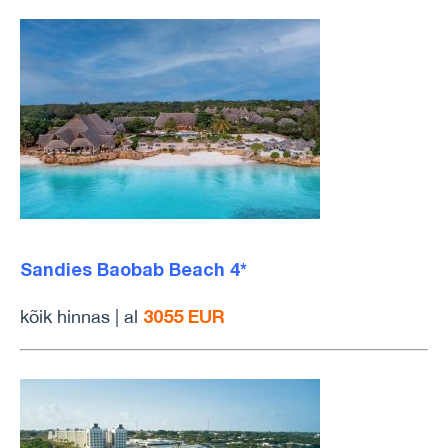
Sandies Baobab Beach 4*
3055 EUR
kõik hinnas | al