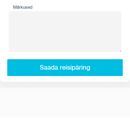
Märkused
Saada reisipäring