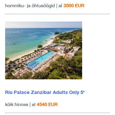
3500 EUR
hommiku- ja õhtusöögid | al
Riu Palace Zanzibar Adults Only 5*
4540 EUR
kõik hinnas | al