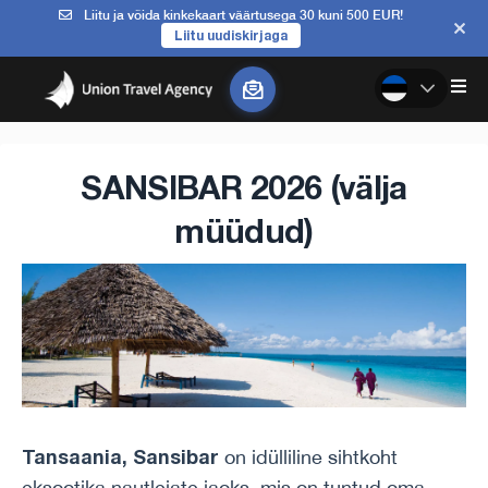
Liitu ja võida kinkekaart väärtusega 30 kuni 500 EUR!
Liitu uudiskirjaga
SANSIBAR 2026 (välja
müüdud)
Tansaania, Sansibar
on idülliline sihtkoht
eksootika nautlejate jaoks, mis on tuntud oma