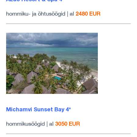
2480 EUR
hommiku- ja õhtusöögid | al
Michamvi Sunset Bay 4*
3050 EUR
hommikusöögid | al