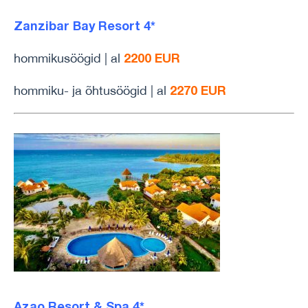
Zanzibar Bay Resort 4*
2200 EUR
hommikusöögid | al
2270 EUR
hommiku- ja õhtusöögid | al
Azao Resort & Spa 4*