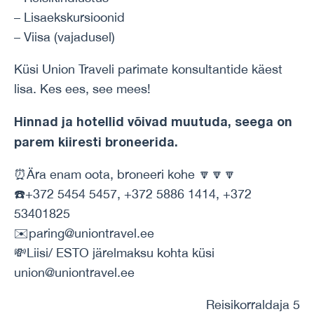
– Lisaekskursioonid
– Viisa (vajadusel)
Küsi Union Traveli parimate konsultantide käest
lisa. Kes ees, see mees!
Hinnad ja hotellid võivad muutuda, seega on
parem kiiresti broneerida.
⏰Ära enam oota, broneeri kohe 🔽🔽🔽
☎️+372 5454 5457, +372 5886 1414, +372
53401825
✉️paring@uniontravel.ee
💸Liisi/ ESTO järelmaksu kohta küsi
union@uniontravel.ee
Reisikorraldaja 5