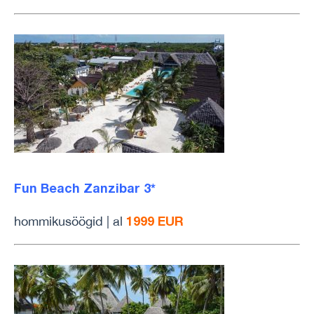
Fun Beach Zanzibar 3*
1999 EUR
hommikusöögid | al