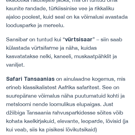
kaunite randade, türkiissinise vee ja rikkaliku
ajaloo poolest, kuid seal on ka võimalusi avastada
loodusparke ja mereelu.
vürtsisaar
Sansibar on tuntud kui “
” – siin saab
külastada vürtsifarme ja näha, kuidas
kasvatatakse nelki, kaneeli, muskaatpähklit ja
vaniljet.
Safari Tansaanias
on ainulaadne kogemus, mis
erineb klassikalistest Aafrika safaritest. See on
suurepärane võimalus näha puutumatuid kohti ja
metsloomi nende loomulikus elupaigas. Just
džiibiga Tansaania rahvusparkidesse sõites võib
kohata kaelkirjakuid, elevante, leoparde, lõvisid (ja
kui veab, siis ka pisikesi lõvikutsikaid)