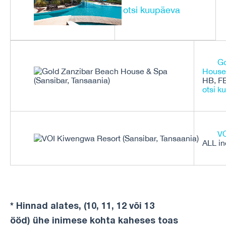
otsi kuupäeva
Go
House
HB, FB
otsi k
VO
ALL in
* Hinnad alates, (10, 11, 12 või 13
ööd) ühe inimese kohta kaheses toas