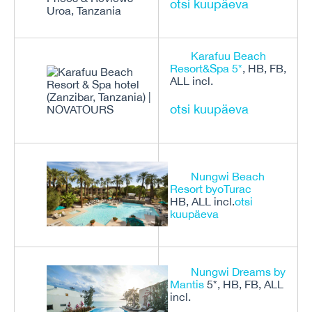
otsi kuupäeva
Karafuu Beach
Resort&Spa 5*
, HB, FB,
ALL incl.
otsi kuupäeva
Nungwi Beach
Resort by
o
Turac
HB, ALL incl.
otsi
kuupäeva
Nungwi Dreams by
Mantis
5*, HB, FB, ALL
incl.