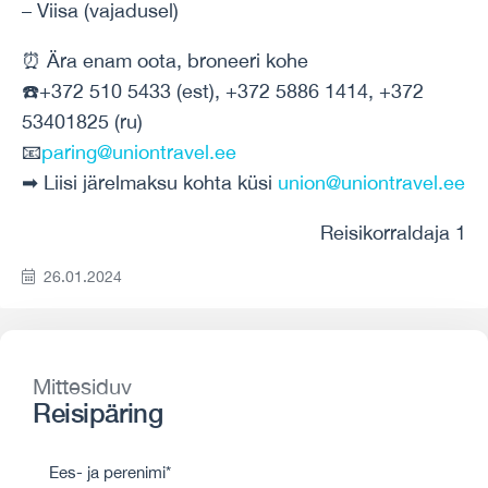
– Viisa (vajadusel)
⏰ Ära enam oota, broneeri kohe
☎️+372 510 5433 (est), +372 5886 1414, +372
53401825 (ru)
📧
paring@uniontravel.ee
➡ Liisi järelmaksu kohta küsi
union@uniontravel.ee
Reisikorraldaja 1
26.01.2024
Mittesiduv
Reisipäring
Ees- ja perenimi*