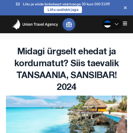
Liitu ja võida kinkekaart väärtusega 30 kuni 500 EUR!
Liitu uudiskirjaga
Midagi ürgselt ehedat ja
kordumatut? Siis taevalik
TANSAANIA, SANSIBAR!
2024