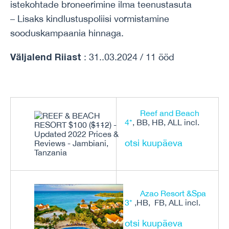
istekohtade broneerimine ilma teenustasuta
– Lisaks kindlustuspoliisi vormistamine
sooduskampaania hinnaga.
Väljalend Riiast
: 31..03.2024 / 11 ööd
Reef and Beach
4*
, BB, HB, ALL incl.
otsi kuupäeva
Azao Resort &Spa
3*
,HB, FB, ALL incl.
otsi kuupäeva