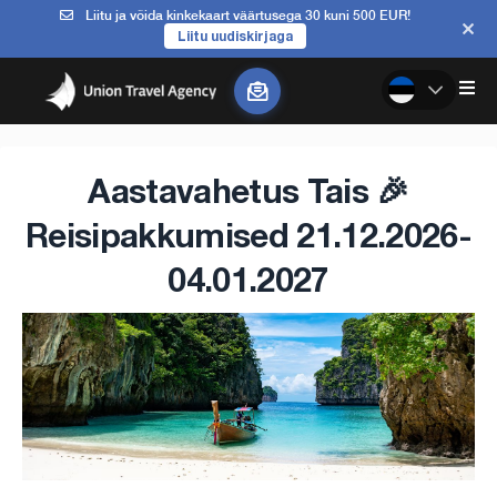
Liitu ja võida kinkekaart väärtusega 30 kuni 500 EUR!
Liitu uudiskirjaga
Aastavahetus Tais 🎉
Reisipakkumised 21.12.2026-
04.01.2027