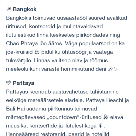
Bangkok
🎆
Bangkokis toimuvad uusaastaööl suured avalikud
üritused, kontserdid ja muljetavaldavad
ilutulestikud linna kesksetes piirkondades ning
Chao Phraya jõe ääres. Väga populaarsed on ka
jõe-kruiisid 🚢 piduliku õhtusöögi ja vaatega
tulevärgile. Linnas valitseb elav ja rõõmus
meeleolu kuni varaste hommikutundideni 🎶✨
Pattaya
🌴
Pattayas koondub aastavahetuse tähistamine
eelkõige mereäärsetele aladele. Pattaya Beachi ja
Bali Hai sadama piirkonnas toimuvad
mitmepäevased „countdown“-üritused 🎤 elava
muusika, kontsertide ja ilutulestikega 🎇.
Rannaäärsed restoranid, baarid ja hotellid