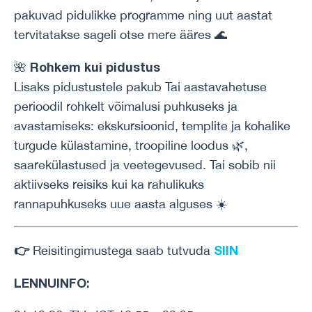
pakuvad pidulikke programme ning uut aastat
tervitatakse sageli otse mere ääres 🌊
Rohkem kui pidustus
🌺
Lisaks pidustustele pakub Tai aastavahetuse
perioodil rohkelt võimalusi puhkuseks ja
avastamiseks: ekskursioonid, templite ja kohalike
turgude külastamine, troopiline loodus 🌿,
saarekülastused ja veetegevused. Tai sobib nii
aktiivseks reisiks kui ka rahulikuks
rannapuhkuseks uue aasta alguses ☀️
👉
SIIN
Reisitingimustega saab tutvuda
LENNUINFO: