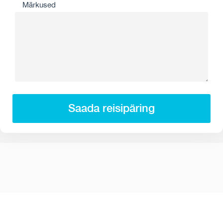
Märkused
Saada reisipäring