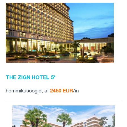
THE ZIGN HOTEL 5*
2450 EUR
hommikusöögid, al
/in