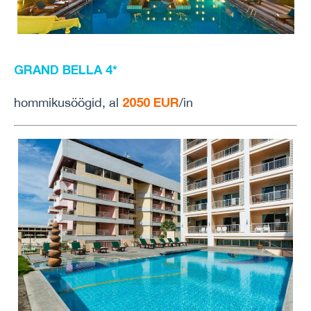
GRAND BELLA 4*
2050 EUR
hommikusöögid, al
/in