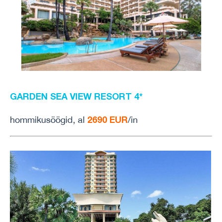
GARDEN SEA VIEW RESORT 4*
2690 EUR
hommikusöögid, al
/in