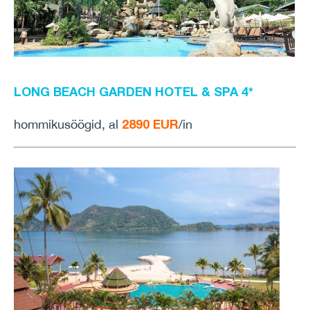
LONG BEACH GARDEN HOTEL & SPA 4*
2890 EUR
hommikusöögid, al
/in