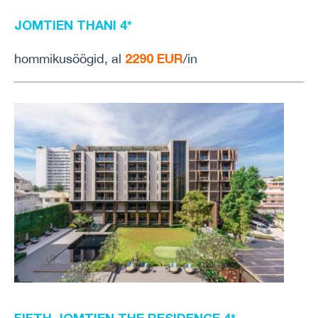
JOMTIEN THANI 4*
2290 EUR
hommikusöögid, al
/in