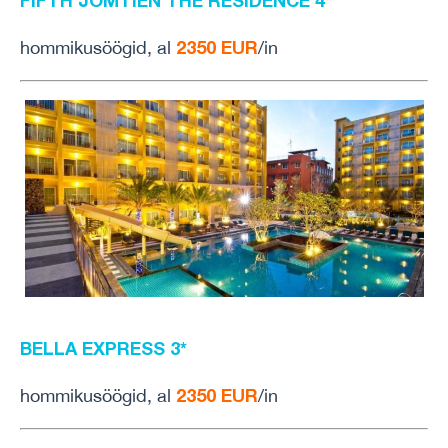
FIFTH JOMTIEN THE RESIDENCE 4*
2350 EUR
hommikusöögid, al
/in
BELLA EXPRESS 3*
2350 EUR
hommikusöögid, al
/in