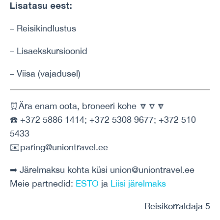
Lisatasu eest:
– Reisikindlustus
– Lisaekskursioonid
– Viisa (vajadusel)
⏰Ära enam oota, broneeri kohe 🔽🔽🔽
☎️ +372 5886 1414; +372 5308 9677; +372 510
5433
✉️paring@uniontravel.ee
➡ Järelmaksu kohta küsi union@uniontravel.ee
Meie partnedid:
ESTO
ja
Liisi järelmaks
Reisikorraldaja 5