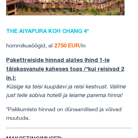
THE AIYAPURA KOH CHANG 4*
2750 EUR
hommikusöögid, al
/in
Pakettreiside hinnad alates (hind 1-le
täiskasvanule kaheses toas /*kui reisivad 2
in.):
Küsige ka teisi kuupäevi ja reisi kestvust.
Valime
just teile sobiva hotelli ja leiame parema hinna!
*Pakkumiste hinnad on dünaamilised ja võivad
muutuda.