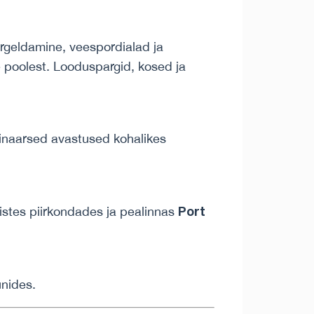
orgeldamine, veespordialad ja
e poolest. Looduspargid, kosed ja
inaarsed avastused kohalikes
Port
listes piirkondades ja pealinnas
unides.