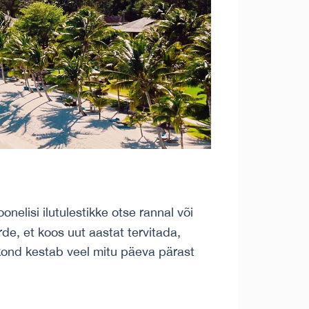
elisi ilutulestikke otse rannal või
e, et koos uut aastat tervitada,
kkond kestab veel mitu päeva pärast