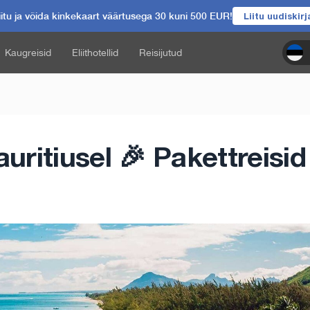
itu ja võida kinkekaart väärtusega 30 kuni 500 EUR!
Liitu uudiskir
Kaugreisid
Eliithotellid
Reisijutud
ritiusel 🎉 Pakettreisid