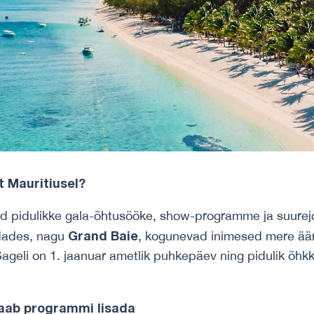
 Mauritiusel?
ad pidulikke gala-õhtusööke, show-programme ja suurejoon
Grand Baie
ndades, nagu
, kogunevad inimesed mere äärd
Sageli on 1. jaanuar ametlik puhkepäev ning pidulik õh
aab programmi lisada