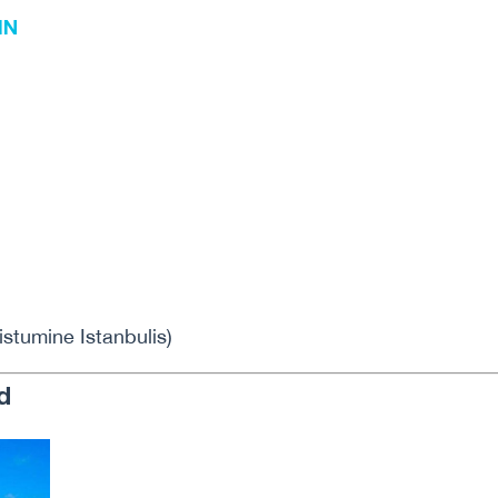
IN
istumine Istanbulis)
d