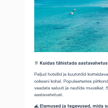
Kuidas tähistada aastavahetust
🥂
Paljud hotellid ja kuurordid korraldav
ookeani kohal. Populaarsetes piirko
vaadata saluuti ja nautida muusikat. 
aastavahetust.
Elamused ja tegevused, mida s
🌊