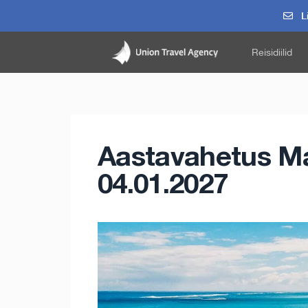
Li
Reisidiilid
Aastavahetus Mau
04.01.2027