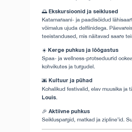
Ekskursioonid ja seiklused
🌅
Katamaraani- ja paadisõidud lähisaart
võimalus ujuda delfiinidega. Päevareis
teeistandused, mis näitavad saare tei
Kerge puhkus ja lõõgastus
☀️
Spaa- ja wellness-protseduurid ooke
kohvikutes ja turgudel.
Kultuur ja pühad
🌆
Kohalikud festivalid, elav muusika ja 
Louis
.
Aktiivne puhkus
🎉
Seikluspargid, matkad ja zipline’id. S