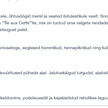
ele, õhtusöögid merel ja vaated ilutulestikule veelt. Sn
 **
Île aux Cerfs
**ile, mis on tuntud oma valgete randad
stsugust palet.
anivaatega, aeglased hommikud, rannapiknikud ning kul
tänuüritused pühade ajal. Jalutuskäigud turgudel, ajaloo
ukeldumine, purjelauasõit ja kajakisõidud rahulikes lagu