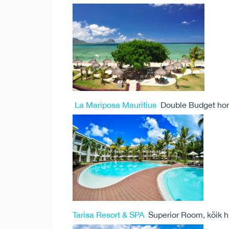
La Mariposa Mauritius
Double Budget hom
Tarisa Resort & SPA
Superior Room, kõik h