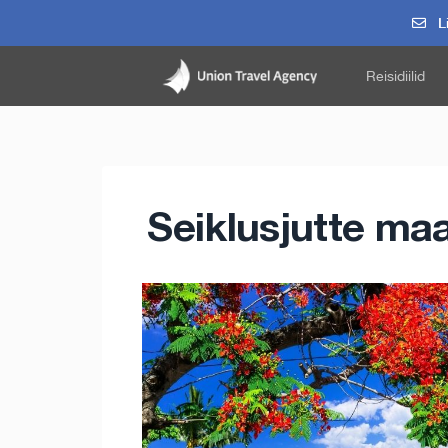
Li
Reisidiilid
Seiklusjutte maa