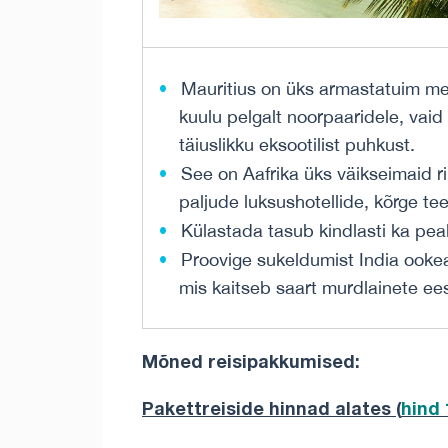
Mauritius on üks armastatuim mes
kuulu pelgalt noorpaaridele, vaid 
täiuslikku eksootilist puhkust.
See on Aafrika üks väikseimaid ri
paljude luksushotellide, kõrge t
Külastada tasub kindlasti ka pea
Proovige sukeldumist India ookea
mis kaitseb saart murdlainete ee
Mõned reisipakkumised:
Pakettreiside hinnad alates (
hind 