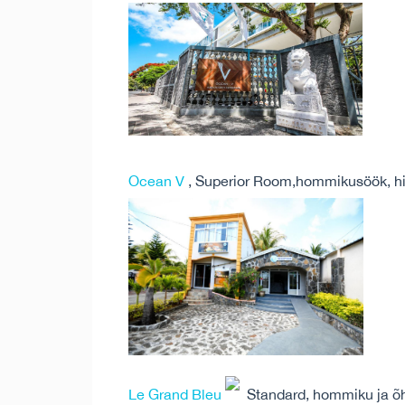
Ocean V
, Superior Room,hommikusöök, hi
Le Grand Bleu
Standard, hommiku ja õh