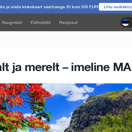
itu ja võida kinkekaart väärtusega 30 kuni 500 EUR!
Liitu uudiskir
Kaugreisid
Eliithotellid
Reisijutud
lt ja merelt – imeline 