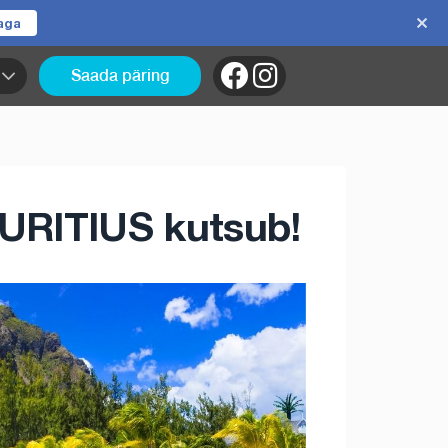
jaga
Saada päring
MAURITIUS kutsub!