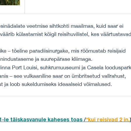
inädalate veetmise sihtkohti maailmas, kuid saar ei
väärib külastamist kõigil reisihuvilistel, kes väärtustava
ike – tõeline paradiisinurgake, mis rõõmustab reisijaid
eenindustaseme ja suurepärase kliimaga.
linna Port Louisi, suhkrumuuseumi ja Casela looduspark
nis – see vulkaaniline saar on ümbritsetud vallrahust,
st ja loob sukeldumiseks ideaalseid võimalused.
1-le täiskasvanule kaheses toas
/
*kui reisivad 2 in.