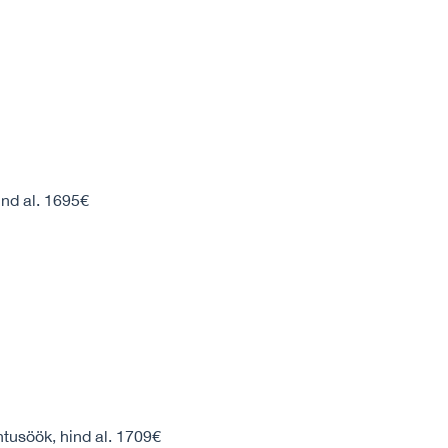
nd al. 1695€
tusöök, hind al. 1709€