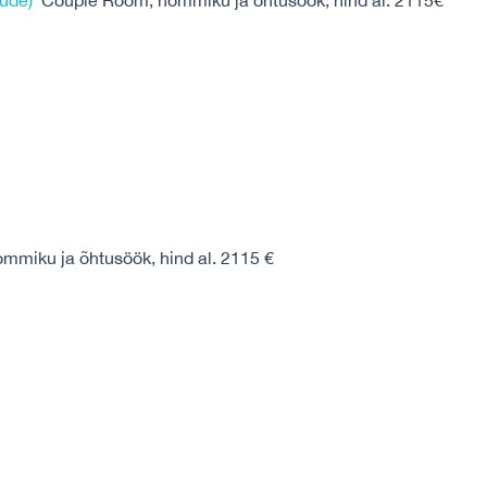
tude)
Couple Room, hommiku ja õhtusöök, hind al. 2115€
mmiku ja õhtusöök, hind al. 2115 €