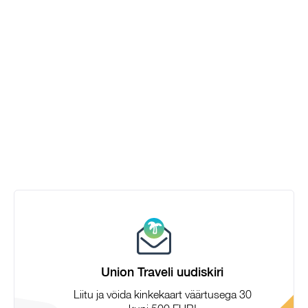
Union Traveli uudiskiri
Liitu ja võida kinkekaart väärtusega 30