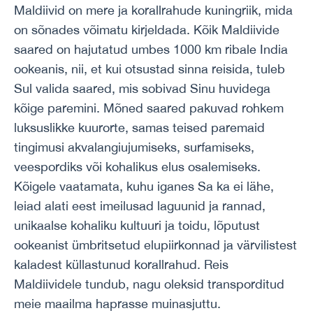
Maldiivid on mere ja korallrahude kuningriik, mida
on sõnades võimatu kirjeldada. Kõik Maldiivide
saared on hajutatud umbes 1000 km ribale India
ookeanis, nii, et kui otsustad sinna reisida, tuleb
Sul valida saared, mis sobivad Sinu huvidega
kõige paremini. Mõned saared pakuvad rohkem
luksuslikke kuurorte, samas teised paremaid
tingimusi akvalangiujumiseks, surfamiseks,
veespordiks või kohalikus elus osalemiseks.
Kõigele vaatamata, kuhu iganes Sa ka ei lähe,
leiad alati eest imeilusad laguunid ja rannad,
unikaalse kohaliku kultuuri ja toidu, lõputust
ookeanist ümbritsetud elupiirkonnad ja värvilistest
kaladest küllastunud korallrahud. Reis
Maldiividele tundub, nagu oleksid transporditud
meie maailma haprasse muinasjuttu.