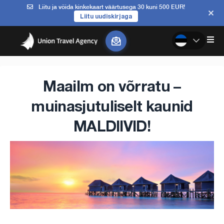
Liitu ja võida kinkekaart väärtusega 30 kuni 500 EUR!
Liitu uudiskirjaga
Maailm on võrratu –
muinasjutuliselt kaunid
MALDIIVID!