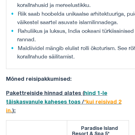
korallrahusid ja mereelustikku.
Riik saab hoobelda unikaalse arhitektuuriga, pui
väikestel saartel asuvate islamilinnadega.
Rahuliikus ja luksus, India ookeani türkiissinise
rannad.
Maldiividel mängib elulist rolli ökoturism. See 
korallrahude säilitamist.
Mõned reisipakkumised:
Pakettreiside hinnad alates (
hind 1-le
täiskasvanule kaheses toas
/
*kui reisivad 2
in.
):
Paradise Island
Resort & Spa 5*