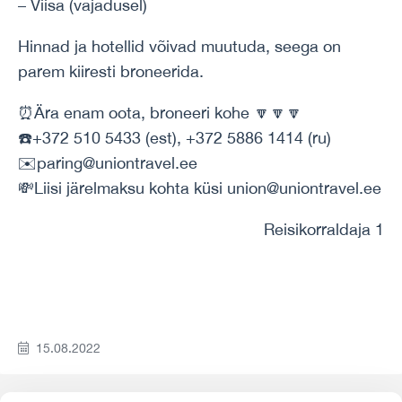
– Viisa (vajadusel)
Hinnad ja hotellid võivad muutuda, seega on
parem kiiresti broneerida.
⏰Ära enam oota, broneeri kohe 🔽🔽🔽
☎️+372 510 5433 (est), +372 5886 1414 (ru)
✉️paring@uniontravel.ee
💸Liisi järelmaksu kohta küsi union@uniontravel.ee
Reisikorraldaja 1
15.08.2022