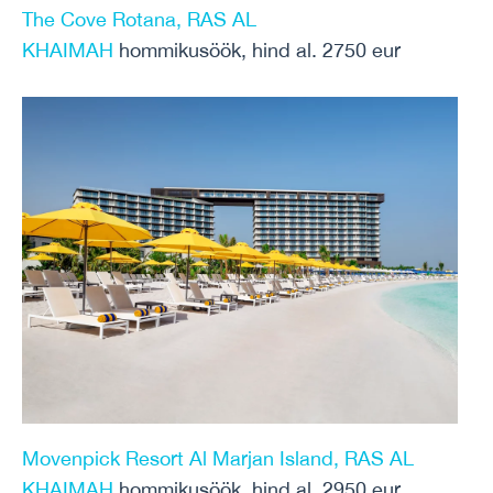
The Cove Rotana, RAS AL
KHAIMAH
hommikusöök, hind al. 2750 eur
Movenpick Resort Al Marjan Island, RAS AL
KHAIMAH
hommikusöök, hind al. 2950 eur