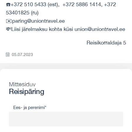
☎️+372 510 5433 (est), +372 5886 1414, +372
53401825 (ru)
✉️paring@uniontravel.ee
💸Liisi järelmaksu kohta küsi union@uniontravel.ee
Reisikorraldaja 5
05.07.2023
Mittesiduv
Reisipäring
Ees- ja perenimi*