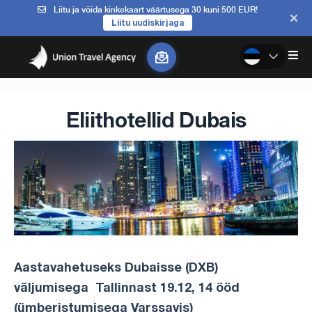
Liitu ja võida kinkekaart väärtusega 30 kuni 500 EUR!
Liitu uudiskirjaga
Eliithotellid Dubais
Aastavahetuseks Dubaisse (DXB)
väljumisega Tallinnast 19.12, 14 ööd
(ümberistumisega Varssavis)