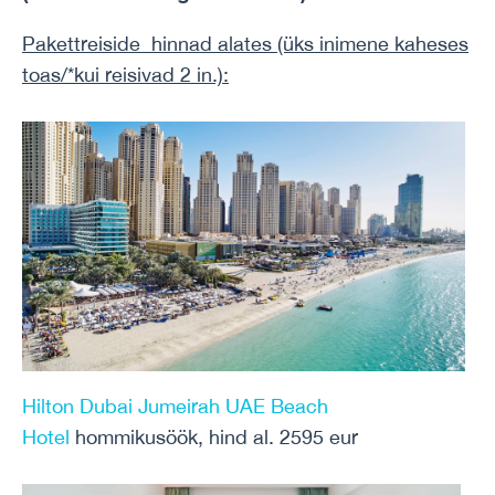
Pakettreiside hinnad alates (üks inimene
kaheses
toas/*kui reisivad 2 in.)
:
Hilton Dubai Jumeirah UAE Beach
Hotel
hommikusöök, hind al. 2595 eur