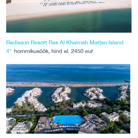
Radisson Resort Ras Al Khaimah Marjan Island
4*
hommikusöök, hind al. 2450 eur