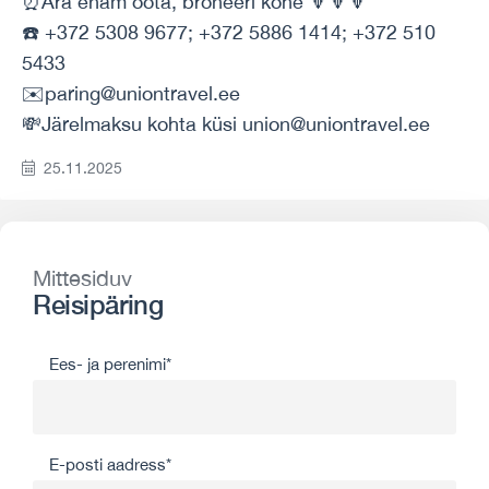
⏰Ära enam oota, broneeri kohe 🔽🔽🔽
☎️ +372 5308 9677; +372 5886 1414; +372 510
5433
✉️paring@uniontravel.ee
💸Järelmaksu kohta küsi union@uniontravel.ee
25.11.2025
Mittesiduv
Reisipäring
Ees- ja perenimi*
E-posti aadress*