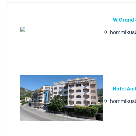
W Grand 
✈
hommiku
Hotel Ani
✈
hommiku