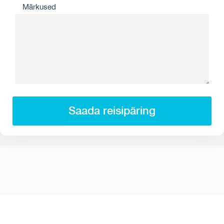
Märkused
Saada reisipäring