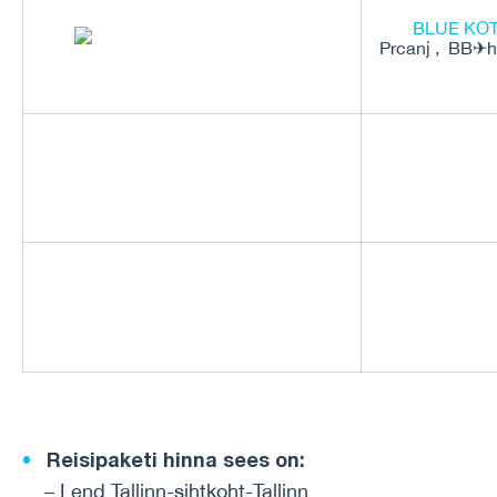
BLUE KOT
Prcanj , BB
✈
Reisipaketi hinna sees on:
– Lend Tallinn-sihtkoht-Tallinn