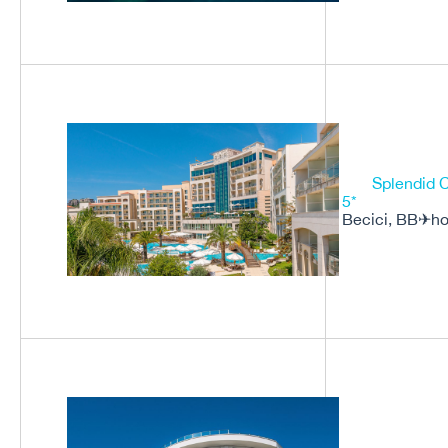
Splendid 
5*
Becici, BB✈
h