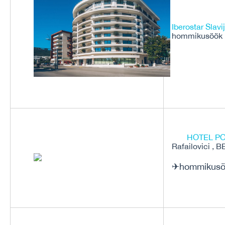
Iberostar Slavi
hommikusöök 
HOTEL PO
Rafailovici , B
✈hommikusö