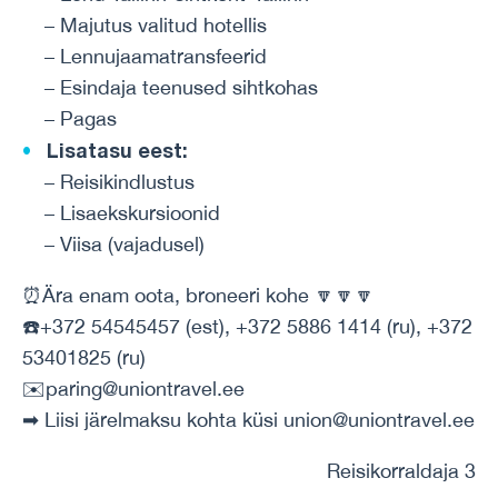
– Majutus valitud hotellis
– Lennujaamatransfeerid
– Esindaja teenused sihtkohas
– Pagas
Lisatasu eest:
– Reisikindlustus
– Lisaekskursioonid
– Viisa (vajadusel)
⏰Ära enam oota, broneeri kohe 🔽🔽🔽
☎️+372 54545457 (est), +372 5886 1414 (ru), +372
53401825 (ru)
✉️paring@uniontravel.ee
➡ Liisi järelmaksu kohta küsi union@uniontravel.ee
Reisikorraldaja 3