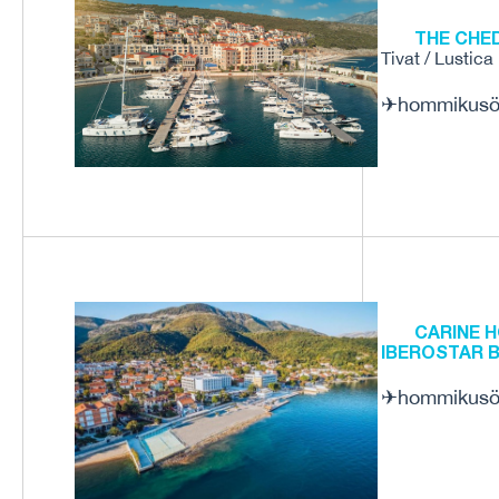
THE CHED
Tivat / Lustica
✈
hommikus
CARINE H
IBEROSTAR 
✈
hommikus