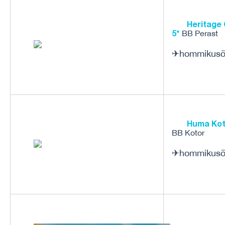
Heritage 
5*
BB Perast
✈
hommikus
Huma Koto
BB Kotor
✈
hommikus