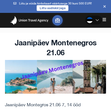
Liitu ja võida kinkekaart väärtusega 30 kuni 500 EUR!
Liitu uudiskirjaga
Jaanipäev Montenegros
21.06
Jaanipäev Montegros 21.06 7, 14 ööd