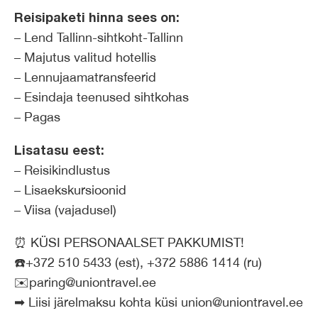
Reisipaketi hinna sees on:
– Lend Tallinn-sihtkoht-Tallinn
– Majutus valitud hotellis
– Lennujaamatransfeerid
– Esindaja teenused sihtkohas
– Pagas
Lisatasu eest:
– Reisikindlustus
– Lisaekskursioonid
– Viisa (vajadusel)
⏰ KÜSI PERSONAALSET PAKKUMIST!
☎️+372 510 5433 (est), +372 5886 1414 (ru)
✉️paring@uniontravel.ee
➡ Liisi järelmaksu kohta küsi union@uniontravel.ee