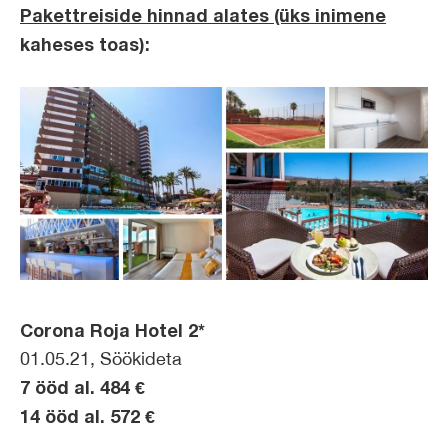
Pakettreiside hinnad alates (üks inimene
kaheses toas):
Corona Roja Hotel 2*
01.05.21, Söökideta
7 ööd al. 484 €
14 ööd al. 572 €