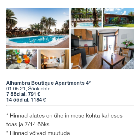
Alhambra Boutique Apartments
4
*
01.05.21, Söökideta
7 ööd al. 791 €
14 ööd al. 1184 €
* Hinnad alates on ühe inimese kohta kaheses
toas ja 7/14 ööks
* Hinnad võivad muutuda