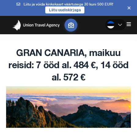
Liitu ja võida kinkekaart väärtusega 30 kuni 500 EUR!
Liitu uudiskirjaga
GRAN CANARIA, maikuu
reisid: 7 ööd al. 484 €, 14 ööd
al. 572 €