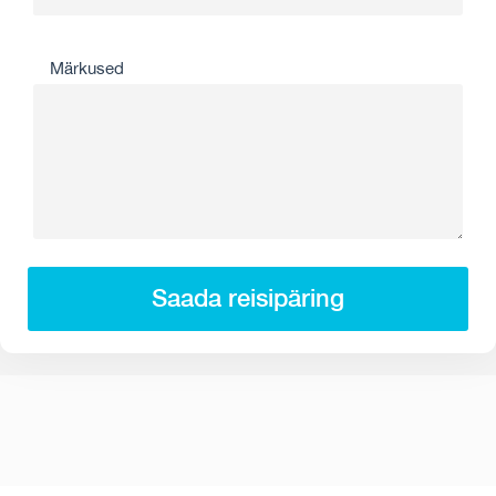
Märkused
Saada reisipäring