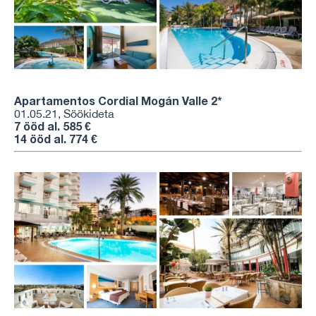
Apartamentos Cordial Mogán Valle
2*
01.05.21, Söökideta
7 ööd al. 585 €
14 ööd al. 774 €