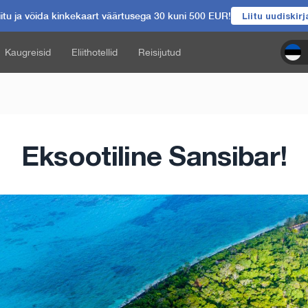
itu ja võida kinkekaart väärtusega 30 kuni 500 EUR!
Liitu uudiskir
Kaugreisid
Eliithotellid
Reisijutud
Eksootiline Sansibar!