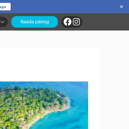
jaga
Saada päring