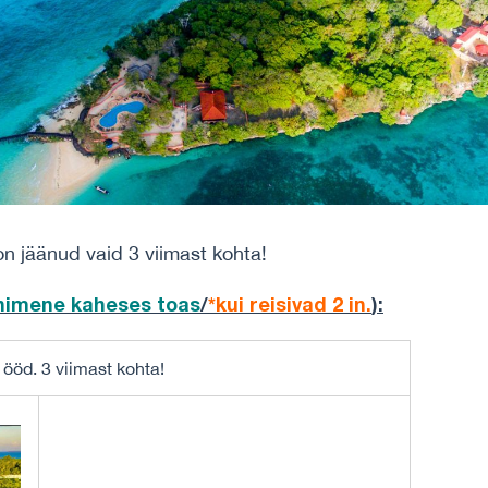
on jäänud vaid 3 viimast kohta!
inimene
kaheses toas
/
*kui reisivad 2 in.
):
ööd. 3 viimast kohta!