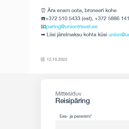
⏰ Ära enam oota, broneeri kohe
☎️+372 510 5433 (est), +372 5886 141
📧
paring@uniontravel.ee
➡ Liisi järelmaksu kohta küsi
union@un
12.10.2022
Mittesiduv
Reisipäring
Ees- ja perenimi*