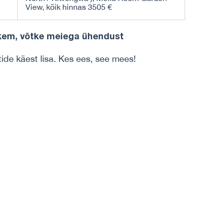
View, kõik hinnas 3505 €
ohkem, võtke meiega ühendust
tide käest lisa. Kes ees, see mees!