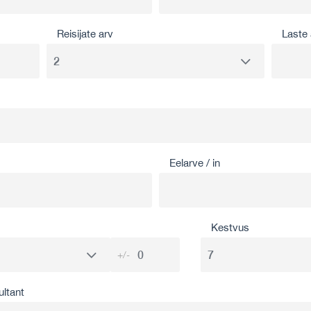
Reisijate arv
Laste 
Eelarve / in
Kestvus
+/-
ultant