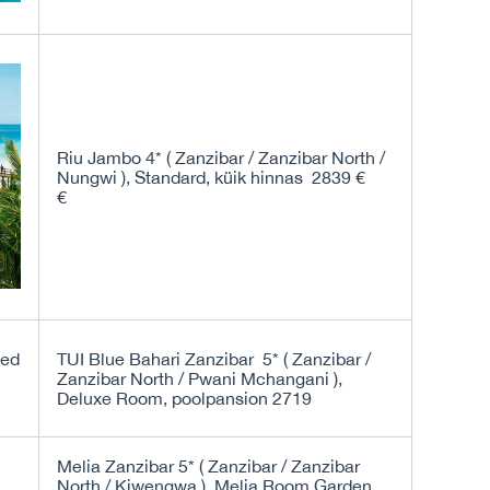
Riu Jambo 4* ( Zanzibar / Zanzibar North /
Nungwi ), Standard, küik hinnas 2839 €
€
TUI Blue Bahari Zanzibar 5* ( Zanzibar /
Zanzibar North / Pwani Mchangani ),
Deluxe Room, poolpansion 2719
Melia Zanzibar 5* ( Zanzibar / Zanzibar
North / Kiwengwa ), Melia Room Garden