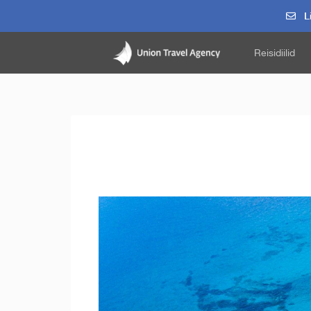
Li
Reisidiilid