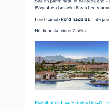
See on parim hetk, et hellitada end –
lõõgastuda basseini ääres hea raamatu
kord nädalas
Lend toimub
– ära jäta
Näidispakkumised 7 ööks:
Pickalbatros Luxury Suites Resort (Ex.