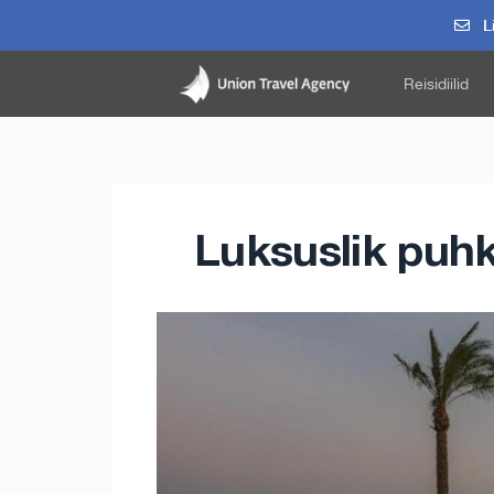
Li
Reisidiilid
Luksuslik puh