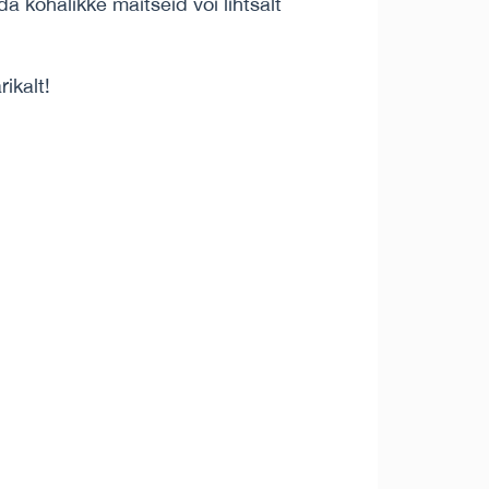
 kohalikke maitseid või lihtsalt
ikalt!