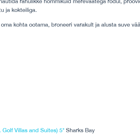
 nautida rahulikke hommikuid merevaatega rõdul, proovida
 ja kokteiliga.
 oma kohta ootama, broneeri varakult ja alusta suve väär
 Golf Villas and Suites) 5*
Sharks Bay