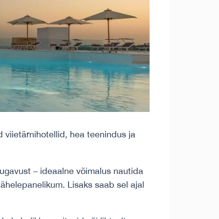
 viietärnihotellid, hea teenindus ja
mugavust – ideaalne võimalus nautida
ähelepanelikum. Lisaks saab sel ajal