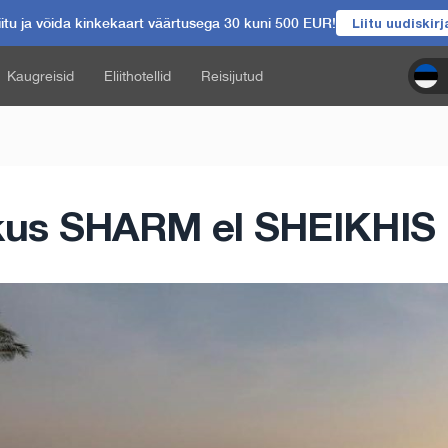
itu ja võida kinkekaart väärtusega 30 kuni 500 EUR!
Liitu uudiskir
Kaugreisid
Eliithotellid
Reisijutud
kus SHARM el SHEIKHIS 