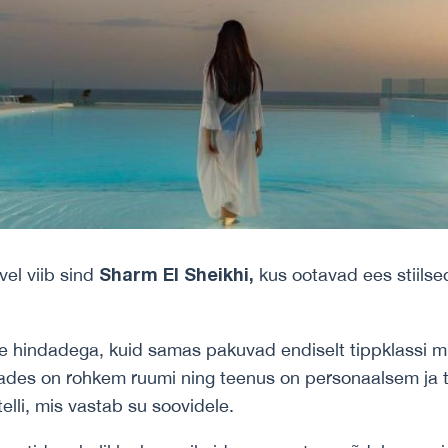
Sharm El Sheikhi,
l viib sind
kus ootavad ees stiilsed
ade hindadega, kuid samas pakuvad endiselt tippklassi 
aades on rohkem ruumi ning teenus on personaalsem ja t
telli, mis vastab su soovidele.