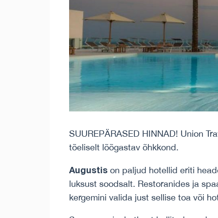
SUUREPÄRASED HINNAD! Union Trave
tõeliselt lõõgastav õhkkond.
Augustis
on paljud hotellid eriti he
luksust soodsalt. Restoranides ja sp
kergemini valida just sellise toa või ho