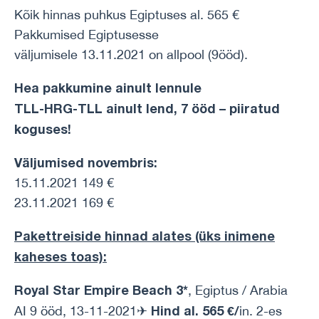
Kõik hinnas puhkus Egiptuses al. 565 €
Pakkumised Egiptusesse
väljumisele 13.11.2021 on allpool (9ööd).
Hea pakkumine ainult lennule
TLL-HRG-TLL ainult lend, 7 ööd – piiratud
koguses!
Väljumised novembris:
15.11.2021 149 €
23.11.2021 169 €
Pakettreiside hinnad alates (üks inimene
kaheses toas):
Royal Star Empire Beach 3*
, Egiptus / Arabia
Hind al. 565 €/
AI 9 ööd, 13-11-2021✈
in. 2-es