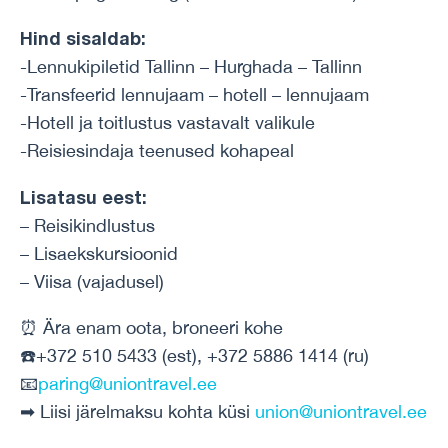
Hind sisaldab:
-Lennukipiletid Tallinn – Hurghada – Tallinn
-Transfeerid lennujaam – hotell – lennujaam
-Hotell ja toitlustus vastavalt valikule
-Reisiesindaja teenused kohapeal
Lisatasu eest:
– Reisikindlustus
– Lisaekskursioonid
– Viisa (vajadusel)
⏰ Ära enam oota, broneeri kohe
☎️+372 510 5433 (est), +372 5886 1414 (ru)
📧
paring@uniontravel.ee
➡ Liisi järelmaksu kohta küsi
union@uniontravel.ee