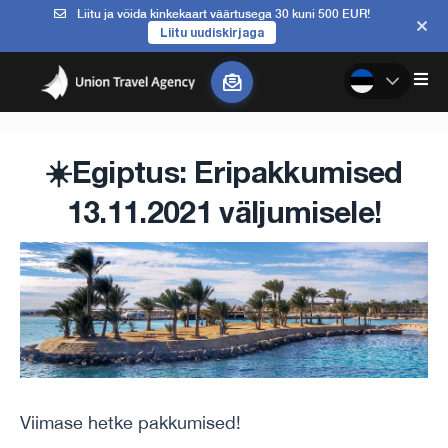
Liitu ja võida kinkekaart väärtusega 30 kuni 500 EUR!
Liitu uudiskirjaga
☀️Egiptus: Eripakkumised
13.11.2021 väljumisele!
Viimase hetke pakkumised!