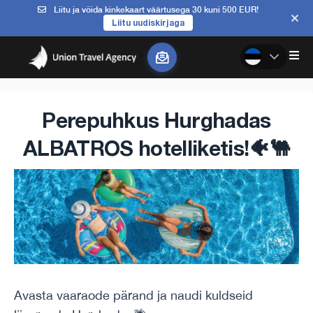
Liitu ja võida kinkekaart väärtusega 30 kuni 500 EUR!
Liitu uudiskirjaga
Perepuhkus Hurghadas
ALBATROS hotelliketis!🐠🐫
Avasta vaaraode pärand ja naudi kuldseid