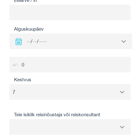
Eelarve / in
Alguskuupäev
+/-
Kestvus
Teie isiklik reisinõustaja või reiskonsultant