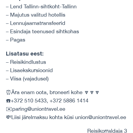
– Lend Tallinn-sihtkoht-Tallinn
– Majutus valitud hotellis
– Lennujaamatransfeerid
– Esindaja teenused sihtkohas
– Pagas
Lisatasu eest:
– Reisikindlustus
– Lisaekskursioonid
– Viisa (vajadusel)
⏰Ära enam oota, broneeri kohe 🔽🔽🔽
☎️+372 510 5433, +372 5886 1414
✉️paring@uniontravel.ee
💸Liisi järelmaksu kohta küsi union@uniontravel.ee
Reisikorraldaja 3