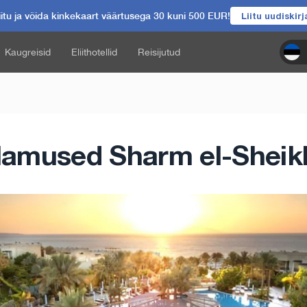
itu ja võida kinkekaart väärtusega 30 kuni 500 EUR!
Liitu uudiskir
Kaugreisid
Eliithotellid
Reisijutud
lamused Sharm el-Sheikh