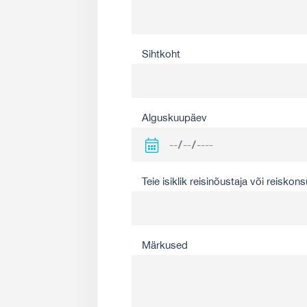
Sihtkoht
Alguskuupäev
Teie isiklik reisinõustaja või reiskons
Märkused