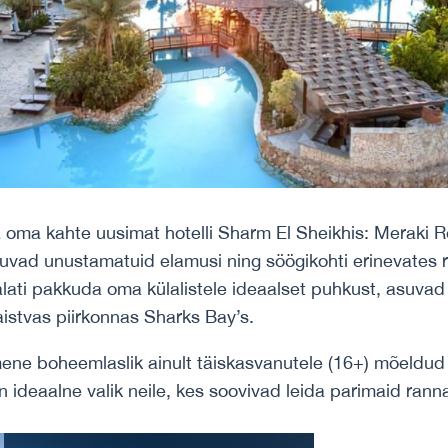
 oma kahte uusimat hotelli Sharm El Sheikhis: Meraki R
kuvad unustamatuid elamusi ning söögikohti erinevates r
lati pakkuda oma külalistele ideaalset puhkust, asuv
stvas piirkonnas Sharks Bay’s.
ene boheemlaslik ainult täiskasvanutele (16+) mõeldud k
on ideaalne valik neile, kes soovivad leida parimaid rann