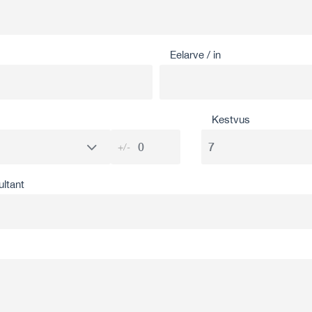
Eelarve / in
Kestvus
+/-
ultant