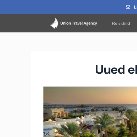
Li
Reisidiilid
Uued e