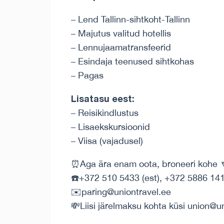
– Lend Tallinn-sihtkoht-Tallinn
– Majutus valitud hotellis
– Lennujaamatransfeerid
– Esindaja teenused sihtkohas
– Pagas
Lisatasu eest:
– Reisikindlustus
– Lisaekskursioonid
– Viisa (vajadusel)
⏰Aga ära enam oota, broneeri kohe 
☎️+372 510 5433 (est), +372 5886 141
✉️paring@uniontravel.ee
💸Liisi järelmaksu kohta küsi union@u