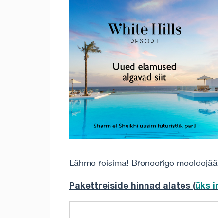
Lähme reisima! Broneerige meeldejä
Pakettreiside hinnad alates (
üks 