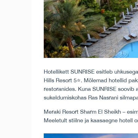
Hotellikett SUNRISE esitleb uhkusega
Hills Resort 5⭐️. Mõlemad hotellid pa
restoranides. Kuna SUNRISE soovib a
sukeldumiskohas Ras Nasrani silmapai
Meraki Resort Sharm El Sheikh – esim
Meeletult stiilne ja kaasaegne hotell 