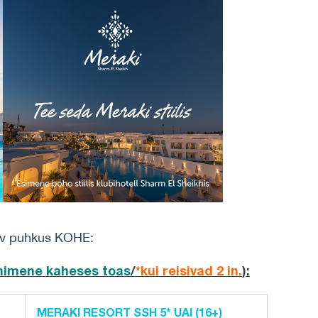
äv puhkus KOHE:
inimene
kaheses toas
/
*kui reisivad 2 in.
)
:
MERAKI RESORT SSH 5* UAI (16+)