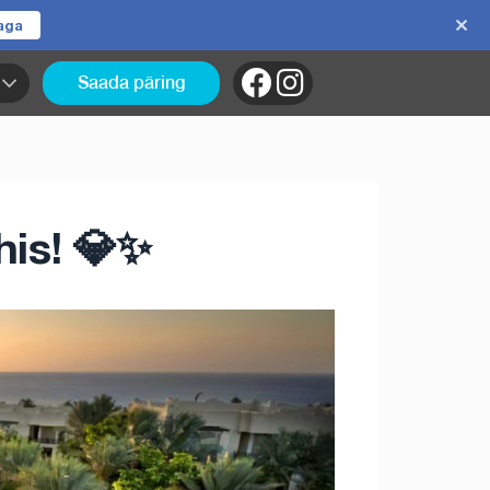
jaga
Saada päring
is! 💎✨