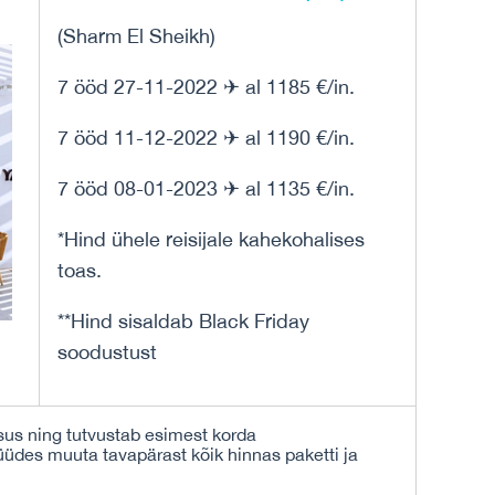
(Sharm El Sheikh)
7 ööd 27-11-2022 ✈ al 1185 €/in.
7 ööd 11-12-2022 ✈ al 1190 €/in.
7 ööd 08-01-2023 ✈ al 1135 €/in.
*Hind ühele reisijale kahekohalises
toas.
**Hind sisaldab Black Friday
soodustust
sus ning tutvustab esimest korda
püüdes muuta tavapärast kõik hinnas paketti ja