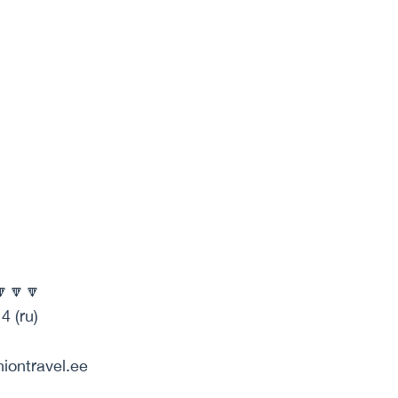
🔽🔽🔽
4 (ru)
niontravel.ee