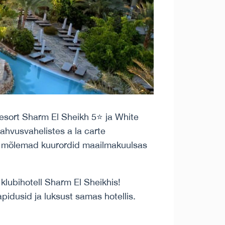
esort Sharm El Sheikh 5⭐️ ja White
ahvusvahelistes a la carte
ad mõlemad kuurordid maailmakuulsas
lubihotell Sharm El Sheikhis!
apidusid ja luksust samas hotellis.