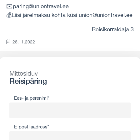
✉️paring@uniontravel.ee
💰Liisi järelmaksu kohta küsi union@uniontravel.ee
Reisikorraldaja 3
28.11.2022
Mittesiduv
Reisipäring
Ees- ja perenimi*
E-posti aadress*