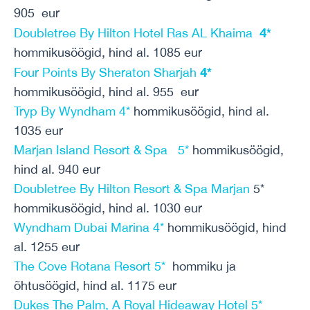
905 eur
4*
Doubletree By Hilton Hotel Ras AL Khaima
hommikusöögid, hind al. 1085 eur
4*
Four Points By Sheraton Sharjah
hommikusöögid, hind al. 955 eur
Tryp By Wyndham 4*
hommikusöögid, hind al.
1035 eur
Marjan Island Resort & Spa 5*
hommikusöögid,
hind al. 940 eur
Doubletree By Hilton Resort & Spa Marjan
5*
hommikusöögid, hind al. 1030 eur
Wyndham Dubai Marina 4*
hommikusöögid, hind
al. 1255 eur
The Cove Rotana Resort 5*
hommiku ja
õhtusöögid, hind al. 1175 eur
Dukes The Palm, A Royal Hideaway Hotel 5*