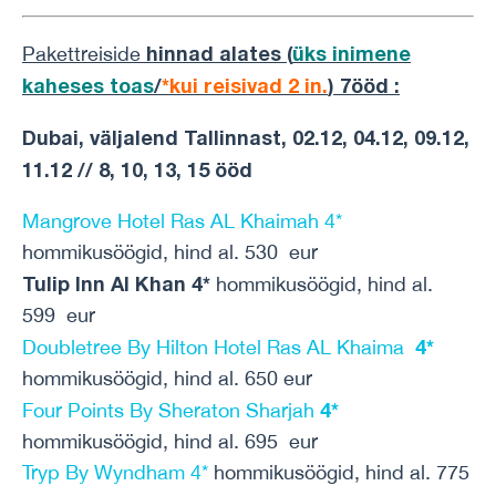
hinnad alates (
üks inimene
Pakettreiside
kaheses toas
/
*kui reisivad 2 in.
) 7ööd
:
Dubai, väljalend Tallinnast, 02.12, 04.12, 09.12,
11.12 // 8, 10, 13, 15 ööd
Mangrove Hotel Ras AL Khaimah 4*
hommikusöögid, hind al. 530 eur
Tulip Inn Al Khan 4*
hommikusöögid, hind al.
599 eur
4*
Doubletree By Hilton Hotel Ras AL Khaima
hommikusöögid, hind al. 650 eur
4*
Four Points By Sheraton Sharjah
hommikusöögid, hind al. 695 eur
Tryp By Wyndham 4*
hommikusöögid, hind al. 775