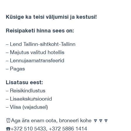
Küsige ka teisi väljumisi ja kestusi!
Reisipaketi hinna sees on:
– Lend Tallinn-sihtkoht-Tallinn
– Majutus valitud hotellis
– Lennujaamatransfeerid
– Pagas
Lisatasu eest:
– Reisikindlustus
– Lisaekskursioonid
– Viisa (vajadusel)
⏰Aga ära enam oota, broneeri kohe 🔽🔽🔽
☎️+372 510 5433, +372 5886 1414