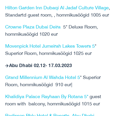
Hilton Garden Inn Dubaqi Al Jadaf Culture Village
,
Standartd guest room, , hommikusöögid 1005 eur
Crowne Plaza Dubai Deira
5* Deluxe Room,
hommikusöögid 1020 eur
Movenpick Hotel Jumeirah Lakes Towers 5
*
Superior Room, hommikusöögid 1025 eur
Abu Dhabi 02.12- 17.03.2023
✈️
Grand Millennium Al Wahda Hotel 5
* Superior
Room, hommikusöögid 910 eur|
Khalidiya Palace Rayhaan By Rotana 5*
guest
room with balcony, hommikusöögid 1015 eur
Radisson Bblu Hotel & Resorts Abu Dhabi