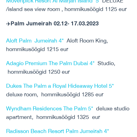
Movenpick Resort Al Marjan Island 5*
DELUXE
/island sea view room , hommikusöögid 1125 eur
Palm Jumeirah 02.12- 17.03.2023
✈️
Aloft Palm Jumeirah 4*
Aloft Room King,
hommikusöögid 1215 eur
Adagio Premium The Palm Dubai 4*
Studio,
hommikusöögid 1250 eur
Dukes The Palm a Royal Hideaway Hotel 5*
deluxe room, hommikusöögid 1285 eur
Wyndham Residences The Palm 5*
deluxe studio
apartment, hommikusöögid 1325 eur
Radisson Beach Resort Palm Jumeirah 4*