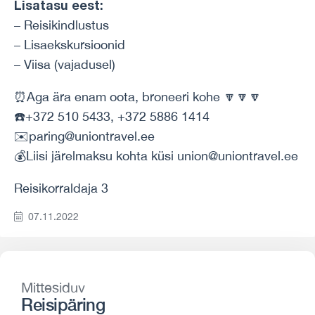
Lisatasu eest:
– Reisikindlustus
– Lisaekskursioonid
– Viisa (vajadusel)
⏰Aga ära enam oota, broneeri kohe 🔽🔽🔽
☎️+372 510 5433, +372 5886 1414
✉️paring@uniontravel.ee
💰Liisi järelmaksu kohta küsi union@uniontravel.ee
Reisikorraldaja 3
07.11.2022
Mittesiduv
Reisipäring