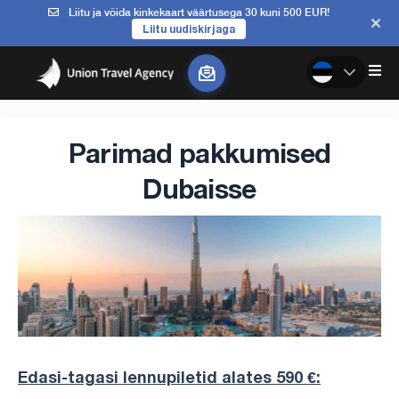
Liitu ja võida kinkekaart väärtusega 30 kuni 500 EUR!
Liitu uudiskirjaga
Parimad pakkumised
Dubaisse
Edasi-tagasi lennupiletid alates 590 €: