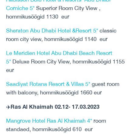
Corniche 5*
Superior Room City View ,
hommikusöögid 1130 eur
Sheraton Abu Dhabi Hotel &Resort 5*
classic
room city view, hommikusöögid 1140 eur
Le Meridien Hotel Abu Dhabi Beach Resort
5*
Deluxe Room City View, hommikusöögid 1155
eur
Saadiyat Rotana Resort & Villas 5*
guest room
with balcony, hommikusöögid 1660 eur
Ras Al Khaimah 02.12- 17.03.2023
✈️
Mangrove Hotel Ras Al Khaimah 4*
room
standaed, hommikusöögid 610 eur