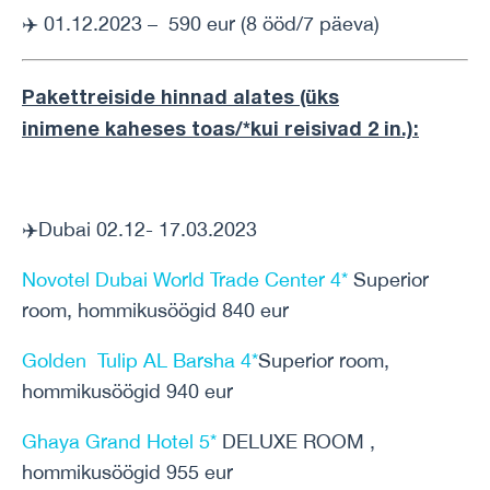
✈️ 01.12.2023 – 590 eur (8 ööd/7 päeva)
Pakettreiside hinnad alates (üks
inimene
kaheses toas/*kui reisivad 2 in.)
:
✈️Dubai 02.12- 17.03.2023
Novotel Dubai World Trade Center 4*
Superior
room, hommikusöögid 840 eur
Golden Tulip AL Barsha 4*
Superior room,
hommikusöögid 940 eur
Ghaya Grand Hotel 5*
DELUXE ROOM ,
hommikusöögid 955 eur