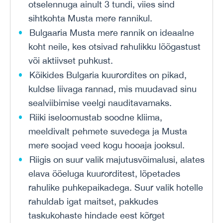
otselennuga ainult 3 tundi, viies sind
sihtkohta Musta mere rannikul.
Bulgaaria Musta mere rannik on ideaalne
koht neile, kes otsivad rahulikku lõõgastust
või aktiivset puhkust.
Kõikides Bulgaria kuurordites on pikad,
kuldse liivaga rannad, mis muudavad sinu
sealviibimise veelgi nauditavamaks.
Riiki iseloomustab soodne kliima,
meeldivalt pehmete suvedega ja Musta
mere soojad veed kogu hooaja jooksul.
Riigis on suur valik majutusvõimalusi, alates
elava ööeluga kuurorditest, lõpetades
rahulike puhkepaikadega. Suur valik hotelle
rahuldab igat maitset, pakkudes
taskukohaste hindade eest kõrget