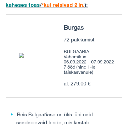
kaheses toas
/
*kui reisivad 2 in.
)
:
Burgas
72 pakkumist
BULGAARIA
Vahemikus
06.09.2022 – 07.09.2022
7 ööd (hind 1-le
täiskasvanule)
al. 279,00 €
Reis Bulgaariase on üks lühimaid
saadaolevaid lende, mis kestab