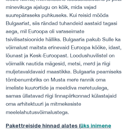
minevikuga ajalugu on kõik, mida vajad
suurepäraseks puhkuseks. Kui reisid mööda
Bulgaariat, siis rändad tuhandeid aastaid tagasi
aega, mil Euroopa oli varaseimate
tsivilisatsioonide hälliks. Bulgaaria pakub Sulle ka
võimalust maitsta erinevaid Euroopa kööke, idast,
lõunast ja Kesk-Euroopast. Loodushuvilistel on
võimalik nautida mägesid, metsi, merd ja riigi
muljetavaldavaid maastikke. Bulgaaria peamiseks
tõmbenumbriks on Musta mere rannik oma
imeliste kuurortide ja meeldiva meretuulega,
samas üllatavad riigi linnapiirkonnad külastajaid
oma arhitektuuri ja mitmekesiste
meelelahutusvõimalustega.
Pakettreiside hinnad alates (
üks inimene