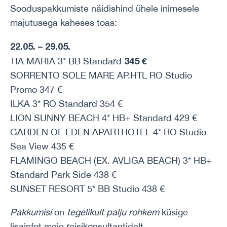
Sooduspakkumiste näidishind ühele inimesele
majutusega kaheses toas:
22.05. – 29.05.
345 €
TIA MARIA 3* BB Standard
SORRENTO SOLE MARE AP.HTL RO Studio
Promo 347 €
ILKA 3* RO Standard 354 €
LION SUNNY BEACH 4* HB+ Standard 429 €
GARDEN OF EDEN APARTHOTEL 4* RO Studio
Sea View 435 €
FLAMINGO BEACH (EX. AVLIGA BEACH) 3* HB+
Standard Park Side 438 €
SUNSET RESORT 5* BB Studio 438 €
Pakkumisi
on
tegelikult palju rohkem
küsige
lisainfot meie reisikonsultantidelt.