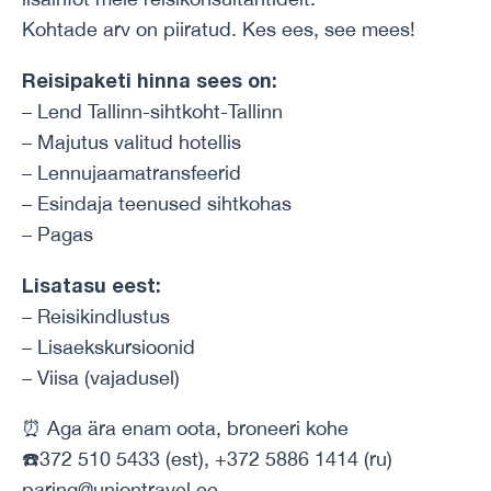
Kohtade arv on piiratud. Kes ees, see mees!
Reisipaketi hinna sees on:
– Lend Tallinn-sihtkoht-Tallinn
– Majutus valitud hotellis
– Lennujaamatransfeerid
– Esindaja teenused sihtkohas
– Pagas
Lisatasu eest:
– Reisikindlustus
– Lisaekskursioonid
– Viisa (vajadusel)
⏰ Aga ära enam oota, broneeri kohe
☎️372 510 5433 (est), +372 5886 1414 (ru)
paring@uniontravel.ee