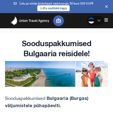
Liitu ja võida kinkekaart väärtusega 30 kuni 500 EUR!
Liitu uudiskirjaga
Sooduspakkumised
Bulgaaria reisidele!
Bulgaaria (Burgas)
Sooduspakkumised
väljumistele pühapäeviti.