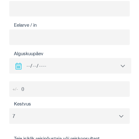
Eelarve / in
Alguskuupäev
+/-
Kestvus
Teie isiklik reisinõustaja või reiskonsultant