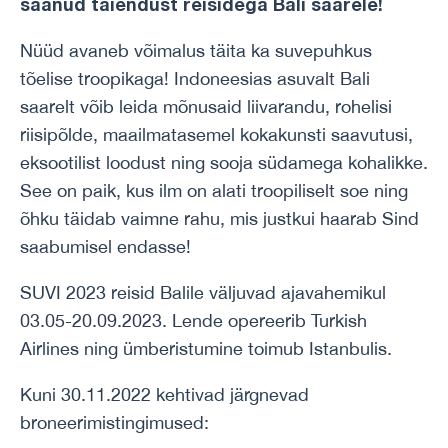
saanud täiendust reisidega Bali saarele!
Nüüd avaneb võimalus täita ka suvepuhkus
tõelise troopikaga! Indoneesias asuvalt Bali
saarelt võib leida mõnusaid liivarandu, rohelisi
riisipõlde, maailmatasemel kokakunsti saavutusi,
eksootilist loodust ning sooja südamega kohalikke.
See on paik, kus ilm on alati troopiliselt soe ning
õhku täidab vaimne rahu, mis justkui haarab Sind
saabumisel endasse!
SUVI 2023 reisid Balile väljuvad ajavahemikul
03.05-20.09.2023. Lende opereerib Turkish
Airlines ning ümberistumine toimub Istanbulis.
Kuni 30.11.2022 kehtivad järgnevad
broneerimistingimused: