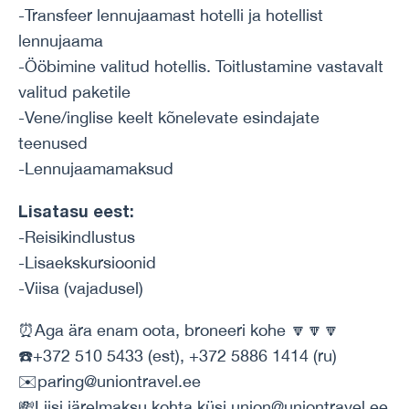
-Transfeer lennujaamast hotelli ja hotellist
lennujaama
-Ööbimine valitud hotellis. Toitlustamine vastavalt
valitud paketile
-Vene/inglise keelt kõnelevate esindajate
teenused
-Lennujaamamaksud
Lisatasu eest:
-Reisikindlustus
-Lisaekskursioonid
-Viisa (vajadusel)
⏰Aga ära enam oota, broneeri kohe 🔽🔽🔽
☎️+372 510 5433 (est), +372 5886 1414 (ru)
✉️paring@uniontravel.ee
💸Liisi järelmaksu kohta küsi union@uniontravel.ee