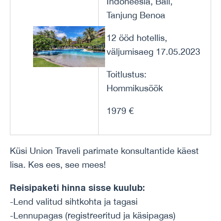
Indoneesia, Bali,
Tanjung Benoa
12 ööd hotellis,
väljumisaeg 17.05.2023
Toitlustus:
Hommikusöök
1979 €
Küsi Union Traveli parimate konsultantide käest
lisa. Kes ees, see mees!
Reisipaketi hinna sisse kuulub:
-Lend valitud sihtkohta ja tagasi
-Lennupagas (registreeritud ja käsipagas)