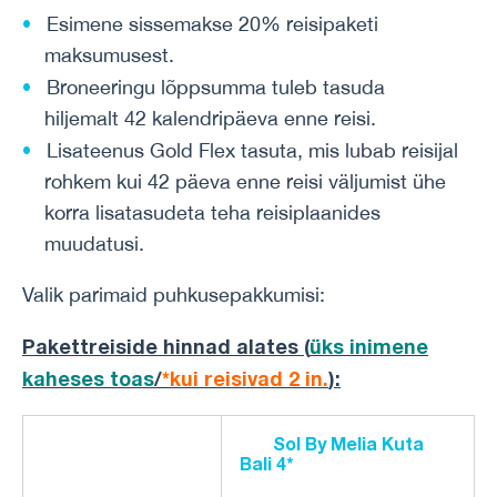
Esimene sissemakse 20% reisipaketi
maksumusest.
Broneeringu lõppsumma tuleb tasuda
hiljemalt 42 kalendripäeva enne reisi.
Lisateenus Gold Flex tasuta, mis lubab reisijal
rohkem kui 42 päeva enne reisi väljumist ühe
korra lisatasudeta teha reisiplaanides
muudatusi.
Valik parimaid puhkusepakkumisi:
Pakettreiside hinnad alates (
üks inimene
kaheses toas
/
*kui reisivad 2 in.
)
:
Sol By Melia Kuta
Bali 4*