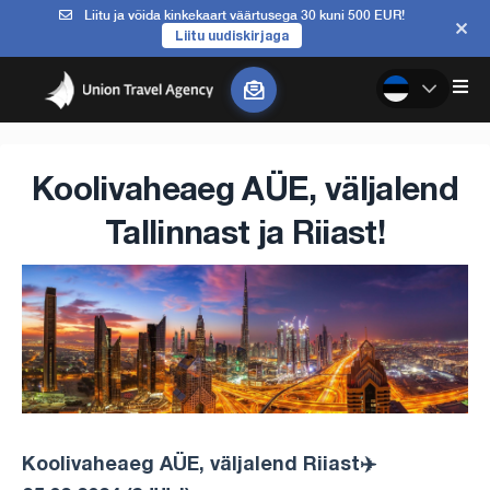
Liitu ja võida kinkekaart väärtusega 30 kuni 500 EUR!
Liitu uudiskirjaga
Koolivaheaeg AÜE, väljalend
Tallinnast ja Riiast!
Koolivaheaeg AÜE, väljalend Riiast✈️