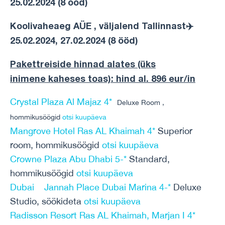
25.02.2024 (8 ööd)
Koolivaheaeg AÜE , väljalend Tallinnast✈️
25.02.2024, 27.02.2024 (8 ööd)
Pakettreiside hinnad alates (üks
inimene
kaheses
toas)
: hind al. 896 eur/in
Crystal Plaza Al Majaz 4*
Deluxe Room ,
hommikusöögid
otsi kuupäeva
Mangrove Hotel Ras AL Khaimah 4*
Superior
room, hommikusöögid
otsi kuupäeva
Crowne Plaza Abu Dhabi 5-*
Standard,
hommikusöögid
otsi kuupäeva
Dubai Jannah Place Dubai Marina 4-*
Deluxe
Studio, söökideta
otsi kuupäeva
Radisson Resort Ras AL Khaimah, Marjan I 4*