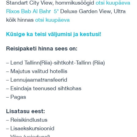
Standart City View, hommikusöögid
otsi kuupäeva
Rixos Bab Al Bahr 5*
Deluxe Garden View, Ultra
kõik hinnas
otsi kuupäeva
Küsige ka teisi väljumisi ja kestusi!
Reisipaketi hinna sees on:
– Lend Tallinn(Riia)-sihtkoht-Tallinn (Riia)
– Majutus valitud hotellis
– Lennujaamatransfeerid
– Esindaja teenused sihtkohas
– Pagas
Lisatasu eest:
– Reisikindlustus
– Lisaekskursioonid
– Viisa (vajadusel)