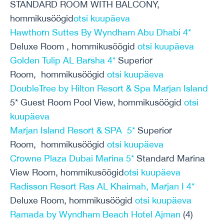
STANDARD ROOM WITH BALCONY,
hommikusöögid
otsi kuupäeva
Hawthorn Suttes By Wyndham Abu Dhabi 4*
Deluxe Room , hommikusöögid
otsi kuupäeva
Golden Tulip AL Barsha 4*
Superior
Room, hommikusöögid
otsi kuupäeva
DoubleTree by Hilton Resort & Spa Marjan Island
5* Guest Room Pool View, hommikusöögid
otsi
kuupäeva
Marjan Island Resort & SPA 5*
Superior
Room, hommikusöögid
otsi kuupäeva
Crowne Plaza Dubai Marina 5*
Standard Marina
View Room, hommikusöögid
otsi kuupäeva
Radisson Resort Ras AL Khaimah, Marjan I 4*
Deluxe Room, hommikusöögid
otsi kuupäeva
Ramada by Wyndham Beach Hotel Ajman
(4)