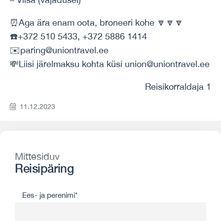
⏰Aga ära enam oota, broneeri kohe 🔽🔽🔽
☎️+372 510 5433, +372 5886 1414
✉️paring@uniontravel.ee
💸Liisi järelmaksu kohta küsi union@uniontravel.ee
Reisikorraldaja 1
11.12.2023
Mittesiduv
Reisipäring
Ees- ja perenimi*