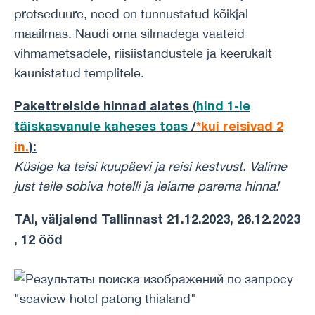
protseduure, need on tunnustatud kõikjal
maailmas. Naudi oma silmadega vaateid
vihmametsadele, riisiistandustele ja keerukalt
kaunistatud templitele.
Pakettreiside hinnad alates (
hind 1-le
täiskasvanule kaheses toas
/
*kui reisivad 2
in.
):
Küsige ka teisi kuupäevi ja reisi kestvust.
Valime
just teile sobiva hotelli ja leiame parema hinna!
TAI, väljalend Tallinnast 21.12.2023, 26.12.2023
, 12 ööd