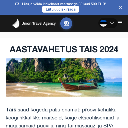
Liitu ja võida kinkekaart väärtusega 30 kuni 500 EUR!
Liitu uudiskirjaga
AASTAVAHETUS TAIS 2024
Tais
saad kogeda palju enamat: proovi kohaliku
köögi rikkalikke maitseid, kõige eksootilisemaid ja
magusamaid puuvilju ning Tai massaaži ja SPA