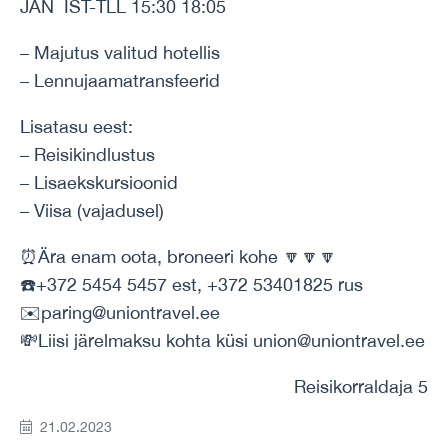
JAN IST-TLL 15:30 18:05
– Majutus valitud hotellis
– Lennujaamatransfeerid
Lisatasu eest:
– Reisikindlustus
– Lisaekskursioonid
– Viisa (vajadusel)
⏰Ära enam oota, broneeri kohe 🔽🔽🔽
☎️+372 5454 5457 est, +372 53401825 rus
✉️paring@uniontravel.ee
💸Liisi järelmaksu kohta küsi union@uniontravel.ee
Reisikorraldaja 5
21.02.2023