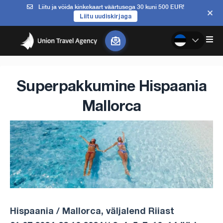
Liitu ja võida kinkekaart väärtusega 30 kuni 500 EUR!
Liitu uudiskirjaga
Superpakkumine Hispaania
Mallorca
Hispaania / Mallorca, väljalend Riiast