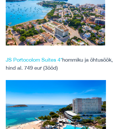
JS Portocolom Suites 4*
hommiku ja õhtusõõk,
hind al. 749 eur (3ööd)