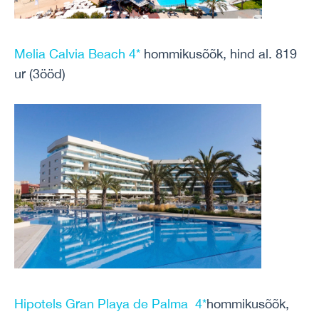
Melia Calvia Beach 4*
hommikusõõk, hind al. 819
ur (3ööd)
Hipotels Gran Playa de Palma 4*
hommikusõõk,