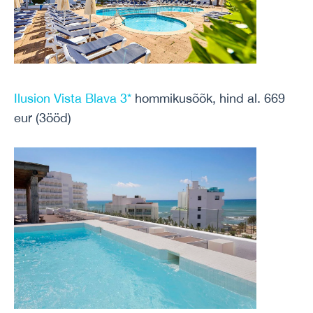
Ilusion Vista Blava 3*
hommikusõõk, hind al. 669
eur (3ööd)