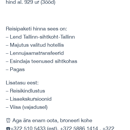
hind al. 929 ur (3ööd)
Reisipaketi hinna sees on:
– Lend Tallinn-sihtkoht-Tallinn
– Majutus valitud hotellis
– Lennujaamatransfeerid
– Esindaja teenused sihtkohas
– Pagas
Lisatasu eest:
– Reisikindlustus
– Lisaekskursioonid
– Viisa (vajadusel)
⏰ Aga ära enam oota, broneeri kohe
☎️+372 510 5433 (est), +372 5886 1414 , +372