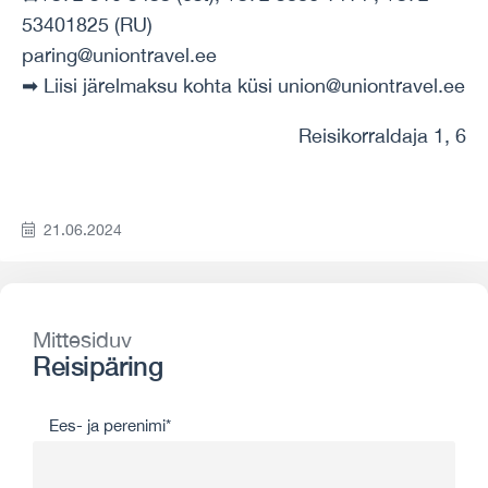
53401825 (RU)
paring@uniontravel.ee
➡ Liisi järelmaksu kohta küsi union@uniontravel.ee
Reisikorraldaja 1, 6
21.06.2024
Mittesiduv
Reisipäring
Ees- ja perenimi*