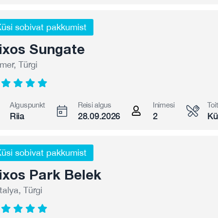
üsi sobivat pakkumist
ixos Sungate
mer, Türgi
Alguspunkt
Reisi algus
Inimesi
Toi
Riia
28.09.2026
2
Kü
üsi sobivat pakkumist
ixos Park Belek
talya, Türgi