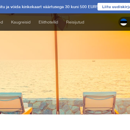
itu ja võida kinkekaart väärtusega 30 kuni 500 EUR!
Liitu uudiskir
ed
Kaugreisid
Eliithotellid
Reisijutud