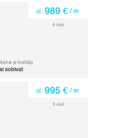
989 €
al.
/ in
6 ööd
tlustus ja toatüüp
si sobivat
995 €
al.
/ in
5 ööd