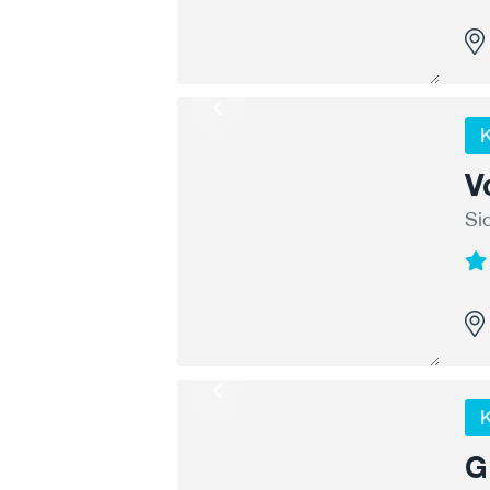
K
V
Si
K
G