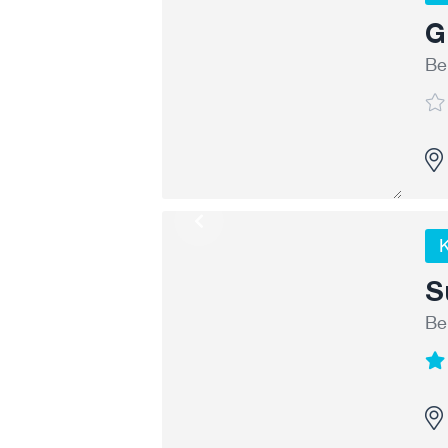
G
Be
K
S
Be