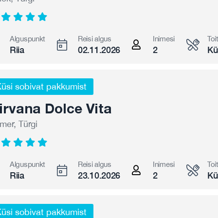
Alguspunkt
Reisi algus
Inimesi
Toi
Riia
02.11.2026
2
Kü
üsi sobivat pakkumist
irvana Dolce Vita
mer, Türgi
Alguspunkt
Reisi algus
Inimesi
Toi
Riia
23.10.2026
2
Kü
üsi sobivat pakkumist