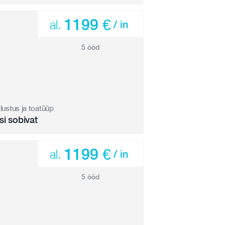
1199 €
al.
/ in
5 ööd
tlustus ja toatüüp
si sobivat
1199 €
al.
/ in
5 ööd