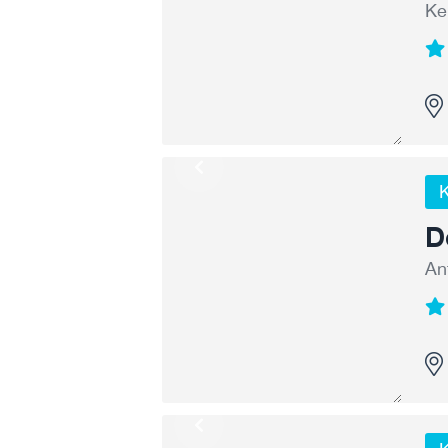
Ke
K
D
An