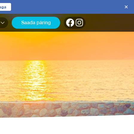
jaga
Saada päring