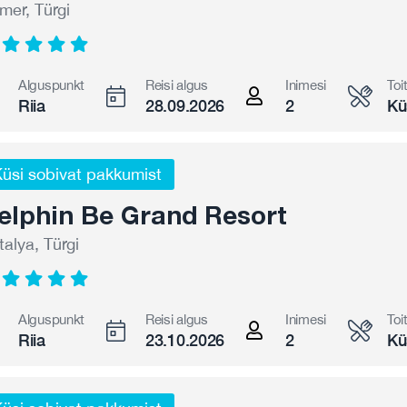
mer, Türgi
Alguspunkt
Reisi algus
Inimesi
Toi
Riia
28.09.2026
2
Kü
üsi sobivat pakkumist
elphin Be Grand Resort
talya, Türgi
Alguspunkt
Reisi algus
Inimesi
Toi
Riia
23.10.2026
2
Kü