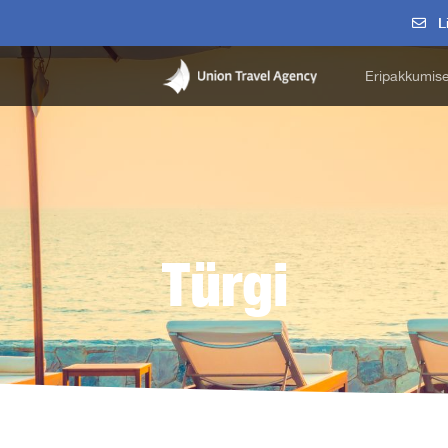
Li
Eripakkumis
Türgi