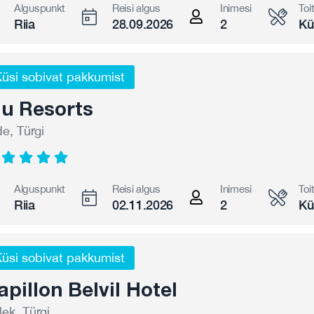
Alguspunkt
Reisi algus
Inimesi
Toi
Riia
28.09.2026
2
Kü
üsi sobivat pakkumist
iu Resorts
de, Türgi
Alguspunkt
Reisi algus
Inimesi
Toi
Riia
02.11.2026
2
Kü
üsi sobivat pakkumist
apillon Belvil Hotel
lek, Türgi