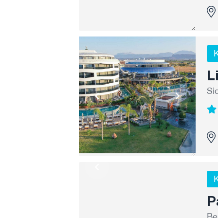
K
L
Si
K
P
Be