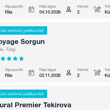
Alguspunkt
Reisi algus
Inimesi
Toi
Riia
04.10.2026
2
Kü
üsi sobivat pakkumist
oyage Sorgun
de, Türgi
Alguspunkt
Reisi algus
Inimesi
Toi
Riia
02.11.2026
2
Kü
üsi sobivat pakkumist
ural Premier Tekirova