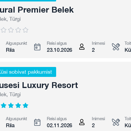
ural Premier Belek
lek, Türgi
Alguspunkt
Reisi algus
Inimesi
Toi
Riia
23.10.2026
2
Kü
üsi sobivat pakkumist
usesi Luxury Resort
lek, Türgi
Alguspunkt
Reisi algus
Inimesi
Toi
Riia
02.11.2026
2
Kü