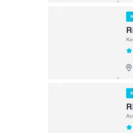
K
R
Ke
K
R
An