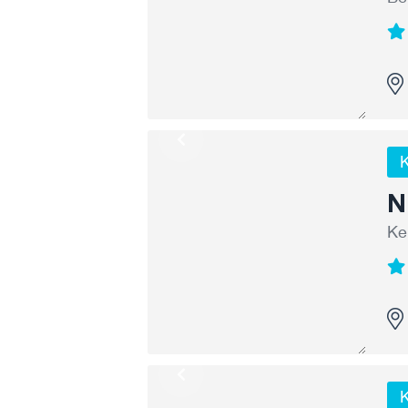
K
N
Ke
K