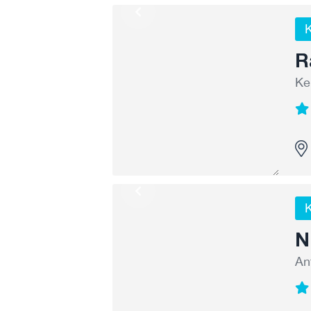
K
R
Ke
K
N
An