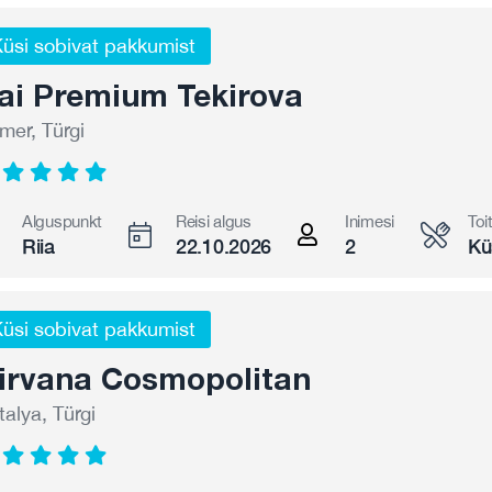
üsi sobivat pakkumist
ai Premium Tekirova
mer, Türgi
Alguspunkt
Reisi algus
Inimesi
Toi
Riia
22.10.2026
2
Kü
üsi sobivat pakkumist
irvana Cosmopolitan
talya, Türgi