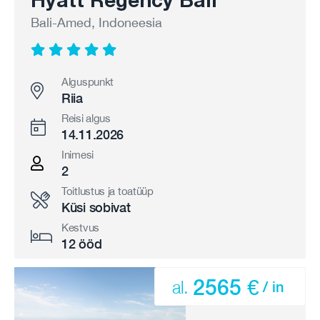
Bali-Amed, Indoneesia
Alguspunkt
Riia
Reisi algus
14.11.2026
Inimesi
2
Toitlustus ja toatüüp
Küsi sobivat
Kestvus
12 ööd
2565 €
al.
/ in