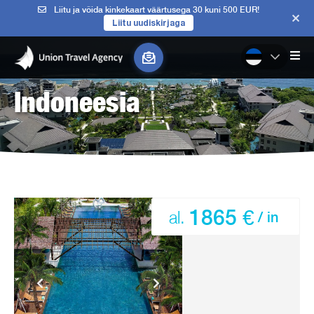
Liitu ja võida kinkekaart väärtusega 30 kuni 500 EUR!
Liitu uudiskirjaga
Indoneesia
1865 €
al.
/ in