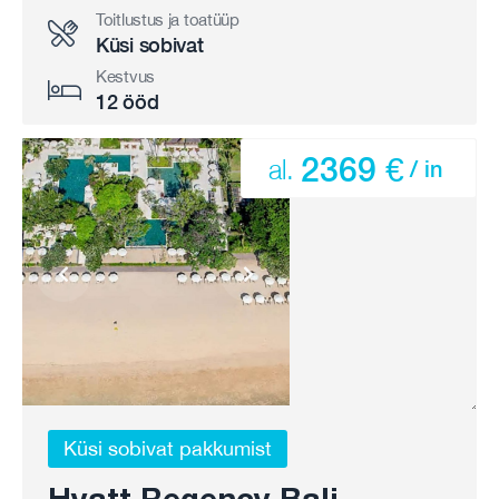
Toitlustus ja toatüüp
Küsi sobivat
Kestvus
12 ööd
2369 €
al.
/ in
Küsi sobivat pakkumist
Hyatt Regency Bali