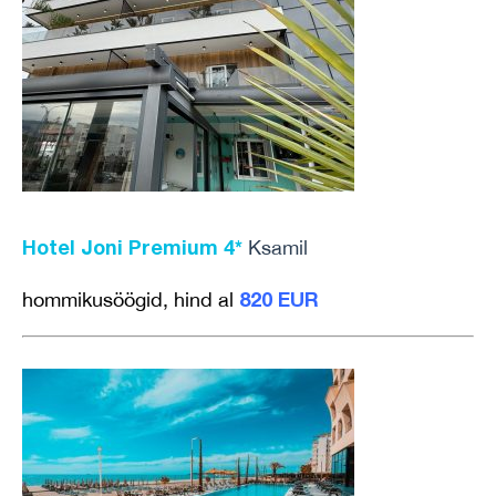
Hotel Joni Premium 4*
Ksamil
820 EUR
hommikusöögid, hind al