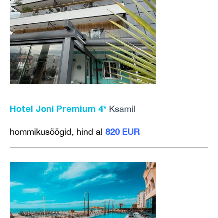
Hotel Joni Premium 4*
Ksamil
820 EUR
hommikusöögid, hind al