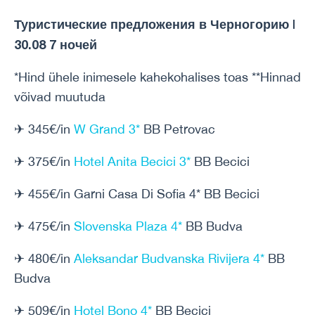
Туристические предложения в Черногорию |
30.08 7 ночей
*Hind ühele inimesele kahekohalises toas **Hinnad
võivad muutuda
✈ 345€/in
W Grand 3*
BB Petrovac
✈ 375€/in
Hotel Anita Becici 3*
BB Becici
✈ 455€/in Garni Casa Di Sofia 4* BB Becici
✈ 475€/in
Slovenska Plaza 4*
BB Budva
✈ 480€/in
Aleksandar Budvanska Rivijera 4*
BB
Budva
✈ 509€/in
Hotel Bono 4*
BB Becici