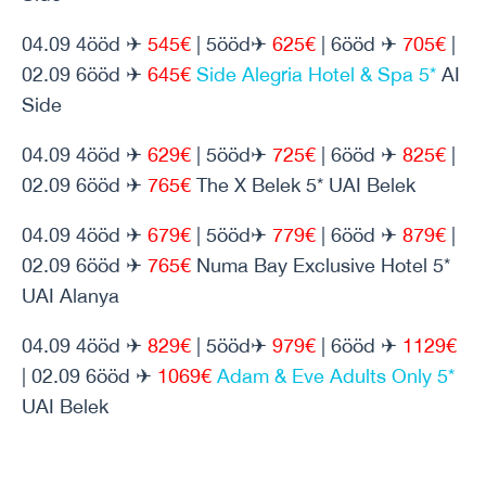
04.09 4ööd ✈
545€
| 5ööd✈
625€
| 6ööd ✈
705€
|
02.09 6ööd ✈
645€
Side Alegria Hotel & Spa 5*
AI
Side
04.09 4ööd ✈
629€
| 5ööd✈
725€
| 6ööd ✈
825€
|
02.09 6ööd ✈
765€
The X Belek 5* UAI Belek
04.09 4ööd ✈
679€
| 5ööd✈
779€
| 6ööd ✈
879€
|
02.09 6ööd ✈
765€
Numa Bay Exclusive Hotel 5*
UAI Alanya
04.09 4ööd ✈
829€
| 5ööd✈
979€
| 6ööd ✈
1129€
| 02.09 6ööd ✈
1069€
Adam & Eve Adults Only 5*
UAI Belek