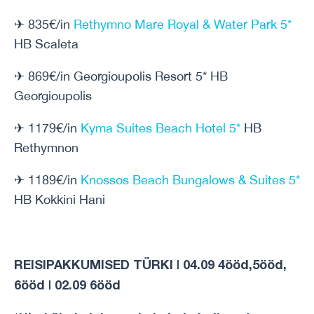
✈ 835€/in
Rethymno Mare Royal & Water Park 5*
HB Scaleta
✈ 869€/in Georgioupolis Resort 5* HB
Georgioupolis
✈ 1179€/in
Kyma Suites Beach Hotel 5*
HB
Rethymnon
✈ 1189€/in
Knossos Beach Bungalows & Suites 5*
HB Kokkini Hani
REISIPAKKUMISED TÜRKI | 04.09 4ööd,5ööd,
6ööd | 02.09 6ööd