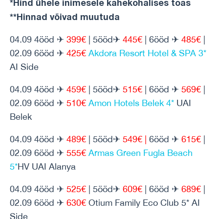
*Hind ühele inimesele kahekohalises toas
**Hinnad võivad muutuda
04.09 4ööd ✈
399€
| 5ööd✈
445€
| 6ööd ✈
485€
|
02.09 6ööd ✈
425€
Akdora Resort Hotel & SPA 3*
AI Side
04.09 4ööd ✈
459€
| 5ööd✈
515€
| 6ööd ✈
569€
|
02.09 6ööd ✈
510€
Amon Hotels Belek 4*
UAI
Belek
04.09 4ööd ✈
489€
| 5ööd✈
549€ |
6ööd ✈
615€
|
02.09 6ööd ✈
555€
Armas Green Fugla Beach
5*
HV UAI Alanya
04.09 4ööd ✈
525€
| 5ööd✈
609€
| 6ööd ✈
689€
|
02.09 6ööd ✈
630€
Otium Family Eco Club 5* AI
Side