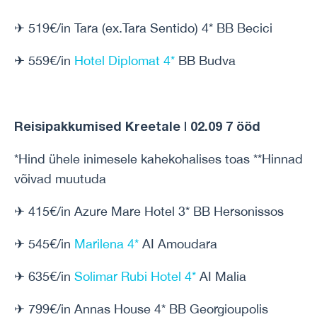
✈ 519€/in Tara (ex.Tara Sentido) 4* BB Becici
✈ 559€/in
Hotel Diplomat 4*
BB Budva
Reisipakkumised Kreetale | 02.09 7 ööd
*Hind ühele inimesele kahekohalises toas **Hinnad
võivad muutuda
✈ 415€/in Azure Mare Hotel 3* BB Hersonissos
✈ 545€/in
Marilena 4*
AI Amoudara
✈ 635€/in
Solimar Rubi Hotel 4*
AI Malia
✈ 799€/in Annas House 4* BB Georgioupolis