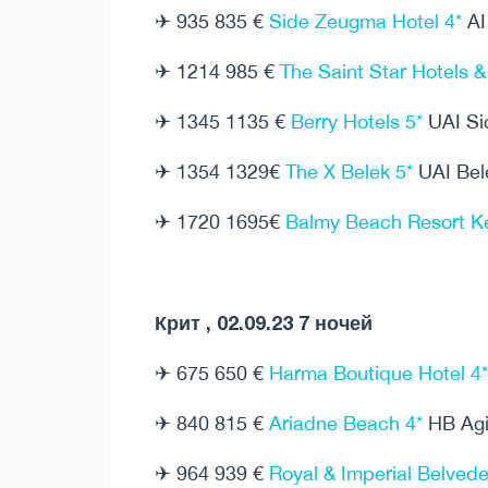
✈ 935 835 €
Side Zeugma Hotel 4*
AI
✈ 1214 985 €
The Saint Star Hotels 
✈ 1345 1135 €
Berry Hotels 5*
UAI Si
✈ 1354 1329€
The X Belek 5*
UAI Bel
✈ 1720 1695€
Balmy Beach Resort K
Крит , 02.09.23 7 ночей
✈ 675 650 €
Harma Boutique Hotel 4*
✈ 840 815 €
Ariadne Beach 4*
HB Agi
✈ 964 939 €
Royal & Imperial Belvede