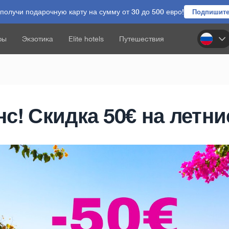
олучи подарочную карту на сумму от 30 до 500 евро!
Подпишите
ры
Экзотика
Elite hotels
Путешествия
с! Скидка 50€ на летни