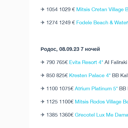
✈ 1054 1029 €
Mitsis Cretan Village 
✈ 1274 1249 €
Fodele Beach & Waterp
Родос, 08.09.23 7 ночей
✈ 790 765€
Evita Resort 4*
AI Faliraki
✈ 850 825€
Kresten Palace 4*
BB Kal
✈ 1100 1075€
Atrium Platinum 5*
BB I
✈ 1125 1100€
Mitsis Rodos Village B
✈ 1385 1360€
Grecotel Lux Me Dam