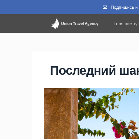
Подпишись и п
Горящие ту
Последний шан