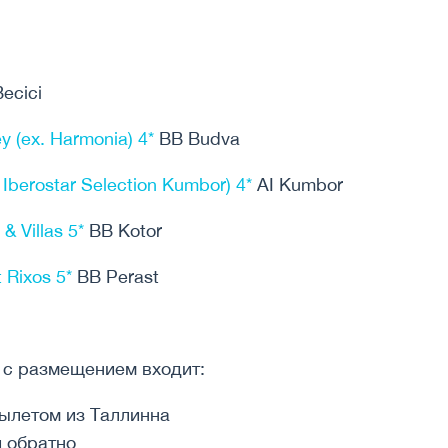
ecici
y (ex. Harmonia) 4*
BB Budva
 Iberostar Selection Kumbor) 4*
AI Kumbor
 Villas 5*
BB Kotor
 Rixos 5*
BB Perast
а с размещением входит:
вылетом из Таллинна
и обратно