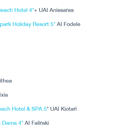
Beach Hotel 4*
+ UAI Anissaras
ark Holiday Resort 5*
AI Fodele
ithea
xia
each Hotel & SPA 5
* UAI Kiotari
a Dama 4*
AI Faliraki